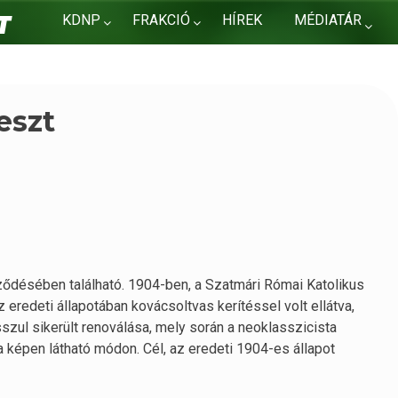
KDNP
FRAKCIÓ
HÍREK
MÉDIATÁR
KAPCSOLAT
eszt
ződésében található. 1904-ben, a Szatmári Római Katolikus
redeti állapotában kovácsoltvas kerítéssel volt ellátva,
szul sikerült renoválása, mely során a neoklasszicista
a képen látható módon. Cél, az eredeti 1904-es állapot