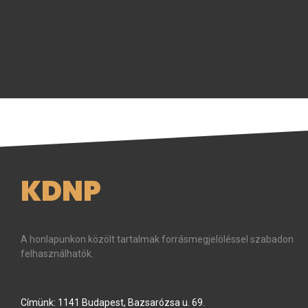
KDNP
A honlapunkon közölt tartalmak forrásmegjelöléssel szabadon
felhasználhatók.
Címünk: 1141 Budapest, Bazsarózsa u. 69.