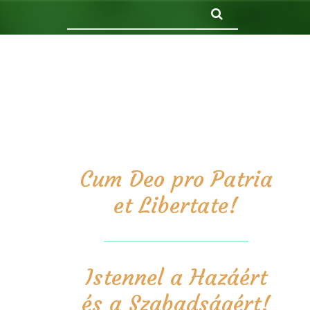
Keresés
Cum Deo pro Patria
et Libertate!
Istennel a Hazáért
és a Szabadságért!