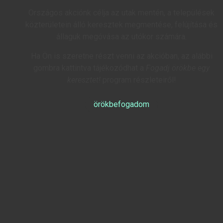
Országos akciónk célja az utak mentén, a települések
közterületein álló keresztek megmentése, felújítása és
állaguk megóvása az utókor számára.
Ha Ön is szeretne részt venni az akcióban, az alábbi
gombra kattintva tájékozódhat a
Fogadj örökbe egy
keresztet!
program részleteiről!
örökbefogadom