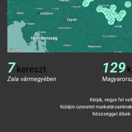
7
129
kereszt
k
Zala vármegyében
Magyarors
Kérjük, vegye fel ve
Küldjön üzenetet munkatársainknak 
Készséggel állunk