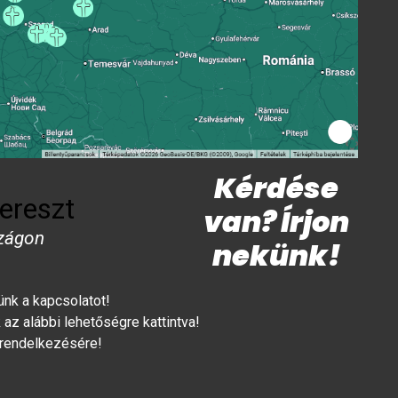
Kérdése
ereszt
van? Írjon
zágon
nekünk!
lünk a kapcsolatot!
az alábbi lehetőségre kattintva!
 rendelkezésére!