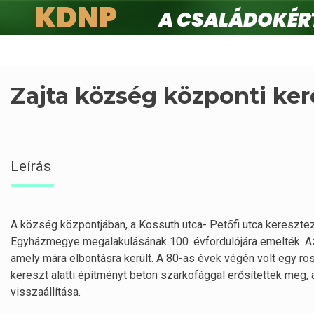
KDNP
A családokért.
Ugrás
a
tartalomra
Zajta község központi ker
Leírás
A község központjában, a Kossuth utca- Petőfi utca kereszte
Egyházmegye megalakulásának 100. évfordulójára emelték. Az e
amely mára elbontásra került. A 80-as évek végén volt egy ros
kereszt alatti építményt beton szarkofággal erősítettek meg, 
visszaállítása.