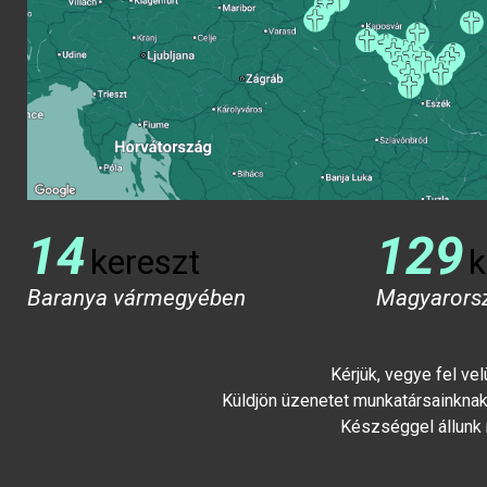
14
129
kereszt
k
Baranya vármegyében
Magyarors
Kérjük, vegye fel ve
Küldjön üzenetet munkatársainknak 
Készséggel állunk