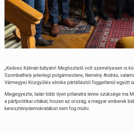
„Kedves Kálmán bátyám! Megtisztelő volt személyesen is kösz
Szombathely jelenlegi polgármestere, Nemény András, valamin
Vármegyei Közgyűlés elnöke pártállástól függetlenül együtt ün
Megjegyezte, talán több ilyen pillanatra lenne szüksége ma Ma
a pártpolitikai vitákat, hiszen az ország, a magyar emberek 
kereszténydemokratákon nem fog múlni.