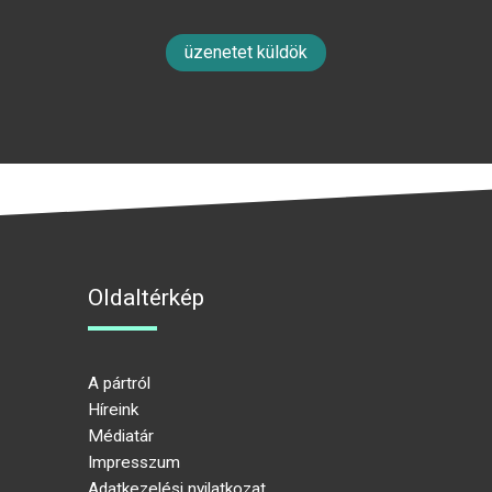
üzenetet küldök
Oldaltérkép
A pártról
Híreink
Médiatár
Impresszum
Adatkezelési nyilatkozat