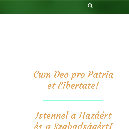
Keresés
Cum Deo pro Patria
et Libertate!
Istennel a Hazáért
és a Szabadságért!