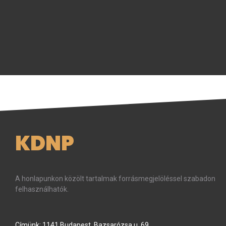
KDNP
A honlapunkon közölt tartalmak forrásmegjelöléssel szabadon
felhasználhatók.
Címünk: 1141 Budapest, Bazsarózsa u. 69.