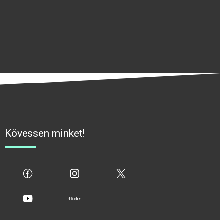
Kövessen minket!
fb
ig
x
yt
flickr