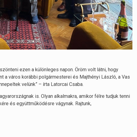
önteni ezen a különleges napon. Öröm volt látni, hogy
t a város korábbi polgármesterei és Majthényi László, a Vas
nepeltek velünk” – írta Latorcai Csaba.
gyarországnak is. Olyan alkalmakra, amikor félre tudjuk tenni
békére és együttműködésre vágynak. Rajtunk,