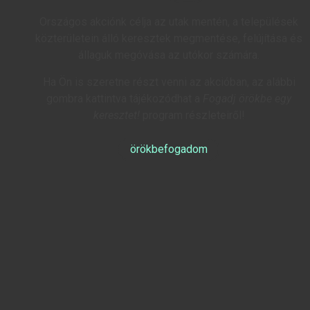
Országos akciónk célja az utak mentén, a települések
közterületein álló keresztek megmentése, felújítása és
állaguk megóvása az utókor számára.
Ha Ön is szeretne részt venni az akcióban, az alábbi
gombra kattintva tájékozódhat a
Fogadj örökbe egy
keresztet!
program részleteiről!
örökbefogadom