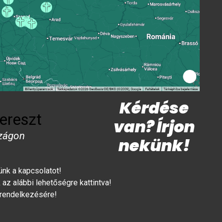
Kérdése
ereszt
van? Írjon
zágon
nekünk!
lünk a kapcsolatot!
az alábbi lehetőségre kattintva!
 rendelkezésére!