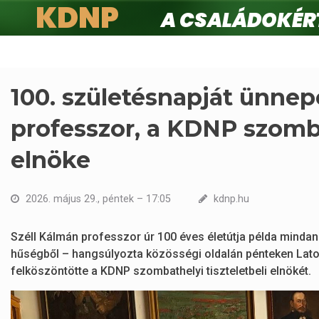
KDNP
A családokért.
Ugrás
a
tartalomra
100. születésnapját ünnep
professzor, a KDNP szomba
elnöke
2026. május 29., péntek – 17:05
kdnp.hu
Széll Kálmán professzor úr 100 éves életútja példa mindan
hűségből – hangsúlyozta közösségi oldalán pénteken Lato
felköszöntötte a KDNP szombathelyi tiszteletbeli elnökét.