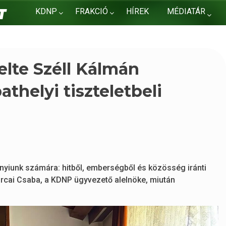
KDNP
FRAKCIÓ
HÍREK
MÉDIATÁR
KAPCSOLAT
elte Széll Kálmán
thelyi tiszteletbeli
nyiunk számára: hitből, emberségből és közösség iránti
rcai Csaba, a KDNP ügyvezető alelnöke, miután