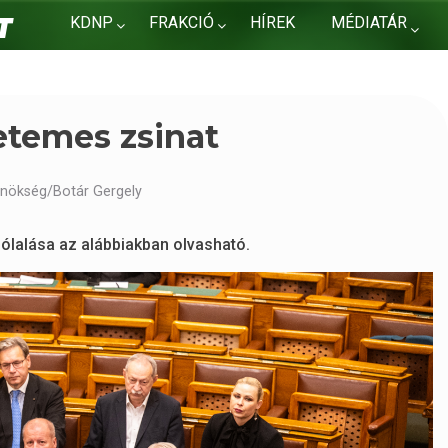
KDNP
FRAKCIÓ
HÍREK
MÉDIATÁR
KAPCSOLAT
yetemes zsinat
lnökség/Botár Gergely
zólalása az alábbiakban olvasható.