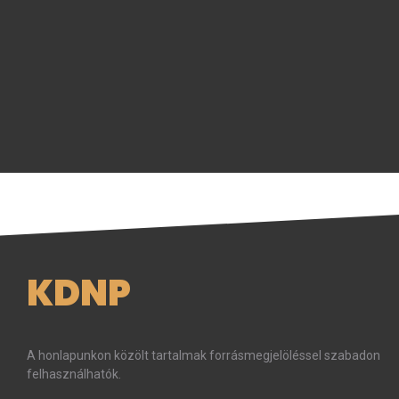
KDNP
A honlapunkon közölt tartalmak forrásmegjelöléssel szabadon
felhasználhatók.