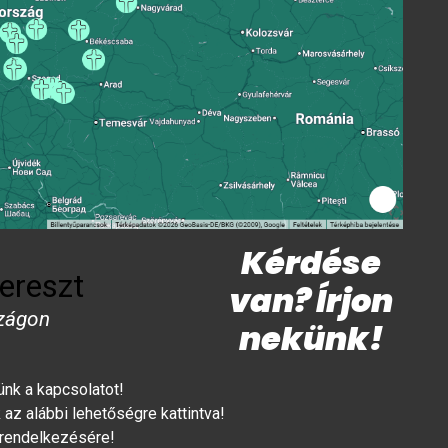
Kérdése
ereszt
van? Írjon
zágon
nekünk!
lünk a kapcsolatot!
az alábbi lehetőségre kattintva!
 rendelkezésére!