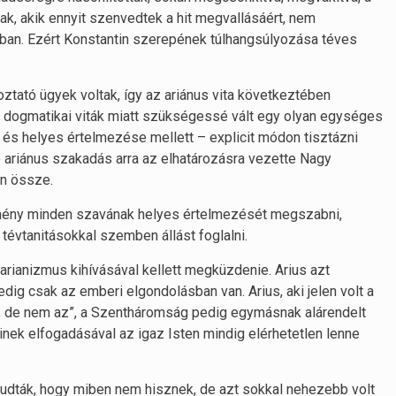
k, akik ennyit szenvedtek a hit megvallásáért, nem
ban. Ezért Konstantin szerepének túlhangsúlyozása téves
koztató ügyek voltak, így az ariánus vita következtében
 dogmatikai viták miatt szükségessé vált egy olyan egységes
a és helyes értelmezése mellett – explicit módon tisztázni
ó ariánus szakadás arra az elhatározásra vezette Nagy
on össze.
temény minden szavának helyes értelmezését megszabni,
évtanitásokkal szemben állást foglalni.
arianizmus kihívásával kellett megküzdenie. Arius azt
dig csak az emberi elgondolásban van. Arius, aki jelen volt a
st, de nem az”, a Szentháromság pedig egymásnak alárendelt
minek elfogadásával az igaz Isten mindig elérhetetlen lenne
t tudták, hogy miben nem hisznek, de azt sokkal nehezebb volt