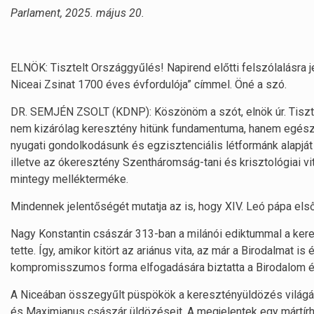
Parlament, 2025. május 20.
ELNÖK: Tisztelt Országgyűlés! Napirend előtti felszólalásra j
Niceai Zsinat 1700 éves évfordulója” címmel. Öné a szó.
DR. SEMJÉN ZSOLT (KDNP): Köszönöm a szót, elnök úr. Tisztelt
nem kizárólag keresztény hitünk fundamentuma, hanem egész c
nyugati gondolkodásunk és egzisztenciális létformánk alapj
illetve az ókeresztény Szentháromság-tani és krisztológiai v
mintegy mellékterméke.
Mindennek jelentőségét mutatja az is, hogy XIV. Leó pápa első
Nagy Konstantin császár 313-ban a milánói ediktummal a kere
tette. Így, amikor kitört az ariánus vita, az már a Birodalmat i
kompromisszumos forma elfogadására biztatta a Birodalom 
A Niceában összegyűlt püspökök a keresztényüldözés világáb
és Maximianus császár üldözéseit. A megjelentek egy mártírh