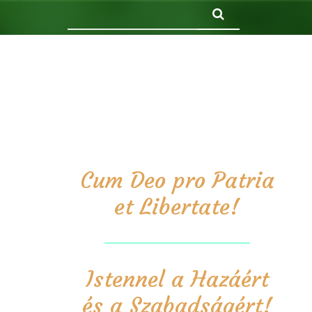
Keresés
Cum Deo pro Patria
et Libertate!
Istennel a Hazáért
és a Szabadságért!