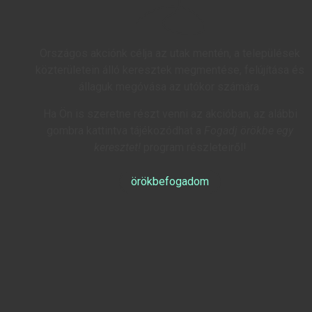
Országos akciónk célja az utak mentén, a települések
közterületein álló keresztek megmentése, felújítása és
állaguk megóvása az utókor számára.
Ha Ön is szeretne részt venni az akcióban, az alábbi
gombra kattintva tájékozódhat a
Fogadj örökbe egy
keresztet!
program részleteiről!
örökbefogadom