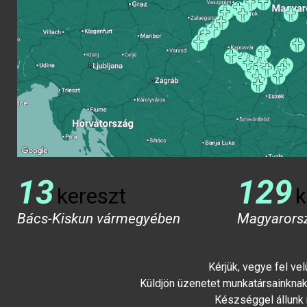
13
129
kereszt
k
Bács-Kiskun vármegyében
Magyarors
Kérjük, vegye fel ve
Küldjön üzenetet munkatársainknak 
Készséggel állunk