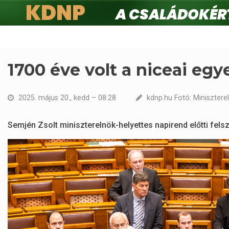
KDNP
A családokért.
Ugrás
a
tartalomra
1700 éve volt a niceai eg
2025. május 20., kedd – 08:28
kdnp.hu Fotó: Minisztere
Semjén Zsolt miniszterelnök-helyettes napirend előtti fels