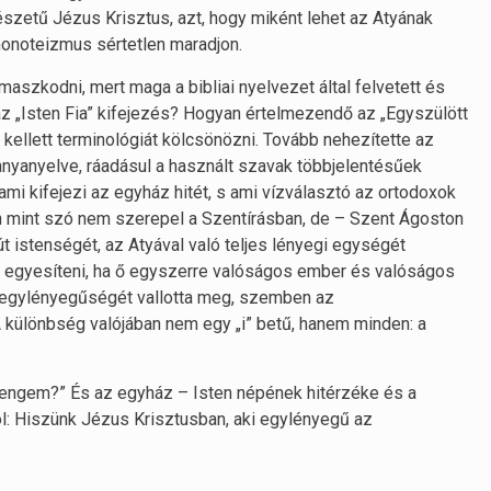
szetű Jézus Krisztus, azt, hogy miként lehet az Atyának
monoteizmus sértetlen maradjon.
maszkodni, mert maga a bibliai nyelvezet által felvetett és
az „Isten Fia” kifejezés? Hogyan értelmezendő az „Egyszülött
ől kellett terminológiát kölcsönözni. Tovább nehezítette az
anyanyelve, ráadásul a használt szavak többjelentésűek
ami kifejezi az egyház hitét, s ami vízválasztó az ortodoxok
n mint szó nem szerepel a Szentírásban, de – Szent Ágoston
t istenségét, az Atyával való teljes lényegi egységét
l egyesíteni, ha ő egyszerre valóságos ember és valóságos
ló egylényegűségét vallotta meg, szemben az
 különbség valójában nem egy „i” betű, hanem minden: a
 engem?” És az egyház – Isten népének hitérzéke és a
zol: Hiszünk Jézus Krisztusban, aki egylényegű az