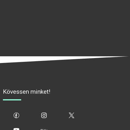
Kövessen minket!
fb
ig
x