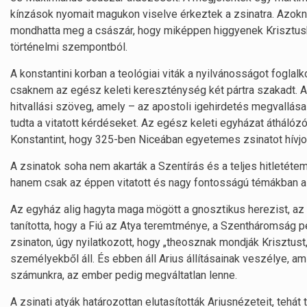
kínzások nyomait magukon viselve érkeztek a zsinatra. Azokna
mondhatta meg a császár, hogy miképpen higgyenek Krisztus
történelmi szempontból.
A konstantini korban a teológiai viták a nyilvánosságot foglal
csaknem az egész keleti kereszténység két pártra szakadt. A
hitvallási szöveg, amely – az apostoli igehirdetés megvallás
tudta a vitatott kérdéseket. Az egész keleti egyházat áthálóz
Konstantint, hogy 325-ben Niceában egyetemes zsinatot hívj
A zsinatok soha nem akarták a Szentírás és a teljes hitleté
hanem csak az éppen vitatott és nagy fontosságú témákban a t
Az egyház alig hagyta maga mögött a gnosztikus herezist, az 
tanította, hogy a Fiú az Atya teremtménye, a Szentháromság pe
zsinaton, úgy nyilatkozott, hogy „theosznak mondják Krisztu
személyekből áll. És ebben áll Arius állításainak veszélye, a
számunkra, az ember pedig megváltatlan lenne.
A zsinati atyák határozottan elutasították Ariusnézeteit, tehá