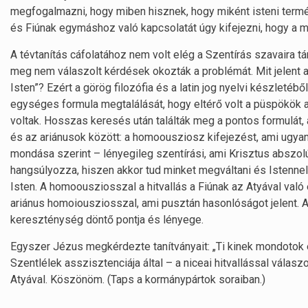
megfogalmazni, hogy miben hisznek, hogy miként isteni termé
és Fiúnak egymáshoz való kapcsolatát úgy kifejezni, hogy a 
A tévtanítás cáfolatához nem volt elég a Szentírás szavaira tá
meg nem válaszolt kérdések okozták a problémát. Mit jelent 
Isten”? Ezért a görög filozófia és a latin jog nyelvi készletéb
egységes formula megtalálását, hogy eltérő volt a püspökök 
voltak. Hosszas keresés után találták meg a pontos formulát, 
és az ariánusok között: a homoousziosz kifejezést, ami ugya
mondása szerint – lényegileg szentírási, ami Krisztus abszolú
hangsúlyozza, hiszen akkor tud minket megváltani és Istenne
Isten. A homoousziosszal a hitvallás a Fiúnak az Atyával va
ariánus homoiousziosszal, ami pusztán hasonlóságot jelent. A
kereszténység döntő pontja és lényege.
Egyszer Jézus megkérdezte tanítványait: „Ti kinek mondotok
Szentlélek asszisztenciája által – a niceai hitvallással válas
Atyával. Köszönöm. (Taps a kormánypártok soraiban.)