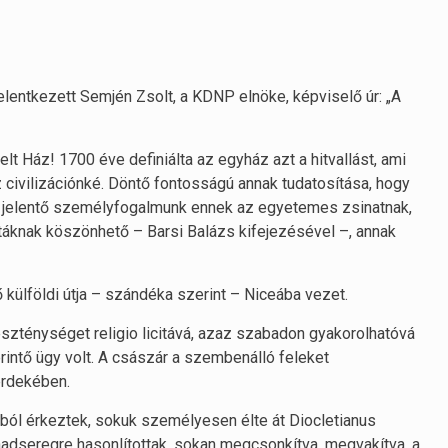
elentkezett Semjén Zsolt, a KDNP elnöke, képviselő úr: „A
 Ház! 1700 éve definiálta az egyház azt a hitvallást, ami
ivilizációnké. Döntő fontosságú annak tudatosítása, hogy
át jelentő személyfogalmunk ennek az egyetemes zsinatnak,
itáknak köszönhető – Barsi Balázs kifejezésével –, annak
 külföldi útja – szándéka szerint – Niceába vezet.
szténységet religio licitává, azaz szabadon gyakorolhatóvá
s érintő ügy volt. A császár a szembenálló feleket
érdekében.
ól érkeztek, sokuk személyesen élte át Diocletianus
adseregre hasonlítottak, sokan megcsonkítva, megvakítva, a