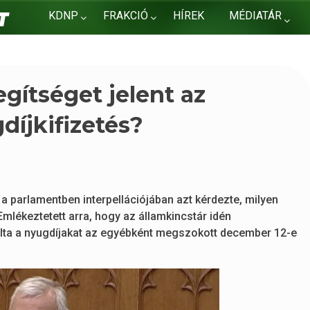
KDNP
FRAKCIÓ
HÍREK
MÉDIATÁR
KAPCSOLAT
gítséget jelent az
díjkifizetés?
a parlamentben interpellációjában azt kérdezte, milyen
 Emlékeztetett arra, hogy az államkincstár idén
lta a nyugdíjakat az egyébként megszokott december 12-e