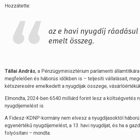
Hozzátette:
az e havi nyugdíj ráadásul
emelt összeg.
Tállai András
, a Pénzügyminisztérium parlamenti államtitkára
megfelelően és háborús időkben is – teljesíti vállalásait, meg
kétszeresére emelkedett a nyugdíjak összege, vásárlóértékük
Elmondta, 2024-ben 6540 milliárd forint lesz a költségvetés 
nyugdíjemelést is.
A Fidesz-KDNP-kormány nem elvesz a nyugdíjasoktól háború id
egyenértékű nyugdíjemelést, a 13. havi nyugdíjat, és ha a ga
folyósítani – mondta.