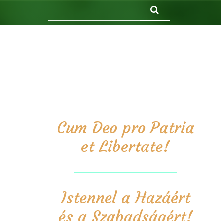
Keresés
Cum Deo pro Patria
et Libertate!
Istennel a Hazáért
és a Szabadságért!