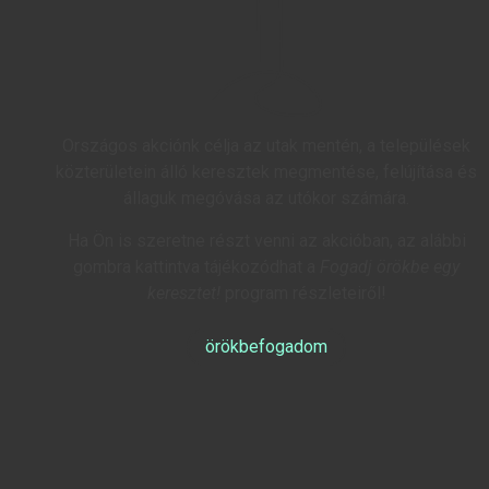
Országos akciónk célja az utak mentén, a települések
közterületein álló keresztek megmentése, felújítása és
állaguk megóvása az utókor számára.
Ha Ön is szeretne részt venni az akcióban, az alábbi
gombra kattintva tájékozódhat a
Fogadj örökbe egy
keresztet!
program részleteiről!
örökbefogadom