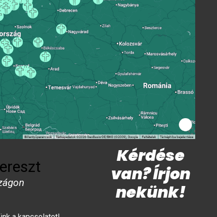
Kérdése
ereszt
van? Írjon
zágon
nekünk!
lünk a kapcsolatot!