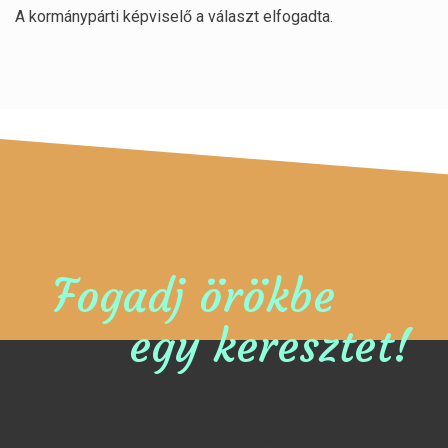
A kormánypárti képviselő a választ elfogadta.
Fogadj örökbe
egy keresztet!