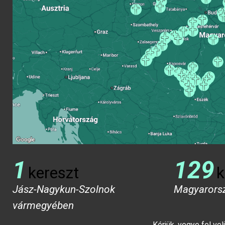
1
129
kereszt
k
Jász-Nagykun-Szolnok
Magyarors
vármegyében
Kérjük, vegye fel ve