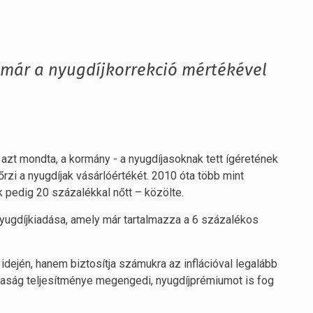
 már a nyugdíjkorrekció mértékével
 azt mondta, a kormány - a nyugdíjasoknak tett ígéretének
őrzi a nyugdíjak vásárlóértékét. 2010 óta több mint
 pedig 20 százalékkal nőtt – közölte.
nyugdíjkiadása, amely már tartalmazza a 6 százalékos
ején, hanem biztosítja számukra az inflációval legalább
zdaság teljesítménye megengedi, nyugdíjprémiumot is fog