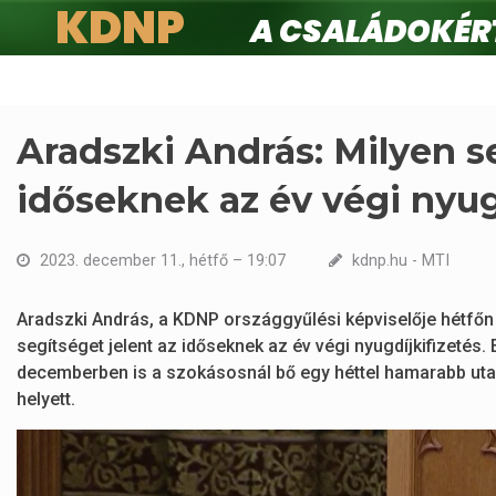
KDNP
A családokért.
Ugrás
a
tartalomra
Aradszki András: Milyen se
időseknek az év végi nyug
2023. december 11., hétfő – 19:07
kdnp.hu - MTI
Aradszki András, a KDNP országgyűlési képviselője hétfőn 
segítséget jelent az időseknek az év végi nyugdíjkifizetés.
decemberben is a szokásosnál bő egy héttel hamarabb uta
helyett.