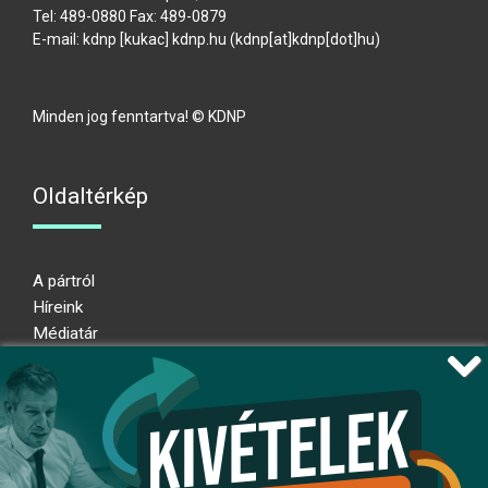
Tel: 489-0880 Fax: 489-0879
E-mail:
kdnp
[kukac]
kdnp
.
hu
(kdnp[at]kdnp[dot]hu)
Minden jog fenntartva! © KDNP
Oldaltérkép
A pártról
Híreink
Médiatár
Impresszum
Adatkezelési nyilatkozat
Átláthatósági nyilatkozat
Ugrás az oldal tetejére