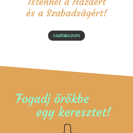
Istennel a Hazáért
és a Szabadságért!
csatlakozom
Fogadj örökbe
egy keresztet!