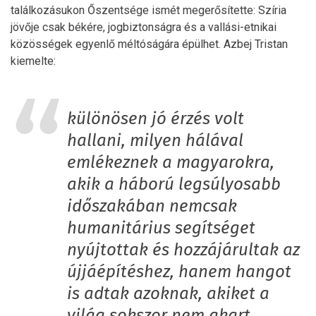
találkozásukon Őszentsége ismét megerősítette: Szíria
jövője csak békére, jogbiztonságra és a vallási-etnikai
közösségek egyenlő méltóságára épülhet. Azbej Tristan
kiemelte:
különösen jó érzés volt
hallani, milyen hálával
emlékeznek a magyarokra,
akik a háború legsúlyosabb
időszakában nemcsak
humanitárius segítséget
nyújtottak és hozzájárultak az
újjáépítéshez, hanem hangot
is adtak azoknak, akiket a
világ sokszor nem akart