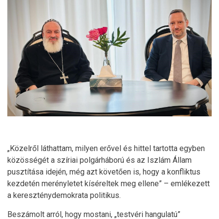
„Közelről láthattam, milyen erővel és hittel tartotta egyben
közösségét a szíriai polgárháború és az Iszlám Állam
pusztítása idején, még azt követően is, hogy a konfliktus
kezdetén merényletet kíséreltek meg ellene” – emlékezett
a kereszténydemokrata politikus.
Beszámolt arról, hogy mostani, „testvéri hangulatú”