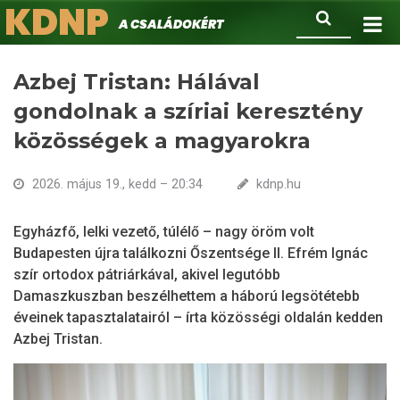
KDNP
Ugrás
Keresés
A családokért.
a
tartalomra
Azbej Tristan: Hálával
gondolnak a szíriai keresztény
közösségek a magyarokra
2026. május 19., kedd – 20:34
kdnp.hu
Egyházfő, lelki vezető, túlélő – nagy öröm volt
Budapesten újra találkozni Őszentsége II. Efrém Ignác
szír ortodox pátriárkával, akivel legutóbb
Damaszkuszban beszélhettem a háború legsötétebb
éveinek tapasztalatairól – írta közösségi oldalán kedden
Azbej Tristan.