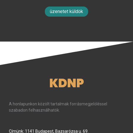
üzenetet küldök
KDNP
A honlapunkon közölt tartalmak forrásmegjelöléssel
szabadon felhasználhatók.
Címünk: 1141 Budapest, Bazsarózsa u. 69.