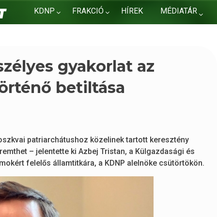
KDNP
FRAKCIÓ
HÍREK
MÉDIATÁR
KAPCSOLAT
szélyes gyakorlat az
örténő betiltása
szkvai patriarchátushoz közelinek tartott keresztény
emthet – jelentette ki Azbej Tristan, a Külgazdasági és
okért felelős államtitkára, a KDNP alelnöke csütörtökön.