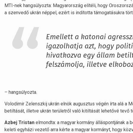
MTI-nek hangsúlyozta: Magyarország elítéli, hogy Oroszország
a szenvedő ukrán néppel, ezért is indította támogatásukra tör
Emellett a katonai agressz
igazolhatja azt, hogy polit
hivatkozva egy állam beti
felszámolja, illetve elkob
– hangsúlyozta.
Volodimir Zelenszkij ukrán elnök augusztus végén írta alá a 
betiltását, illetve ukrán területről való kitiltását lehetővé tev
Azbej Tristan
elmondta: a magyar kormány álláspontjának a ber
keleti egyházi vezető arra kérte a magyar kormányt, hogy közv