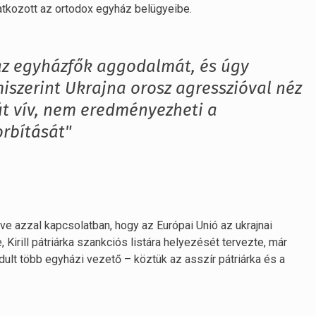
atkozott az ortodox egyház belügyeibe.
az egyházfők aggodalmát, és úgy
miszerint Ukrajna orosz agresszióval néz
t vív, nem eredményezheti a
rbítását"
tve azzal kapcsolatban, hogy az Európai Unió az ukrajnai
irill pátriárka szankciós listára helyezését tervezte, már
ult több egyházi vezető – köztük az asszír pátriárka és a