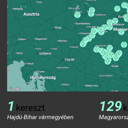
1
129
kereszt
k
Hajdú-Bihar vármegyében
Magyarors