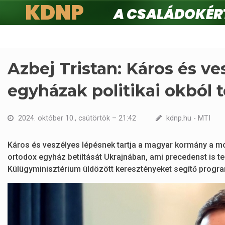
KDNP
A családokért.
Ugrás
a
tartalomra
Azbej Tristan: Káros és ve
egyházak politikai okból t
2024. október 10., csütörtök – 21:42
kdnp.hu - MTI
Káros és veszélyes lépésnek tartja a magyar kormány a mo
ortodox egyház betiltását Ukrajnában, ami precedenst is ter
Külügyminisztérium üldözött keresztényeket segítő program