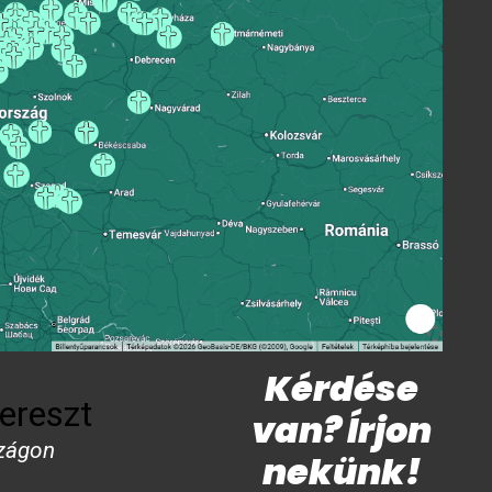
Kérdése
ereszt
van? Írjon
zágon
nekünk!