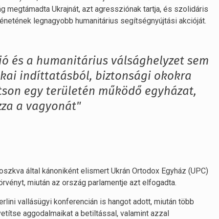
 megtámadta Ukrajnát, azt agressziónak tartja, és szolidáris
ténetének legnagyobb humanitárius segítségnyújtási akcióját.
ió és a humanitárius válsághelyzet sem
ikai indíttatásból, biztonsági okokra
ltson egy területén működő egyházat,
ozza a vagyonát"
Moszkva által kánoniként elismert Ukrán Ortodox Egyház (UPC)
ő törvényt, miután az ország parlamentje azt elfogadta.
lini vallásügyi konferencián is hangot adott, miután több
etítse aggodalmaikat a betiltással, valamint azzal