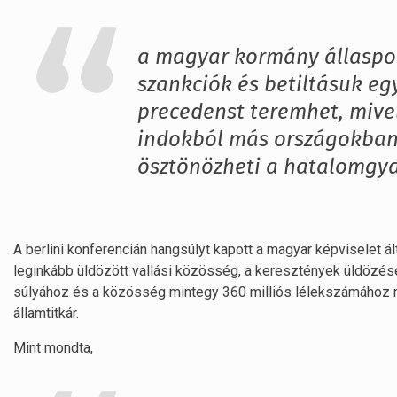
a magyar kormány állaspon
szankciók és betiltásuk eg
precedenst teremhet, mivel
indokból más országokban 
ösztönözheti a hatalomgya
A berlini konferencián hangsúlyt kapott a magyar képviselet ált
leginkább üldözött vallási közösség, a keresztények üldözés
súlyához és a közösség mintegy 360 milliós lélekszámához m
államtitkár.
Mint mondta,