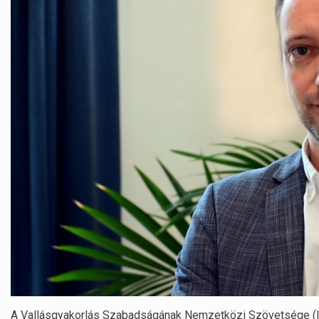
A Vallásgyakorlás Szabadságának Nemzetközi Szövetsége (IRFB