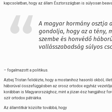
kapcsolatban, hogy az állam Észtországban is súlyosan beav
A magyar kormány osztja 
gondolja, hogy az a tény, 
szembe és honvédő háború
vallásszabadság súlyos cso
– fogalmazott a politikus.
Azbej Tristan felidézte, hogy a mostanihoz hasonló okból, ille
háborúval összefüggésben az orosz ortodox egyház vezetője, K
korábban is Magyarországhoz, mint a józan ész hangjához ford
szír ortodox pátriárka.
Az államtitkár közölte továbbá, hogy