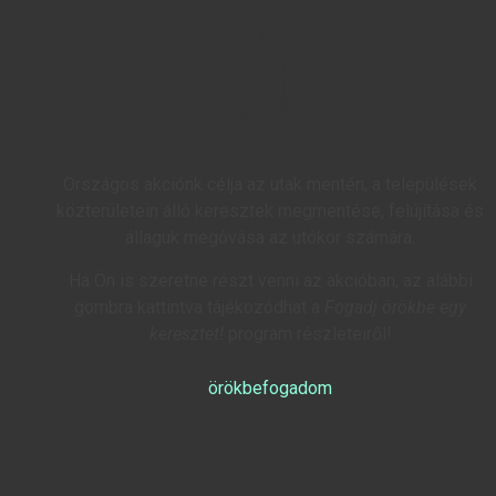
Országos akciónk célja az utak mentén, a települések
közterületein álló keresztek megmentése, felújítása és
állaguk megóvása az utókor számára.
Ha Ön is szeretne részt venni az akcióban, az alábbi
gombra kattintva tájékozódhat a
Fogadj örökbe egy
keresztet!
program részleteiről!
örökbefogadom