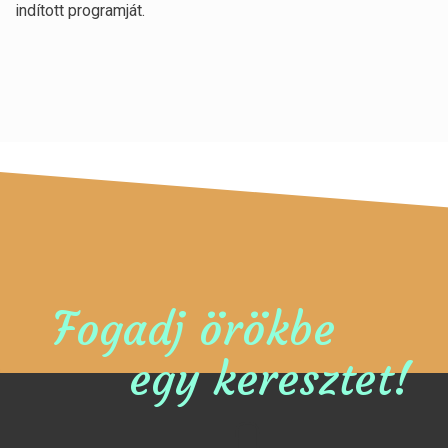
indított programját.
Fogadj örökbe
egy keresztet!