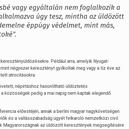
ésbé vagy egyáltalán nem foglalkozik a
alkalmazva úgy tesz, mintha az üldözött
rdemelne éppúgy védelmet, mint más,
toké".
a keresztényüldözésekre. Például arra, amelyik Nyugat-
b mint négyezer keresztényt gyilkoltak meg vagy a tíz éve az
tett atrocitásokra.
övetett, népirtáshoz hasonlítható üldöztetés
k a közösségek pedig a mai napig nem kaptak elegendő
konferencia előestéjén, annak a berlini magyar nagykövetségen
ők és a vallásszabadság ügyét felkaroló nemzetközi civil
ék Magyarországnak az üldözött keresztények megsegítésére