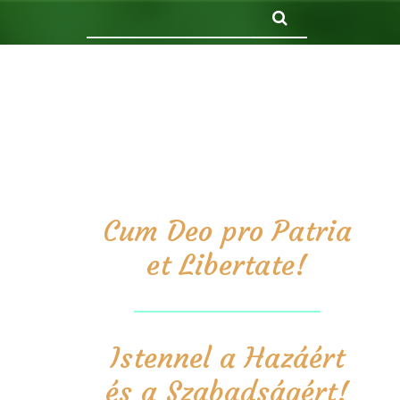
Keresés
Cum Deo pro Patria
et Libertate!
Istennel a Hazáért
és a Szabadságért!