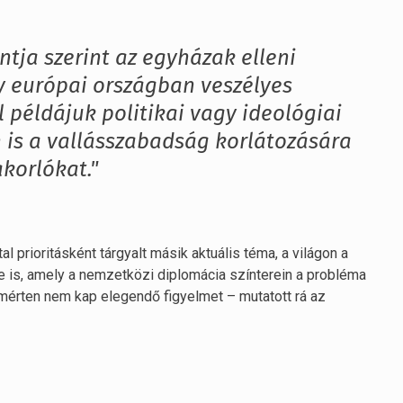
tja szerint az egyházak elleni
y európai országban veszélyes
 példájuk politikai vagy ideológiai
is a vallásszabadság korlátozására
korlókat."
al prioritásként tárgyalt másik aktuális téma, a világon a
e is, amely a nemzetközi diplomácia színterein a probléma
érten nem kap elegendő figyelmet – mutatott rá az