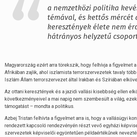
a nemzetközi politika kev
témával, és kettős mércét 
keresztények élete nem é
hátrányos helyzetű csopor
Magyarország ezért arra törekszik, hogy felhívja a figyelmet 
Afrikában zajlik, ahol iszlamista terrorszervezetek tavaly töb
Iszlám Állam terrorszervezet által Irakban és Szíriában elköve
Az ottani keresztények és a jazidi vallási kisebbség ellen elk
következményeivel a mai napig nem szembesült a világ, eze
támogatást – mondta a politikus.
Azbej Tristan felhívta a figyelmet arra is, hogy a vallásügyi 
rendezett kapcsoló rendezvényén részt vevő egyházi képvisel
szervezetek képviselői egyöntetűen példaértékűnek nevezt