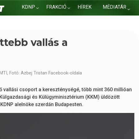
KDNP
FRAKCIÓ
HÍREK
MÉDIATÁR
KAPCSOLAT
ttebb vallás a
MTI, Fotó: Azbej Tristan Facebook-oldala
vallási csoport a kereszténységé, több mint 360 millióan
a Külgazdasági és Külügyminisztérium (KKM) üldözött
 a KDNP alelnöke szerdán Budapesten.