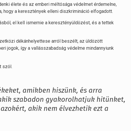
indenki élete és az emberi méltósága védelmet érdemelne,
, hogy a keresztények elleni diszkrimináció elfogadott.
ásból, el kell ismernie a keresztényüldözést, és a tettek
etközi dékánhelyettese arról beszélt, az üldözött
beri jogok, így a vallásszabadság védelme mindannyiunk
 szól.
ékeket, amikben hiszünk, és arra
akik szabadon gyakorolhatjuk hitünket,
 azokért, akik nem élvezhetik ezt a