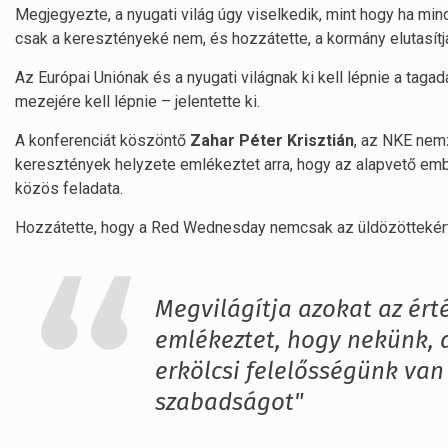
Megjegyezte, a nyugati világ úgy viselkedik, mint hogy ha m
csak a keresztényeké nem, és hozzátette, a kormány elutasítja
Az Európai Uniónak és a nyugati világnak ki kell lépnie a tagad
mezejére kell lépnie – jelentette ki.
A konferenciát köszöntő
Zahar Péter Krisztián
, az NKE nemz
keresztények helyzete emlékeztet arra, hogy az alapvető em
közös feladata.
Hozzátette, hogy a Red Wednesday nemcsak az üldözöttekért
Megvilágítja azokat az ért
emlékeztet, hogy nekünk, 
erkölcsi felelősségünk van
szabadságot"