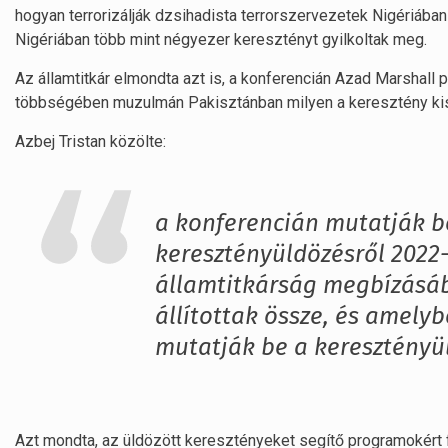
hogyan terrorizálják dzsihadista terrorszervezetek Nigériában 
Nigériában több mint négyezer keresztényt gyilkoltak meg.
Az államtitkár elmondta azt is, a konferencián Azad Marshall p
többségében muzulmán Pakisztánban milyen a keresztény ki
Azbej Tristan közölte:
a konferencián mutatják b
keresztényüldözésről 2022-
államtitkárság megbízásáb
állítottak össze, és amel
mutatják be a keresztényül
Azt mondta, az üldözött keresztényeket segítő programokért f