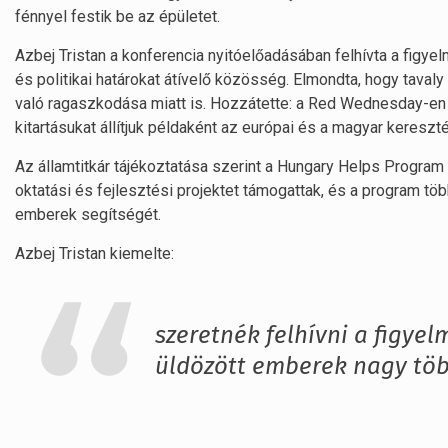
fénnyel festik be az épületet.
Azbej Tristan a konferencia nyitóelőadásában felhívta a figye
és politikai határokat átívelő közösség. Elmondta, hogy taval
való ragaszkodása miatt is. Hozzátette: a Red Wednesday-en el
kitartásukat állítjuk példaként az európai és a magyar keresz
Az államtitkár tájékoztatása szerint a Hungary Helps Program
oktatási és fejlesztési projektet támogattak, és a program tö
emberek segítségét.
Azbej Tristan kiemelte:
szeretnék felhívni a figyel
üldözött emberek nagy töb