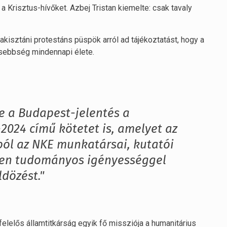
a Krisztus-hívőket. Azbej Tristan kiemelte: csak tavaly
akisztáni protestáns püspök arról ad tájékoztatást, hogy a
sebbség mindennapi élete.
e a Budapest-jelentés a
2024 című kötetet is, amelyet az
ól az NKE munkatársai, kutatói
yben tudományos igényességgel
dözést."
elelős államtitkárság egyik fő missziója a humanitárius