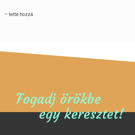
– tette hozzá.
Fogadj örökbe
egy keresztet!