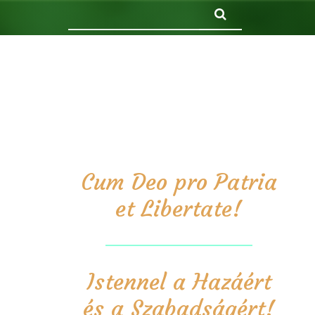
Keresés
Cum Deo pro Patria
et Libertate!
Istennel a Hazáért
és a Szabadságért!