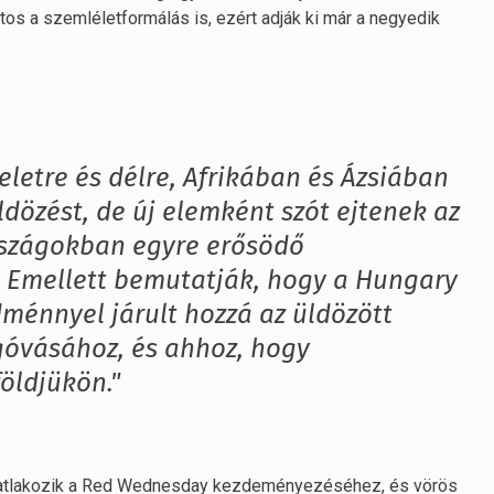
os a szemléletformálás is, ezért adják ki már a negyedik
letre és délre, Afrikában és Ázsiában
dözést, de új elemként szót ejtenek az
rszágokban egyre erősödő
. Emellett bemutatják, hogy a Hungary
ménnyel járult hozzá az üldözött
óvásához, és ahhoz, hogy
ldjükön."
 csatlakozik a Red Wednesday kezdeményezéséhez, és vörös