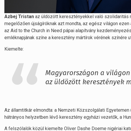
Azbej Tristan
az üldözött keresztényekkel való szolidaritás
megelőzően újságíróknak azt mondta, az egész világon ezen 
az Aid to the Church in Need pápai alapítvány kezdeményezés
emléknapjának színe a keresztény mártírok vérének színére ut
Kiemelte:
Magyarországon a világon 
az üldözött keresztények 
Az államtitkár elmondta: a Nemzeti Közszolgálati Egyetemen (
hátrányos helyzetben lévő keresztény egyházi vezetők, a Hun
A felszólalók közül kiemelte Oliver Dashe Doeme nigériai kat