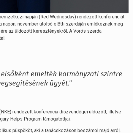
 nemzetközi napján (Red Wednesday) rendezett konferenciát
a napon, november utolsó előtti szerdáján emlékeznek meg
ére az üldözött keresztényekről. A Vörös szerda
al.
elsőként emelték kormányzati szintre
megsegítésének ügyét."
NKE) rendezett konferencia díszvendégei üldözött, illetve
gary Helps Program támogatottjai.
olikus püspököt, aki a tanácskozáson beszámol majd arról,