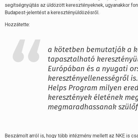
segítségnyújtás az üldözött keresztényeknek, ugyanakkor font
Budapest-jelentést a keresztényüldözésről.
Hozzátette:
a kötetben bemutatják a ke
tapasztalható keresztényül
Európában és a nyugati o
keresztényellenességről is
Helps Program milyen ered
keresztények életének meg
megmaradhassanak szülőfö
Beszámolt arról is, hogy több intézmény mellett az NKE is