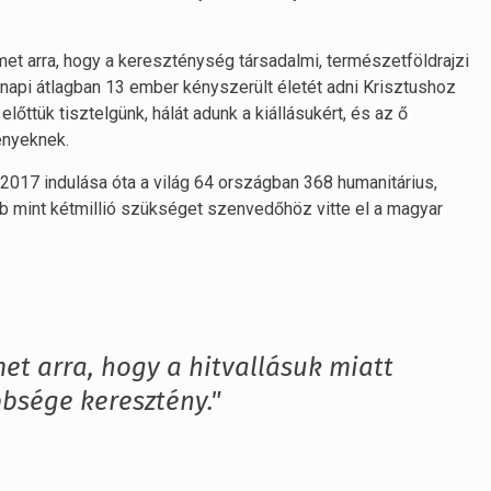
lmet arra, hogy a kereszténység társadalmi, természetföldrajzi
y napi átlagban 13 ember kényszerült életét adni Krisztushoz
őttük tisztelgünk, hálát adunk a kiállásukért, és az ő
tényeknek.
 2017 indulása óta a világ 64 országban 368 humanitárius,
bb mint kétmillió szükséget szenvedőhöz vitte el a magyar
met arra, hogy a hitvallásuk miatt
bsége keresztény."