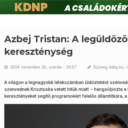
KDNP
A családokért.
Ugrás
a
tartalomra
Azbej Tristan: A legüldözö
kereszténység
2024. november 20., szerda – 20:07
Szöveg: kdnp.hu - 
A világon a legnagyobb lélekszámban üldöztetést szenvedő 
szenvednek Krisztusba vetett hitük miatt – hangsúlyozta 
keresztényeket segítő programokért felelős államtitkára,