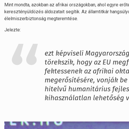
Mint mondta, azokban az afrikai országokban, ahol egyre erőt
keresztényüldözés áldozatait segítik. Az államtitkár hangsúly
élelmiszerbiztonság megteremtése.
Jelezte:
ezt képviseli Magyarország
törekszik, hogy az EU meg
fektessenek az afrikai okt
megerősítésére, vonják be
hitelvű humanitárius fejle
kihasználatlan lehetőség vo