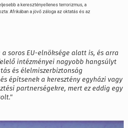
eljesebb a keresztényellenes terrorizmus, a
ozta: Afrikában a jövő záloga az oktatás és az
 a soros EU-elnöksége alatt is, és arra
felelő intézményei nagyobb hangsúlyt
atás és élelmiszerbiztonság
 és építsenek a keresztény egyházi vagy
sztési partnerségekre, mert ez eddig egy
lt."