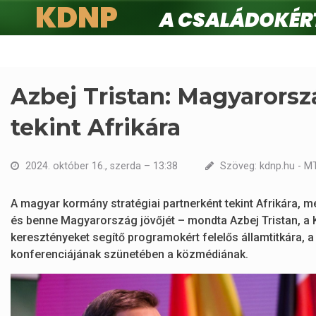
KDNP
A családokért.
Ugrás
a
tartalomra
Azbej Tristan: Magyarorsz
tekint Afrikára
2024. október 16., szerda – 13:38
Szöveg: kdnp.hu - MT
A magyar kormány stratégiai partnerként tekint Afrikára, m
és benne Magyarország jövőjét – mondta Azbej Tristan, a
keresztényeket segítő programokért felelős államtitkára, 
konferenciájának szünetében a közmédiának.