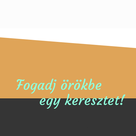
Fogadj örökbe
egy keresztet!