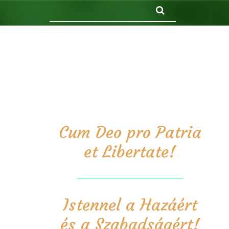
Keresés
Cum Deo pro Patria
et Libertate!
Istennel a Hazáért
és a Szabadságért!