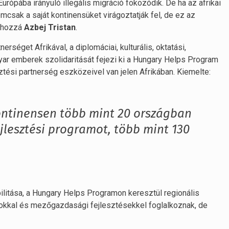
urópába irányuló illegális migráció fokozódik. De ha az afrikai
sak a saját kontinensüket virágoztatják fel, de ez az
e hozzá
Azbej Tristan
.
rséget Afrikával, a diplomáciai, kulturális, oktatási,
yar emberek szolidaritását fejezi ki a Hungary Helps Program
ztési partnerség eszközeivel van jelen Afrikában. Kiemelte:
ontinensen több mint 20 országban
ejlesztési programot, több mint 130
litása, a Hungary Helps Programon keresztül regionális
mokkal és mezőgazdasági fejlesztésekkel foglalkoznak, de