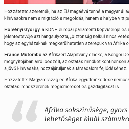
Hozzátette: szeretnék, ha az EU magáévá tenné a magyar állás
kihívásokra nem a migráció a megoldás, hanem a helybe vitt p
Hölvényi György
, a KDNP európai parlamenti képviselője és 
jelentéstevője azt hangsúlyozta, „biztonság nélkül nincs vetés,
hogy az egyházaknak megkerülhetetlen szerepük van Afrika o
France Mutombo
az Afrikáért Alapítvány elnöke, a Kongói D
megnyitójában arról beszélt, az oktatás mindkét kontinensen a
a jövő kihívásaira, hozzájáruljanak a társadalom fejlődéséhez.
Hozzátette: Magyarország és Afrika együttműködése nemcsak
oktatási rendszerének megismerését és gazdagítását is.
Afrika sokszínűsége, gyors
lehetőséget kínál számukr