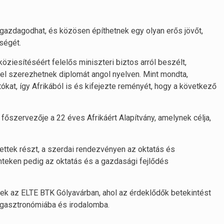
gazdagodhat, és közösen építhetnek egy olyan erős jövőt,
ségét.
öziesítéséért felelős miniszteri biztos arról beszélt,
el szerezhetnek diplomát angol nyelven. Mint mondta,
kat, így Afrikából is és kifejezte reményét, hogy a következő
őszervezője a 22 éves Afrikáért Alapítvány, amelynek célja,
ettek részt, a szerdai rendezvényen az oktatás és
nteken pedig az oktatás és a gazdasági fejlődés
 az ELTE BTK Gólyavárban, ahol az érdeklődők betekintést
 gasztronómiába és irodalomba.