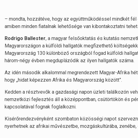
– mondta, hozzátéve, hogy az együttműködéssel mindkét fél 
amiben minden fiatalnak lehetősége van kibontakoztatni tehet
Rodrigo Ballester
, a magyar felsőoktatás és kutatás nemzetk
Magyarországon a külföldi hallgatók megfizethető költségekk
Magyarország 130 különböző országból fogad külföldi hallgató
három-négy évben megduplázódik az ilyen hallgatók száma.
Az idén második alkalommal megrendezett Magyar-Afrika hét f
hogy „hidat képezzen Afrika és Magyarország között”.
Kedden a résztvevők a gazdasági napon üzleti találkozón veh
nemzetközi fejlesztés áll a középpontban, csütörtökön és pé
kapcsolatával fognak foglalkozni.
Kísérőrendezvényként szombaton közösségi napot szerveznek
nyerhetnek az afrikai művészetbe, mozgáskultúrába, zenébe,