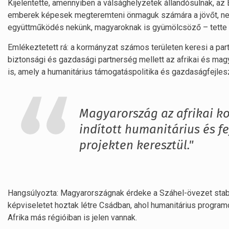
Kijelentette, amennyiben a válsághelyzetek állandósulnak, az E
emberek képesek megteremteni önmaguk számára a jövőt, nemc
együttműködés nekünk, magyaroknak is gyümölcsöző – tett
Emlékeztetett rá: a kormányzat számos területen keresi a partne
biztonsági és gazdasági partnerség mellett az afrikai és mag
is, amely a humanitárius támogatáspolitika és gazdaságfejles
Magyarország az afrikai k
indított humanitárius és f
projekten keresztül."
Hangsúlyozta: Magyarországnak érdeke a Száhel-övezet stabi
képviseletet hoztak létre Csádban, ahol humanitárius progra
Afrika más régióiban is jelen vannak.