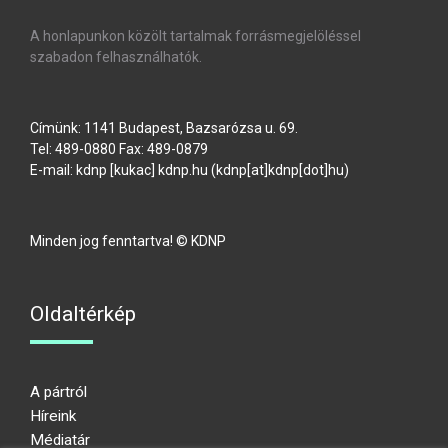
A honlapunkon közölt tartalmak forrásmegjelöléssel
szabadon felhasználhatók.
Címünk: 1141 Budapest, Bazsarózsa u. 69.
Tel: 489-0880 Fax: 489-0879
E-mail:
kdnp
[kukac]
kdnp
.
hu
(kdnp[at]kdnp[dot]hu)
Minden jog fenntartva! © KDNP
Oldaltérkép
A pártról
Híreink
Médiatár