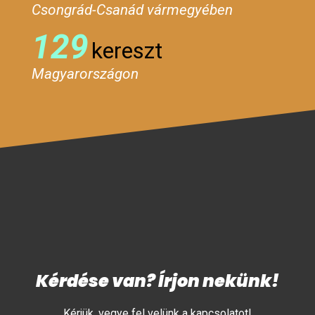
Csongrád-Csanád vármegyében
129
kereszt
Magyarországon
Kérdése van? Írjon nekünk!
Kérjük, vegye fel velünk a kapcsolatot!