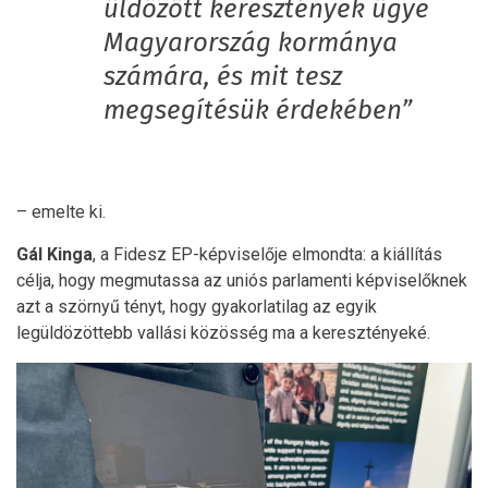
üldözött keresztények ügye
Magyarország kormánya
számára, és mit tesz
megsegítésük érdekében”
– emelte ki.
Gál Kinga
, a Fidesz EP-képviselője elmondta: a kiállítás
célja, hogy megmutassa az uniós parlamenti képviselőknek
azt a szörnyű tényt, hogy gyakorlatilag az egyik
legüldözöttebb vallási közösség ma a keresztényeké.