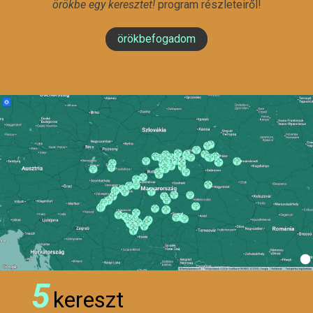
örökbe egy keresztet!
program részleteiről!
örökbefogadom
5
kereszt