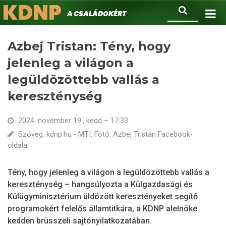
KDNP
Ugrás
Keresés
A családokért.
a
tartalomra
Azbej Tristan: Tény, hogy
jelenleg a világon a
legüldözöttebb vallás a
kereszténység
2024. november 19., kedd – 17:33
Szöveg: kdnp.hu - MTI, Fotó: Azbej Tristan Facebook-
oldala
Tény, hogy jelenleg a világon a legüldözöttebb vallás a
kereszténység – hangsúlyozta a Külgazdasági és
Külügyminisztérium üldözött keresztényeket segítő
programokért felelős államtitkára, a KDNP alelnöke
kedden brüsszeli sajtónyilatkozatában.