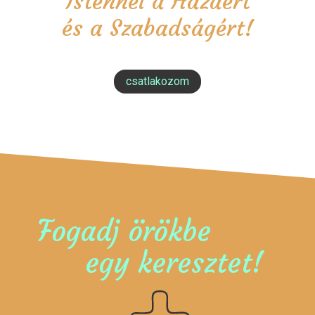
Istennel a Hazáért
és a Szabadságért!
csatlakozom
Fogadj örökbe
egy keresztet!