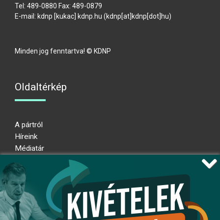
Tel: 489-0880 Fax: 489-0879
E-mail:
kdnp
[kukac]
kdnp
.
hu
(kdnp[at]kdnp[dot]hu)
Minden jog fenntartva! © KDNP
Oldaltérkép
A pártról
Híreink
Médiatár
Impresszum
Adatkezelési nyilatkozat
Átláthatósági nyilatkozat
Ugrás az oldal tetejére