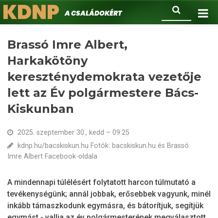
KDNP
Ugrás
Keresés
A családokért.
a
tartalomra
Brassó Imre Albert,
Harkakötöny
kereszténydemokrata vezetője
lett az Év polgármestere Bács-
Kiskunban
2025. szeptember 30., kedd – 09:25
kdnp.hu/bacskiskun.hu Fotók: bacskiskun.hu és Brassó
Imre Albert Facebook-oldala
A mindennapi túlélésért folytatott harcon túlmutató a
tevékenységünk; annál jobbak, erősebbek vagyunk, minél
inkább támaszkodunk egymásra, és bátorítjuk, segítjük
egymást - vallja az év polgármesterének megválasztott