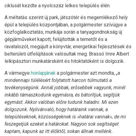
ciklusát kezdte a nyolcszáz lelkes település élén.
A méltatás szerint új park, játszótér és megemlékező hely
épül a település központjában, a polgármester szívügye a
közfoglalkoztatás, munkája során a tanyagondnokság új
gépjárműveket kapott, felújították a temetőt és a
ravatalozót, megújult a könyvtár, energetikai fejlesztések és
belterületi útfelújítások valósultak meg. Brassó Imre Albert
lelkipásztori munkatársként és hitoktatóként is dolgozik.
A vármegye
honlapjának
a polgármester azt mondta,
„a
mindennapi túlélésért folytatott harcon túlmutató a
tevékenységünk. Annál jobbak, erősebbek vagyunk, minél
inkább támaszkodunk egymásra, és bátorítjuk, segítjük
egymást. Akkor valóban előre tudunk haladni. Mi ezen
dolgozunk. Nyilvánvaló, hogy határaink vannak, a
településeknek, közösségeknek is »határai vannak«, de mi
feszegetjük ezeket a határokat. Nagyon sok segítséget
kaptam, kapunk az itt élőktől, sokan állnak mellénk.