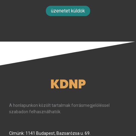
üzenetet küldök
KDNP
A honlapunkon közölt tartalmak forrásmegjelöléssel
szabadon felhasználhatók.
Címünk: 1141 Budapest, Bazsarózsa u. 69.