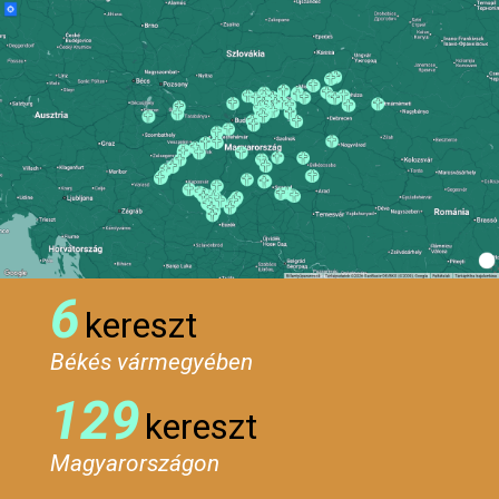
6
kereszt
Békés vármegyében
129
kereszt
Magyarországon