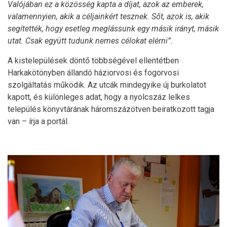
Valójában ez a közösség kapta a díjat, azok az emberek,
valamennyien, akik a céljainkért tesznek. Sőt, azok is, akik
segítették, hogy esetleg meglássunk egy másik irányt, másik
utat. Csak együtt tudunk nemes célokat elérni”.
A kistelepülések döntő többségével ellentétben
Harkakötönyben állandó háziorvosi és fogorvosi
szolgáltatás működik. Az utcák mindegyike új burkolatot
kapott, és különleges adat, hogy a nyolcszáz lelkes
település könyvtárának háromszázötven beiratkozott tagja
van – írja a portál.