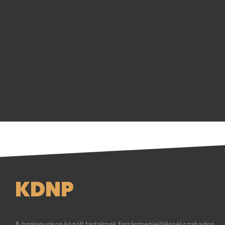
KDNP
A honlapunkon közölt tartalmak forrásmegjelöléssel szabadon