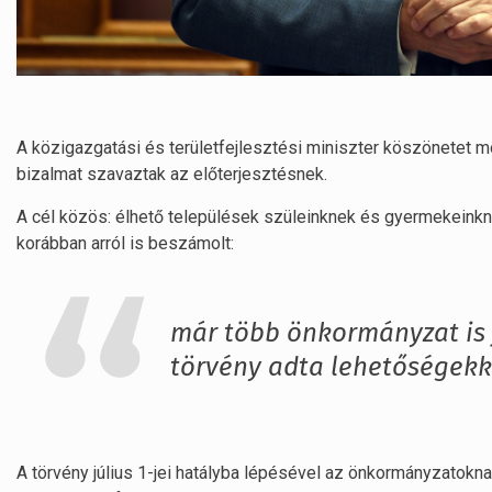
A közigazgatási és területfejlesztési miniszter köszönetet 
bizalmat szavaztak az előterjesztésnek.
A cél közös: élhető települések szüleinknek és gyermekeinkn
korábban arról is beszámolt:
már több önkormányzat is j
törvény adta lehetőségekk
A törvény július 1-jei hatályba lépésével az önkormányzatokn