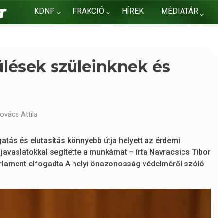
KDNP
FRAKCIÓ
HÍREK
MÉDIATÁR
KAPCSOLAT
pülések szüleinknek és
ovács Attila
ogatás és elutasítás könnyebb útja helyett az érdemi
 javaslatokkal segítette a munkámat – írta Navracsics Tibor
arlament elfogadta A helyi önazonosság védelméről szóló