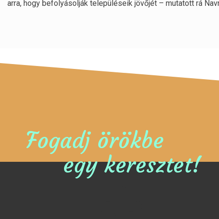
arra, hogy befolyásolják településeik jövőjét – mutatott rá Nav
Fogadj örökbe
egy keresztet!