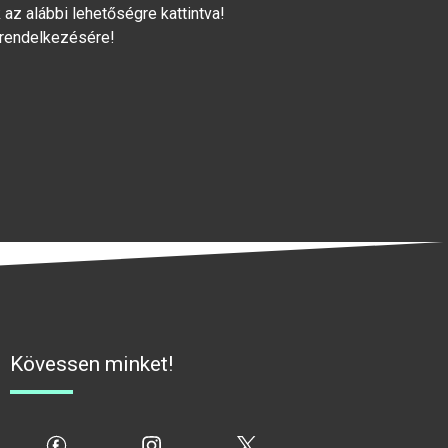
az alábbi lehetőségre kattintva!
 rendelkezésére!
Kövessen minket!
fb
ig
x