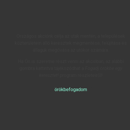
Országos akciónk célja az utak mentén, a települések
közterületein álló keresztek megmentése, felújítása és
állaguk megóvása az utókor számára.
Ha Ön is szeretne részt venni az akcióban, az alábbi
gombra kattintva tájékozódhat a
Fogadj örökbe egy
keresztet!
program részleteiről!
örökbefogadom