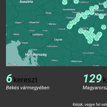
6
129
kereszt
k
Békés vármegyében
Magyarors
Kérjük, vegye fel ve