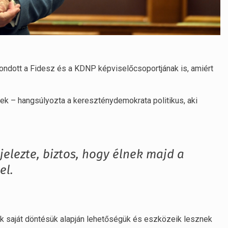
mondott a Fidesz és a KDNP képviselőcsoportjának is, amiért
ek – hangsúlyozta a kereszténydemokrata politikus, aki
elezte, biztos, hogy élnek majd a
el.
ak saját döntésük alapján lehetőségük és eszközeik lesznek