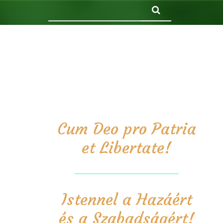
Keresés
Cum Deo pro Patria
et Libertate!
Istennel a Hazáért
és a Szabadságért!