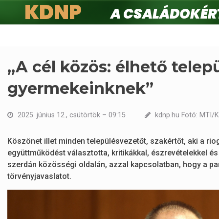
KDNP
A családokért.
Ugrás
a
tartalomra
„A cél közös: élhető tele
gyermekeinknek”
2025. június 12., csütörtök – 09:15
kdnp.hu Fotó: MTI/K
Köszönet illet minden településvezetőt, szakértőt, aki a ri
együttműködést választotta, kritikákkal, észrevételekkel és
szerdán közösségi oldalán, azzal kapcsolatban, hogy a p
törvényjavaslatot.