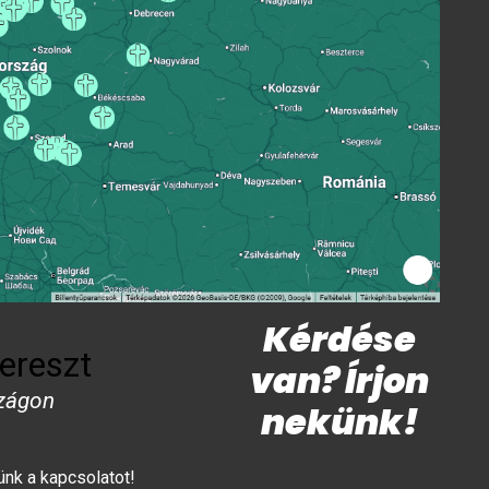
Kérdése
ereszt
van? Írjon
zágon
nekünk!
lünk a kapcsolatot!