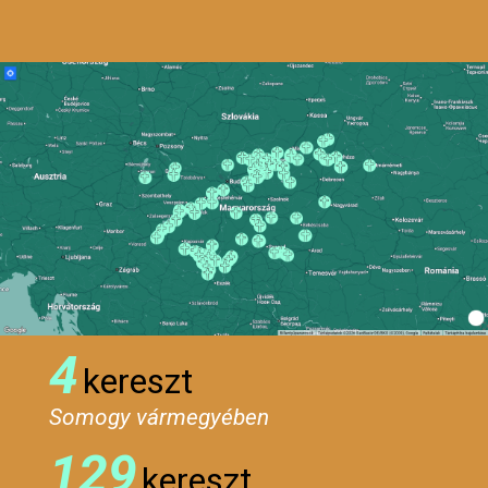
4
kereszt
Somogy vármegyében
129
kereszt