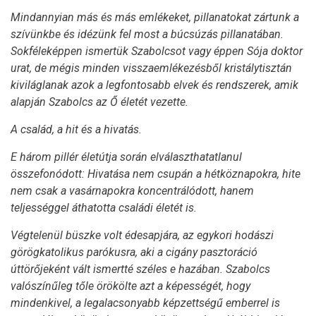
Mindannyian más és más emlékeket, pillanatokat zártunk a
szívünkbe és idézünk fel most a búcsúzás pillanatában.
Sokféleképpen ismertük Szabolcsot vagy éppen Sója doktor
urat, de mégis minden visszaemlékezésből kristálytisztán
kiviláglanak azok a legfontosabb elvek és rendszerek, amik
alapján Szabolcs az Ő életét vezette.
A család, a hit és a hivatás.
E három pillér életútja során elválaszthatatlanul
összefonódott: Hivatása nem csupán a hétköznapokra, hite
nem csak a vasárnapokra koncentrálódott, hanem
teljességgel áthatotta családi életét is.
Végtelenül büszke volt édesapjára, az egykori hodászi
görögkatolikus parókusra, aki a cigány pasztoráció
úttörőjeként vált ismertté széles e hazában. Szabolcs
valószínűleg tőle örökölte azt a képességét, hogy
mindenkivel, a legalacsonyabb képzettségű emberrel is