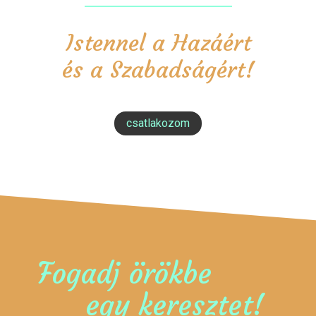
Istennel a Hazáért
és a Szabadságért!
csatlakozom
Fogadj örökbe
egy keresztet!