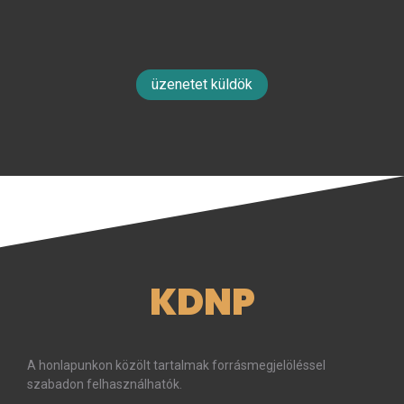
üzenetet küldök
KDNP
A honlapunkon közölt tartalmak forrásmegjelöléssel
szabadon felhasználhatók.