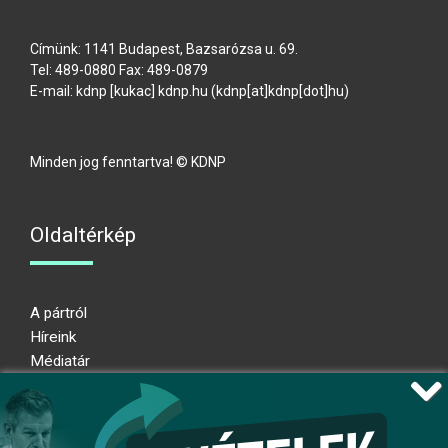
Címünk: 1141 Budapest, Bazsarózsa u. 69.
Tel: 489-0880 Fax: 489-0879
E-mail:
kdnp
[kukac]
kdnp
.
hu
(kdnp[at]kdnp[dot]hu)
Minden jog fenntartva! © KDNP
Oldaltérkép
A pártról
Híreink
Médiatár
Impresszum
Adatkezelési nyilatkozat
Átláthatósági nyilatkozat