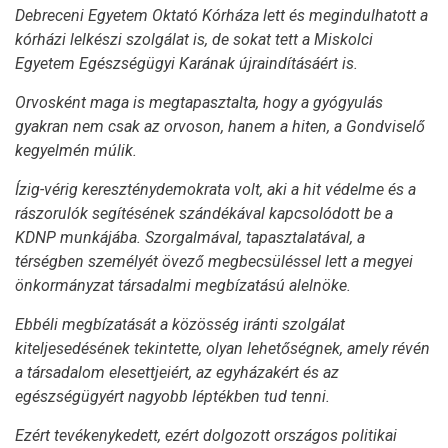
Debreceni Egyetem Oktató Kórháza lett és megindulhatott a
kórházi lelkészi szolgálat is, de sokat tett a Miskolci
Egyetem Egészségügyi Karának újraindításáért is.
Orvosként maga is megtapasztalta, hogy a gyógyulás
gyakran nem csak az orvoson, hanem a hiten, a Gondviselő
kegyelmén múlik.
Ízig-vérig kereszténydemokrata volt, aki a hit védelme és a
rászorulók segítésének szándékával kapcsolódott be a
KDNP munkájába. Szorgalmával, tapasztalatával, a
térségben személyét övező megbecsüléssel lett a megyei
önkormányzat társadalmi megbízatású alelnöke.
Ebbéli megbízatását a közösség iránti szolgálat
kiteljesedésének tekintette, olyan lehetőségnek, amely révén
a társadalom elesettjeiért, az egyházakért és az
egészségügyért nagyobb léptékben tud tenni.
Ezért tevékenykedett, ezért dolgozott országos politikai