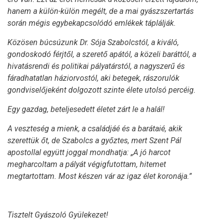
hanem a külön-külön megélt, de a mai gyászszertartás
során mégis egybekapcsolódó emlékek táplálják.
Közösen búcsúzunk Dr. Sója Szabolcstól, a kiváló,
gondoskodó férjtől, a szerető apától, a közeli baráttól, a
hivatásrendi és politikai pályatárstól, a nagyszerű és
fáradhatatlan háziorvostól, aki betegek, rászorulók
gondviselőjeként dolgozott szinte élete utolsó percéig.
Egy gazdag, beteljesedett életet zárt le a halál!
A veszteség a mienk, a családjáé és a barátaié, akik
szerettük őt, de Szabolcs a győztes, mert Szent Pál
apostollal együtt joggal mondhatja: „A jó harcot
megharcoltam a pályát végigfutottam, hitemet
megtartottam. Most készen vár az igaz élet koronája.”
Tisztelt Gyászoló Gyülekezet!