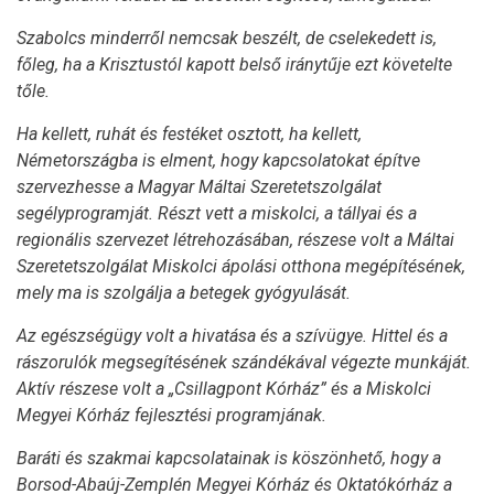
Szabolcs minderről nemcsak beszélt, de cselekedett is,
főleg, ha a Krisztustól kapott belső iránytűje ezt követelte
tőle.
Ha kellett, ruhát és festéket osztott, ha kellett,
Németországba is elment, hogy kapcsolatokat építve
szervezhesse a Magyar Máltai Szeretetszolgálat
segélyprogramját. Részt vett a miskolci, a tállyai és a
regionális szervezet létrehozásában, részese volt a Máltai
Szeretetszolgálat Miskolci ápolási otthona megépítésének,
mely ma is szolgálja a betegek gyógyulását.
Az egészségügy volt a hivatása és a szívügye. Hittel és a
rászorulók megsegítésének szándékával végezte munkáját.
Aktív részese volt a „Csillagpont Kórház” és a Miskolci
Megyei Kórház fejlesztési programjának.
Baráti és szakmai kapcsolatainak is köszönhető, hogy a
Borsod-Abaúj-Zemplén Megyei Kórház és Oktatókórház a