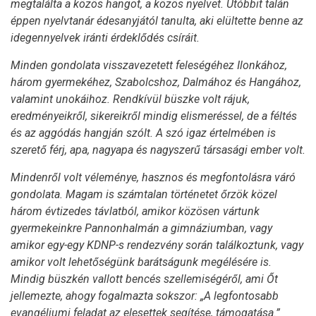
megtalálta a közös hangot, a közös nyelvet. Utóbbit talán
éppen nyelvtanár édesanyjától tanulta, aki elültette benne az
idegennyelvek iránti érdeklődés csíráit.
Minden gondolata visszavezetett feleségéhez Ilonkához,
három gyermekéhez, Szabolcshoz, Dalmához és Hangához,
valamint unokáihoz. Rendkívül büszke volt rájuk,
eredményeikről, sikereikről mindig elismeréssel, de a féltés
és az aggódás hangján szólt. A szó igaz értelmében is
szerető férj, apa, nagyapa és nagyszerű társasági ember volt.
Mindenről volt véleménye, hasznos és megfontolásra váró
gondolata. Magam is számtalan történetet őrzök közel
három évtizedes távlatból, amikor közösen vártunk
gyermekeinkre Pannonhalmán a gimnáziumban, vagy
amikor egy-egy KDNP-s rendezvény során találkoztunk, vagy
amikor volt lehetőségünk barátságunk megélésére is.
Mindig büszkén vallott bencés szellemiségéről, ami Őt
jellemezte, ahogy fogalmazta sokszor: „A legfontosabb
evangéliumi feladat az elesettek segítése, támogatása.”