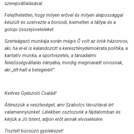
szerepvállalásával.
Felejthetetlen, hogy milyen erővel és milyen alapossággal
készült és szervezte a borsodi, kiemelten a tállyai és a
golopi összejöveteleket.
Szerteágazó munkája során mégis Ő volt az örök háziorvos,
aki, ha el-el is kalandozott a kereszténydemokrata politika, a
karitatív munka, a sportvezetés, a társadalmi
felelősségvállalás irányába, mindig megmaradt orvosnak,
aki „élt-halt a betegeiért”.
Kedves Gyászoló Család!
Átérezzük a veszteséget, ami Szabolcs távoztával ért
valamennyiünket. Lélekben osztozunk a fájdalomban és
kérjük a Jó Istent, adjon erőt annak elviselésére.
Tisztelt búcsúzó gyülekezet!