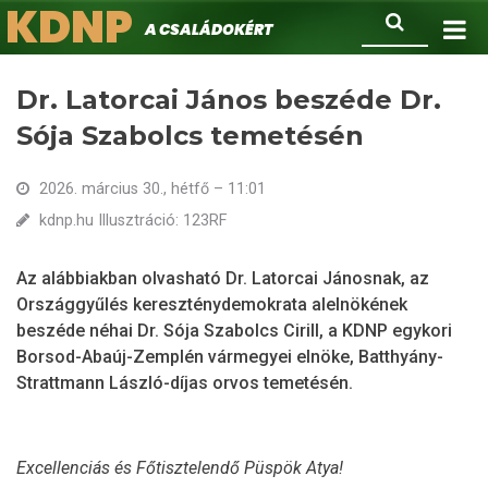
KDNP
Ugrás
Keresés
A családokért.
a
tartalomra
Dr. Latorcai János beszéde Dr.
Sója Szabolcs temetésén
2026. március 30., hétfő – 11:01
kdnp.hu Illusztráció: 123RF
Az alábbiakban olvasható Dr. Latorcai Jánosnak, az
Országgyűlés kereszténydemokrata alelnökének
beszéde néhai Dr. Sója Szabolcs Cirill, a KDNP egykori
Borsod-Abaúj-Zemplén vármegyei elnöke, Batthyány-
Strattmann László-díjas orvos temetésén.
Excellenciás és Főtisztelendő Püspök Atya!