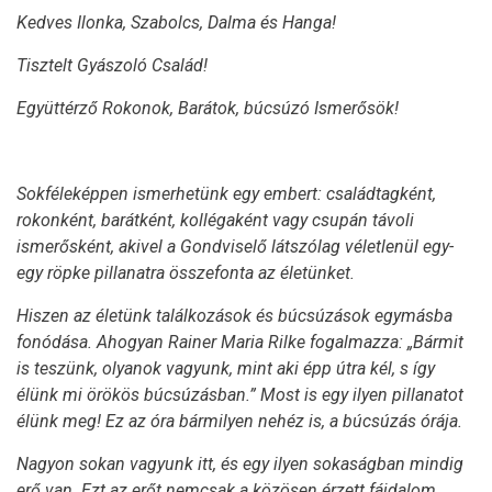
Kedves Ilonka, Szabolcs, Dalma és Hanga!
Tisztelt Gyászoló Család!
Együttérző Rokonok, Barátok, búcsúzó Ismerősök!
Sokféleképpen ismerhetünk egy embert: családtagként,
rokonként, barátként, kollégaként vagy csupán távoli
ismerősként, akivel a Gondviselő látszólag véletlenül egy-
egy röpke pillanatra összefonta az életünket.
Hiszen az életünk találkozások és búcsúzások egymásba
fonódása. Ahogyan Rainer Maria Rilke fogalmazza: „Bármit
is teszünk, olyanok vagyunk, mint aki épp útra kél, s így
élünk mi örökös búcsúzásban.” Most is egy ilyen pillanatot
élünk meg! Ez az óra bármilyen nehéz is, a búcsúzás órája.
Nagyon sokan vagyunk itt, és egy ilyen sokaságban mindig
erő van. Ezt az erőt nemcsak a közösen érzett fájdalom,