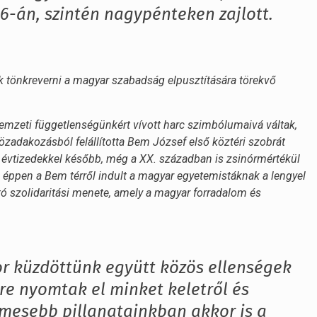
s 6-án, szintén nagypénteken zajlott.
nk tönkreverni a magyar szabadság elpusztítására törekvő
emzeti függetlenségünkért vívott harc szimbólumaivá váltak,
adakozásból felállította Bem József első köztéri szobrát
évtizedekkel később, még a XX. században is zsinórmértékül
éppen a Bem térről indult a magyar egyetemistáknak a lengyel
ó szolidaritási menete, amely a magyar forradalom és
r küzdöttünk együtt közös ellenségek
rre nyomtak el minket keletről és
mesebb pillanatainkban akkor is a