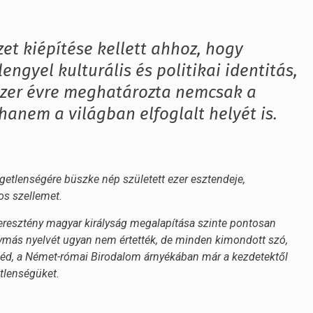
et kiépítése kellett ahhoz, hogy
engyel kulturális és politikai identitás,
ezer évre meghatározta nemcsak a
anem a világban elfoglalt helyét is.
üggetlenségére büszke nép született ezer esztendeje,
os szellemet.
a keresztény magyar királyság megalapítása szinte pontosan
Egymás nyelvét ugyan nem értették, de minden kimondott szó,
mszéd, a Német-római Birodalom árnyékában már a kezdetektől
tlenségüket.