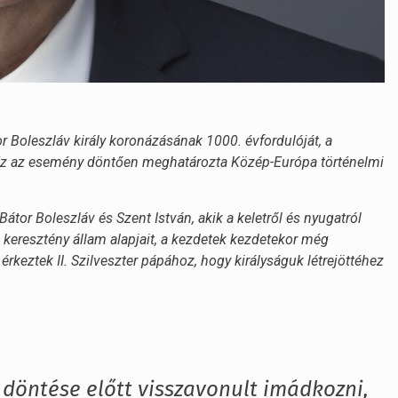
 Boleszláv király koronázásának 1000. évfordulóját, a
 Ez az esemény döntően meghatározta Közép-Európa történelmi
átor Boleszláv és Szent István, akik a keletről és nyugatról
 keresztény állam alapjait, a kezdetek kezdetekor még
érkeztek II. Szilveszter pápához, hogy királyságuk létrejöttéhez
 döntése előtt visszavonult imádkozni,