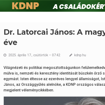
KDNP
A családokért.
Ugrás
a
tartalomra
Dr. Latorcai János: A mag
éve
2025. április 17., csütörtök – 07:42
kdnp.hu
Világnézeti és politikai megosztottságunkon felülemelkedv
múlva is, nemzeti és keresztény identitását büszkén őrző
egymást. Isten éltesse az ezeréves lengyel államiságot, Ist
János, az Országgyűlés alelnöke, a KDNP országos vála
megjelent véleménycikkében.