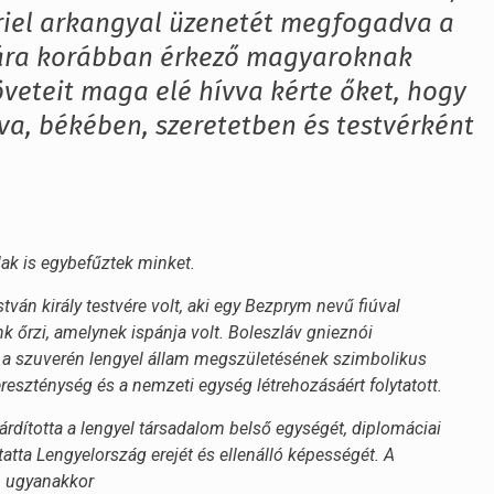
briel arkangyal üzenetét megfogadva a
iára korábban érkező magyaroknak
öveteit maga elé hívva kérte őket, hogy
dva, békében, szeretetben és testvérként
ak is egybefűztek minket.
ván király testvére volt, aki egy Bezprym nevű fiú­val
 őrzi, amelynek ispánja volt. Boleszláv gnieznói
l a szuverén lengyel állam megszületésének szimbolikus
reszténység és a nemzeti egység létrehozásáért folytatott.
rdította a lengyel társadalom belső egységét, diplomáciai
atta Lengyelország erejét és ellenálló képességét. A
t, ugyanakkor