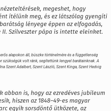
 nézeteltérések, megeshet, hogy
t ítélünk meg, és ez látszólag gyengíti
z barátság lényege éppen az elfogadás,
I. Szilveszter pápa is intette eleinket.
 erős alapokon áll, büszke történelmére és a függetlenség
or szükségük volt ránk, segítettünk lengyel barátainknak. A
na Szent Adalbert, Szent László, Szent Kinga, Szent Hedvig
k abban is, hogy az ezredéves jubileum
sik, hiszen az 1848–49-es magyar
rc egyik sorsdöntő ütközete, az