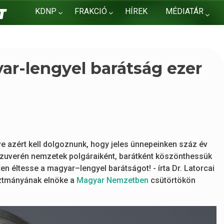
KDNP
FRAKCIÓ
HÍREK
MÉDIATÁR
KAPCSOLAT
yar-lengyel barátság ezer
e azért kell dolgoznunk, hogy jeles ünnepeinken száz év
 szuverén nemzetek polgáraiként, barátként köszönthessük
en éltesse a magyar–lengyel barátságot! - írta Dr. Latorcai
sztmányának elnöke a
Magyar Nemzetben
csütörtökön