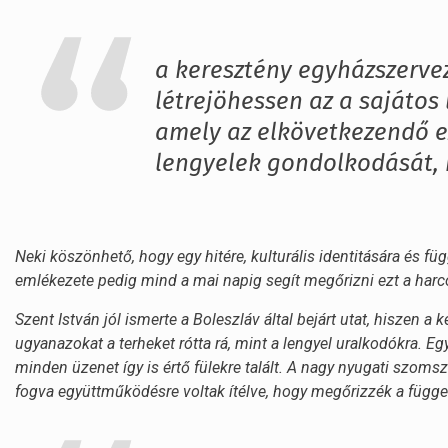
a keresztény egyházszervez
létrejöhessen az a sajátos l
amely az elkövetkezendő 
lengyelek gondolkodását, h
Neki köszönhető, hogy egy hitére, kulturális identitására és f
emlékezete pedig mind a mai napig segít megőrizni ezt a harc
Szent István jól ismerte a Boleszláv által bejárt utat, hiszen 
ugyanazokat a terheket rótta rá, mint a lengyel uralkodókra. 
minden üzenet így is értő fülekre talált. A nagy nyugati szo
fogva együttműködésre voltak ítélve, hogy megőrizzék a függe