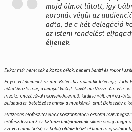
majd álmot látott, így Gá
koronát végül az audienc
adta, de a két delegáció k
az isteni rendelést elfoga
éljenek.
Ekkor már nemcsak a közös célok, hanem baráti és rokoni szál
Egyes vélekedések szerint Boleszláv második felesége, Judit Ist
ajándékozta meg a lengyel királyt. Nevét ma Veszprém városunk
megkoronázásával nagyfejedelemből királlyá vált, ami egyútta
pillanata is, betetőzése annak a munkának, amit Boleszláv a ke
Évtizedes erőfeszítéseinek köszönhetően ekkorra már megszilá
erőfeszítéseinek és katonai hadjáratainak sikere pedig megmut
szuverenitás belső és külső oldala tehát ekkorra megszilárdul