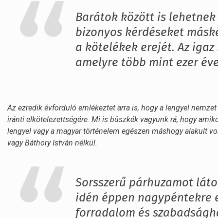
Barátok között is lehetnek
bizonyos kérdéseket máskén
a kötelékek erejét. Az iga
amelyre több mint ezer éve I
Az ezredik évforduló emlékeztet arra is, hogy a lengyel nemzet
iránti elkötelezettségére. Mi is büszkék vagyunk rá, hogy amik
lengyel vagy a magyar történelem egészen máshogy alakult vol
vagy Báthory István nélkül.
Sorsszerű párhuzamot láto
idén éppen nagypéntekre e
forradalom és szabadságha