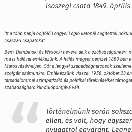
isaszegi csata 1849. áprili
Itt a több napja böjtölő Lengyel Légió katonái segítettek nekü
császári csapatokat.
Bem, Dembinski és Wysocki nevére, akik a szabadságunkért, n
ma is hálával emlékezünk. A hálás magyar nemzet 1880-ban köz
Marosvásárhelyen. Sőt a lengyel szabadságharcosok szelleme 
szolgált számunkra. Emlékezzünk vissza: 1956. október 23-án 
társadalommal szimpatizáló és politikai törekvéseiket támogat
szabadságharc kiindulópontjává vált.
Történelmünk során sokszo
ellen, és volt, hogy egysze
nyugatról egyaránt. Legne