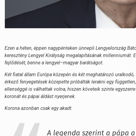
Ezen a héten, éppen nagypénteken ünnepli Lengyelország Bátor
keresztény Lengyel Királyság megalapításának millenniumát.
fejlődését, benne a lengyel–magyar barátságot.
Két fiatal állam Európa közepén és két meghatározó uralkodó, B
érkező fenyegetések közepette próbálták lerakni egy független,
ellenséggé is válhattak volna, hiszen követeik szinte egyszerre 
koronát és pápai áldást nyerjenek.
Korona azonban csak egy akadt.
A legenda szerint a pápa a