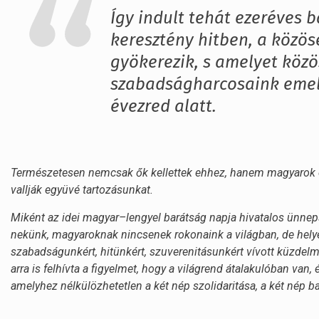
Így indult tehát ezeréves 
keresztény hitben, a közö
gyökerezik, s amelyet közös
szabadságharcosaink emel
évezred alatt.
Természetesen nemcsak ők kellettek ehhez, hanem magyarok és 
vallják együvé tartozásunkat.
Miként az idei magyar–lengyel barátság napja hivatalos ünne
nekünk, magyaroknak nincsenek rokonaink a világban, de helyett
szabadságunkért, hitünkért, szuverenitásunkért vívott küzdel
arra is felhívta a figyelmet, hogy a világrend átalakulóban va
amelyhez nélkülözhetetlen a két nép szolidaritása, a két nép b