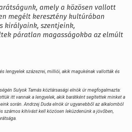
barátságunk, amely a közösen vallott
sen megélt keresztény kultúrában
 királyaink, szentjeink,
tek páratlan magasságokba az elmúlt
lengyelek százezrei, milliói, akik magukénak vallották és
pségén Sulyok Tamás köztársasági elnök úr megfogalmazta:
ük itt vannak a lengyelek, akik barátként segítettek minket a
meink során. Andrzej Duda elnök úr ugyanebből az alkalomból
n, és számos kihívást kell közösen leküzdenünk a jövőben,
arátsága.