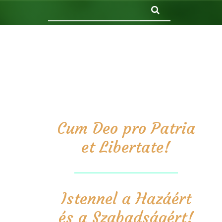
Keresés
Cum Deo pro Patria
et Libertate!
Istennel a Hazáért
és a Szabadságért!