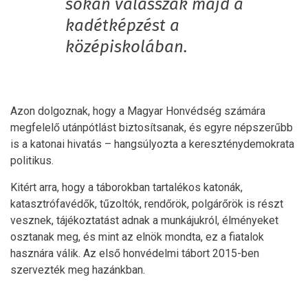
sokan válasszák majd a
kadétképzést a
középiskolában.
Azon dolgoznak, hogy a Magyar Honvédség számára
megfelelő utánpótlást biztosítsanak, és egyre népszerűbb
is a katonai hivatás – hangsúlyozta a kereszténydemokrata
politikus.
Kitért arra, hogy a táborokban tartalékos katonák,
katasztrófavédők, tűzoltók, rendőrök, polgárőrök is részt
vesznek, tájékoztatást adnak a munkájukról, élményeket
osztanak meg, és mint az elnök mondta, ez a fiatalok
hasznára válik. Az első honvédelmi tábort 2015-ben
szervezték meg hazánkban.