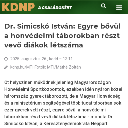
KDNP
Ugrás
Keresés
A családokért.
a
tartalomra
Dr. Simicskó István: Egyre bővül
a honvédelmi táborokban részt
vevő diákok létszáma
2025. augusztus 26., kedd – 13:11
kdnp.hu/MTI Fotók: MTI/Máthé Zoltán
Öt helyszínen működnek jelenleg Magyarországon
Honvédelmi Sportközpontok, ezekben idén nyáron közel
háromszáz gyerek táborozott, de a Magyar Honvédség
és a minisztérium segítségével több tucat táborban sok
ezer gyerek vett részt, egyre bővül a honvédelmi
táborokban részt vevő diákok létszáma - mondta Dr.
Simicskó István, a Kereszténydemokrata Néppárt