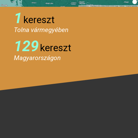
1
kereszt
Tolna vármegyében
129
kereszt
Magyarországon