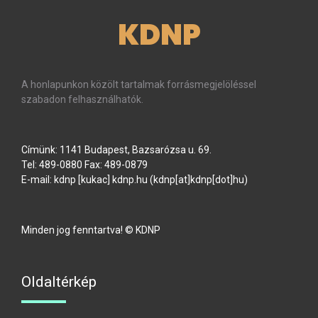
KDNP
A honlapunkon közölt tartalmak forrásmegjelöléssel
szabadon felhasználhatók.
Címünk: 1141 Budapest, Bazsarózsa u. 69.
Tel: 489-0880 Fax: 489-0879
E-mail:
kdnp
[kukac]
kdnp
.
hu
(kdnp[at]kdnp[dot]hu)
Minden jog fenntartva! © KDNP
Oldaltérkép