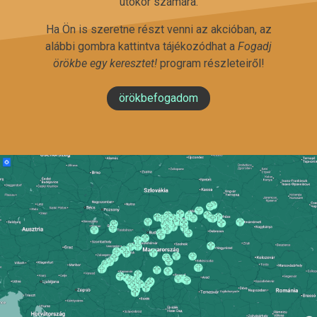
utókor számára.
Ha Ön is szeretne részt venni az akcióban, az
alábbi gombra kattintva tájékozódhat a
Fogadj
örökbe egy keresztet!
program részleteiről!
örökbefogadom