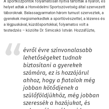
A sportközpontok folyamatosan nyitva tartottak a nyáron, és
helyet adtak a Honvédelmi Sportszövetség által szervezett
táboroknak. Balassagyarmaton három turnust szerveztek, a
gyerekek megismerkedtek a sportlövészettel, a lézeres és
a légpuskával, küzdősportokkal, folyamatos volt a
testedzés – közölte Dr. Simicskó István. Hozzáfűzte,
évről évre színvonalasabb
lehetőségeket tudnak
biztosítani a gyerekek
számára, ez is hozzájárul
ahhoz, hogy a fiatalok még
jobban kötődjenek a
szülőföldjükhöz, még jobban
szeressék a hazájukat, és