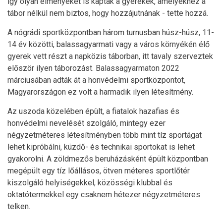
így olyan élményeket is kaptak a gyerekek, amelyekhez a
tábor nélkül nem biztos, hogy hozzájutnának - tette hozzá.
A nógrádi sportközpontban három turnusban húsz-húsz, 11-
14 év közötti, balassagyarmati vagy a város környékén élő
gyerek vett részt a napközis táborban, itt tavaly szerveztek
először ilyen táborozást. Balassagyarmaton 2022
márciusában adták át a honvédelmi sportközpontot,
Magyarországon ez volt a harmadik ilyen létesítmény.
Az uszoda közelében épült, a fiatalok hazafias és
honvédelmi nevelését szolgáló, mintegy ezer
négyzetméteres létesítményben több mint tíz sportágat
lehet kipróbálni, küzdő- és technikai sportokat is lehet
gyakorolni. A zöldmezős beruházásként épült központban
megépült egy tíz lőállásos, ötven méteres sportlőtér
kiszolgáló helyiségekkel, közösségi klubbal és
oktatótermekkel egy csaknem hétezer négyzetméteres
telken.