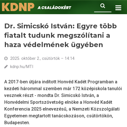
KDNP
Ugrás
Keresés
A családokért.
a
tartalomra
Dr. Simicskó István: Egyre több
fiatalt tudunk megszólítani a
haza védelmének ügyében
2025. október 2., csütörtök – 14:14
kdnp.hu/MTI
A 2017-ben útjára indított Honvéd Kadét Programban a
kezdeti hárommal szemben már 172 középiskola tanulói
vesznek részt - mondta Dr. Simicskó István, a
Honvédelmi Sportszövetség elnöke a Honvéd Kadét
Konferencia 2025 elnevezésű, a Nemzeti Közszolgálati
Egyetemen megtartott tanácskozáson, csütörtökön,
Budapesten.