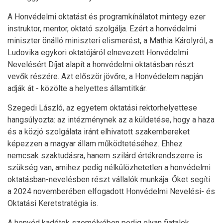
A Honvédelmi oktatást és programkínálatot mintegy ezer
instruktor, mentor, oktató szolgálja. Ezért a honvédelmi
miniszter önálló miniszteri elismerést, a Mathia Károlyról, a
Ludovika egykori oktatójáról elnevezett Honvédelmi
Nevelésért Díjat alapít a honvédelmi oktatásban részt
vevők részére. Azt először jövőre, a Honvédelem napján
adják át - közölte a helyettes államtitkár.
Szegedi László, az egyetem oktatási rektorhelyettese
hangsúlyozta: az intézménynek az a küldetése, hogy a haza
és a közjó szolgálata iránt elhivatott szakembereket
képezzen a magyar állam működtetéséhez. Ehhez
nemcsak szaktudásra, hanem szilárd értékrendszerre is
szükség van, amihez pedig nélkülözhetetlen a honvédelmi
oktatásban-nevelésben részt vállalók munkája. Őket segíti
a 2024 novemberében elfogadott Honvédelmi Nevelési- és
Oktatási Keretstratégia is.
A honvéd kadétok személyében pedig olyan fiatalok