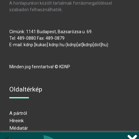
A honlapunkon közölt tartalmak forrásmegjelöléssel
szabadon felhasználhatók.
Címünk: 1141 Budapest, Bazsarózsa u. 69.
Tel: 489-0880 Fax: 489-0879
E-mail:
kdnp
[kukac]
kdnp
.
hu
(kdnp[at]kdnp[dot]hu)
Minden jog fenntartva! © KDNP
Oldaltérkép
A pártról
Híreink
Médiatár
Impresszum