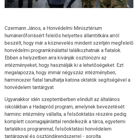
Czermann János, a Honvédelmi Minisztérium
humánerőforrásért felelős helyettes államtitkára arról
beszélt, hogy már a köznevelés mindent szintjén megfelelő
honvédelmi programkínálattal találkozhatnak a fiatalok.
Ebben a helyzetben arra kívánják ösztönözni az
intézményeket, hogy használják ki a lehetőségeket. Ezt
megalapozza, hogy immár négyszáz intézményben,
harmincezer fiatal tanulhatja katona oktatók segítségével a
honvédelem tantárgyat.
Ugyanakkor idén szeptemberben elindult az általános
iskolákban a Hadapród program, amelynek bevezetését
harminc intézmény vállalta, a felsőoktatás részére pedig
komplett csomagajánlattal rendelkezik a tárca, egyetemi
tartalékos programmal, felsőoktatási honvédelem
tantárggyal és ösztöndíjrendszerrel - sorolta.