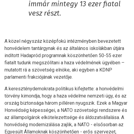
immár mintegy 13 ezer fiatal
vesz részt.
A közel négyszáz középfokú intézményben bevezetett
honvédelem tantárgynak és az általános iskolákban útjára
indított Hadapród programnak köszönhetően 50-55 ezer
fiatalt tudunk megszólítani a haza védelmének ügyében –
mutatott rá a szövetség elnöke, aki egyben a KDNP
parlamenti frakciójának vezetője.
A kereszténydemokrata politikus kifejtette: a honvédelmi
törvény kimondja, hogy a haza védelme nemzeti ügy, és az
ország biztonsága három pilléren nyugszik. Ezek a Magyar
Honvédség képességei, a NATO szövetségi rendszere és
az állampolgárok elkötelezettsége és áldozatvállalása. A
honvédség modernizálása zajlik, a NATO - elsősorban az
Egyesült Államoknak köszönhetően - erős szervezet,