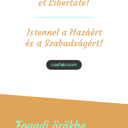
et Libertate!
Istennel a Hazáért
és a Szabadságért!
csatlakozom
Fogadj örökbe