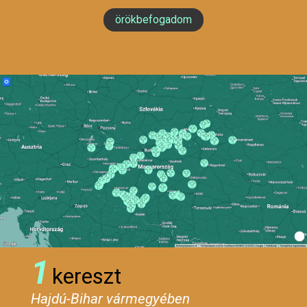
örökbefogadom
1
kereszt
Hajdú-Bihar vármegyében