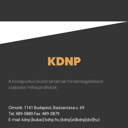
KDNP
A honlapunkon közölt tartalmak forrásmegjelöléssel
szabadon felhasználhatók.
Címünk: 1141 Budapest, Bazsarózsa u. 69.
Tel: 489-0880 Fax: 489-0879
E-mail:
kdnp
[kukac]
kdnp
.
hu
(kdnp[at]kdnp[dot]hu)