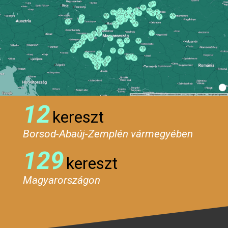
12
kereszt
Borsod-Abaúj-Zemplén vármegyében
129
kereszt
Magyarországon