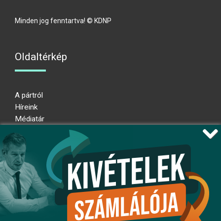
Minden jog fenntartva! © KDNP
Oldaltérkép
A pártról
Híreink
Médiatár
Impresszum
Adatkezelési nyilatkozat
Átláthatósági nyilatkozat
Ugrás az oldal tetejére
Kövessen minket!