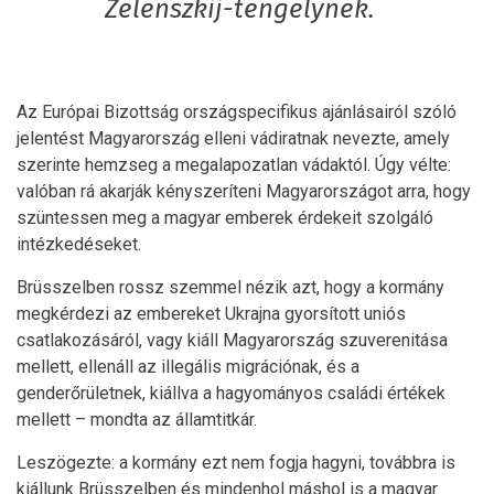
Zelenszkij-tengelynek.
Az Európai Bizottság országspecifikus ajánlásairól szóló
jelentést Magyarország elleni vádiratnak nevezte, amely
szerinte hemzseg a megalapozatlan vádaktól. Úgy vélte:
valóban rá akarják kényszeríteni Magyarországot arra, hogy
szüntessen meg a magyar emberek érdekeit szolgáló
intézkedéseket.
Brüsszelben rossz szemmel nézik azt, hogy a kormány
megkérdezi az embereket Ukrajna gyorsított uniós
csatlakozásáról, vagy kiáll Magyarország szuverenitása
mellett, ellenáll az illegális migrációnak, és a
genderőrületnek, kiállva a hagyományos családi értékek
mellett – mondta az államtitkár.
Leszögezte: a kormány ezt nem fogja hagyni, továbbra is
kiállunk Brüsszelben és mindenhol máshol is a magyar