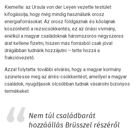
Kiemelte: az Ursula von der Leyen vezette testület
kifogásolja, hogy még mindig használunk orosz
energiaforrásokat. Az orosz földgáznak és kőolajnak
köszönhető a rezsicsökkentés, ez az óriási vívmány,
enélkül a magyar családoknak háromszoros-négyszeres
árat kellene fizetni, hiszen más forrásból csak jóval
drágábban tudnánk hozzájutni – tette hozzá a
frakcióvezető.
Azzal folytatta: további elvárás, hogy a magyar kormány
szünetesse meg az árrés-csökkentést, amellyel a magyar
családok, nyugdíjasok olcsóbban tudnak vásárolni bizonyos
termékeket.
Nem túl családbarát
hozzáállás Brüsszel részéről