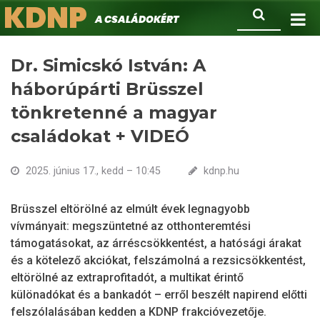
KDNP
Ugrás
Keresés
A családokért.
a
tartalomra
Dr. Simicskó István: A
háborúpárti Brüsszel
tönkretenné a magyar
családokat + VIDEÓ
2025. június 17., kedd – 10:45
kdnp.hu
Brüsszel eltörölné az elmúlt évek legnagyobb
vívmányait: megszüntetné az otthonteremtési
támogatásokat, az árréscsökkentést, a hatósági árakat
és a kötelező akciókat, felszámolná a rezsicsökkentést,
eltörölné az extraprofitadót, a multikat érintő
különadókat és a bankadót – erről beszélt napirend előtti
felszólalásában kedden a KDNP frakcióvezetője.