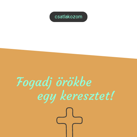
csatlakozom
Fogadj örökbe
egy keresztet!