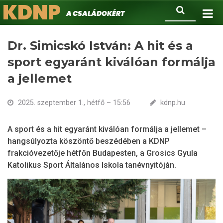
KDNP
Ugrás
Keresés
A családokért.
a
tartalomra
Dr. Simicskó István: A hit és a
sport egyaránt kiválóan formálja
a jellemet
2025. szeptember 1., hétfő – 15:56
kdnp.hu
A sport és a hit egyaránt kiválóan formálja a jellemet –
hangsúlyozta köszöntő beszédében a KDNP
frakcióvezetője hétfőn Budapesten, a Grosics Gyula
Katolikus Sport Általános Iskola tanévnyitóján.