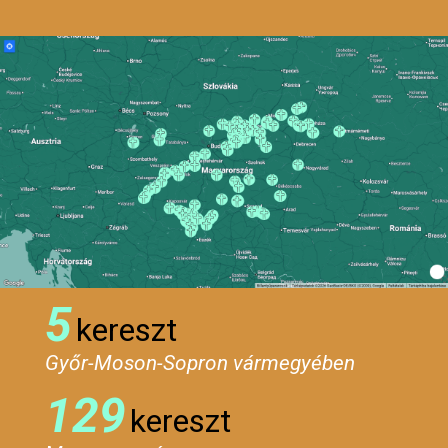
5
kereszt
Győr-Moson-Sopron vármegyében
129
kereszt