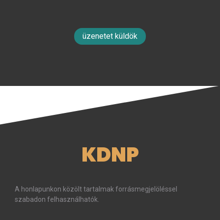
üzenetet küldök
KDNP
A honlapunkon közölt tartalmak forrásmegjelöléssel
szabadon felhasználhatók.