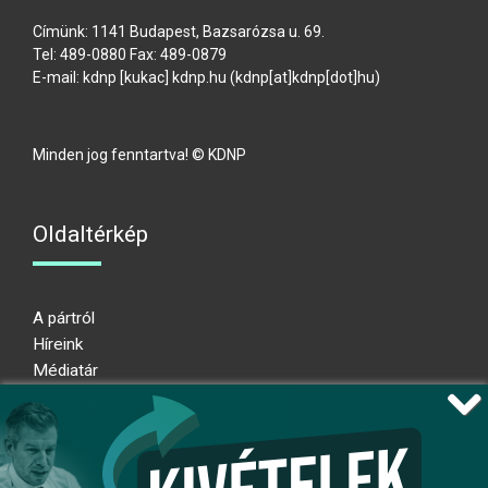
Címünk: 1141 Budapest, Bazsarózsa u. 69.
Tel: 489-0880 Fax: 489-0879
E-mail:
kdnp
[kukac]
kdnp
.
hu
(kdnp[at]kdnp[dot]hu)
Minden jog fenntartva! © KDNP
Oldaltérkép
A pártról
Híreink
Médiatár
Impresszum
Adatkezelési nyilatkozat
Átláthatósági nyilatkozat
Ugrás az oldal tetejére