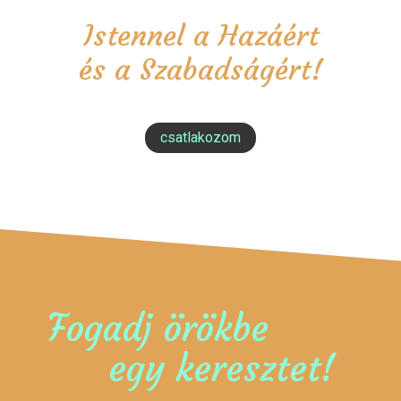
Istennel a Hazáért
és a Szabadságért!
csatlakozom
Fogadj örökbe
egy keresztet!