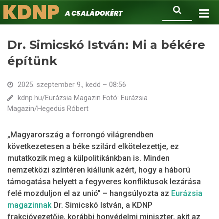
KDNP
Ugrás
Keresés
A családokért.
a
tartalomra
Dr. Simicskó István: Mi a békére
építünk
2025. szeptember 9., kedd – 08:56
kdnp.hu/Eurázsia Magazin Fotó: Eurázsia
Magazin/Hegedüs Róbert
„Magyarország a forrongó világrendben
következetesen a béke szilárd elkötelezettje, ez
mutatkozik meg a külpolitikánkban is. Minden
nemzetközi színtéren kiállunk azért, hogy a háború
támogatása helyett a fegyveres konfliktusok lezárása
felé mozduljon el az unió” – hangsúlyozta az
Eurázsia
magazinnak
Dr. Simicskó István, a KDNP
frakcióvezetője, korábbi honvédelmi miniszter, akit az