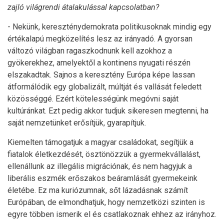
zajló világrendi átalakulással kapcsolatban?
- Nekünk, kereszténydemokrata politikusoknak mindig egy
értékalapú megközelítés lesz az irányadó. A gyorsan
változó világban ragaszkodnunk kell azokhoz a
gyökerekhez, amelyektől a kontinens nyugati részén
elszakadtak. Sajnos a keresztény Európa képe lassan
átformálódik egy globalizált, múltját és vallását feledett
közösséggé. Ezért kötelességünk megóvni saját
kultúránkat. Ezt pedig akkor tudjuk sikeresen megtenni, ha
saját nemzetünket erősítjük, gyarapítjuk.
Kiemelten támogatjuk a magyar családokat, segítjük a
fiatalok életkezdését, ösztönözzük a gyermekvállalást,
ellenállunk az illegális migrációnak, és nem hagyjuk a
liberális eszmék erőszakos beáramlását gyermekeink
életébe. Ez ma kuriózumnak, sőt lázadásnak számít
Európában, de elmondhatjuk, hogy nemzetközi szinten is
egyre többen ismerik el és csatlakoznak ehhez az irányhoz.