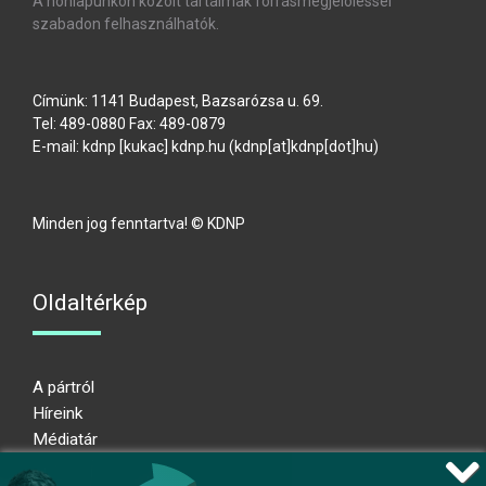
A honlapunkon közölt tartalmak forrásmegjelöléssel
szabadon felhasználhatók.
Címünk: 1141 Budapest, Bazsarózsa u. 69.
Tel: 489-0880 Fax: 489-0879
E-mail:
kdnp
[kukac]
kdnp
.
hu
(kdnp[at]kdnp[dot]hu)
Minden jog fenntartva! © KDNP
Oldaltérkép
A pártról
Híreink
Médiatár
Impresszum