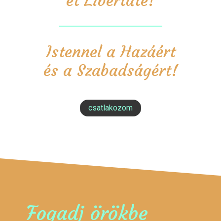
et Libertate!
Istennel a Hazáért
és a Szabadságért!
csatlakozom
Fogadj örökbe