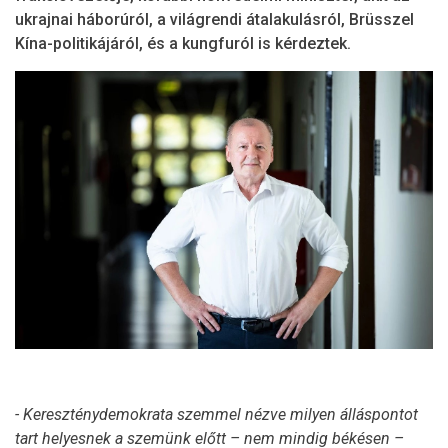
ukrajnai háborúról, a világrendi átalakulásról, Brüsszel
Kína-politikájáról, és a kungfuról is kérdeztek.
- Kereszténydemokrata szemmel nézve milyen álláspontot
tart helyesnek a szemünk előtt – nem mindig békésen –