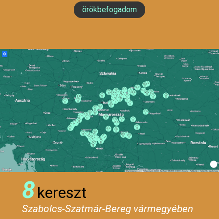
örökbefogadom
8
kereszt
Szabolcs-Szatmár-Bereg vármegyében