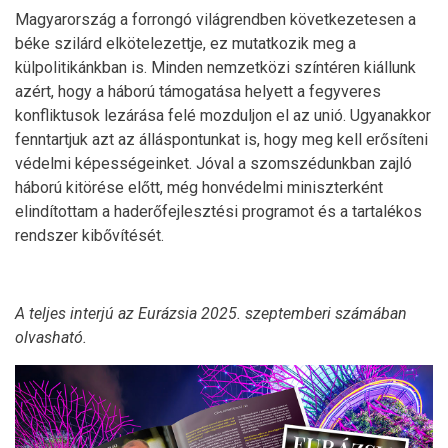
Magyarország a forrongó világrendben következetesen a
béke szilárd elkötelezettje, ez mutatkozik meg a
külpolitikánkban is. Minden nemzetközi színtéren kiállunk
azért, hogy a háború támogatása helyett a fegyveres
konfliktusok lezárása felé mozduljon el az unió. Ugyanakkor
fenntartjuk azt az álláspontunkat is, hogy meg kell erősíteni
védelmi képességeinket. Jóval a szomszédunkban zajló
háború kitörése előtt, még honvédelmi miniszterként
elindítottam a haderőfejlesztési programot és a tartalékos
rendszer kibővítését.
A teljes interjú az Eurázsia 2025. szeptemberi számában
olvasható.