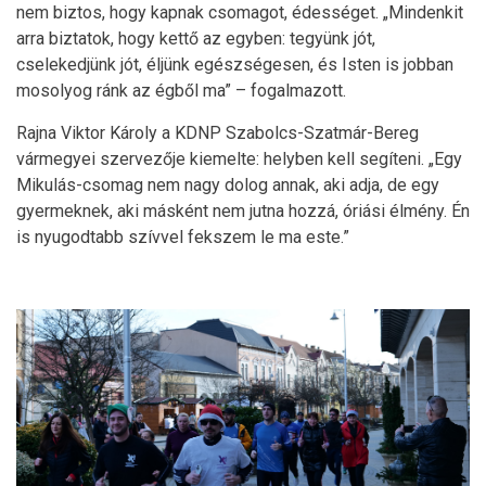
nem biztos, hogy kapnak csomagot, édességet. „Mindenkit
arra biztatok, hogy kettő az egyben: tegyünk jót,
cselekedjünk jót, éljünk egészségesen, és Isten is jobban
mosolyog ránk az égből ma” – fogalmazott.
Rajna Viktor Károly a KDNP Szabolcs-Szatmár-Bereg
vármegyei szervezője kiemelte: helyben kell segíteni. „Egy
Mikulás-csomag nem nagy dolog annak, aki adja, de egy
gyermeknek, aki másként nem jutna hozzá, óriási élmény. Én
is nyugodtabb szívvel fekszem le ma este.”