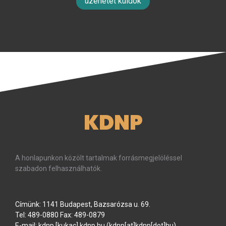
üzenetet küldök
KDNP
A honlapunkon közölt tartalmak forrásmegjelöléssel
szabadon felhasználhatók.
Címünk: 1141 Budapest, Bazsarózsa u. 69.
Tel: 489-0880 Fax: 489-0879
E-mail:
kdnp
[kukac]
kdnp
.
hu
(kdnp[at]kdnp[dot]hu)