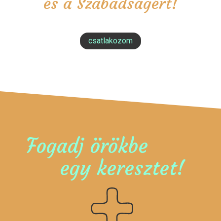
és a Szabadságért!
csatlakozom
Fogadj örökbe
egy keresztet!