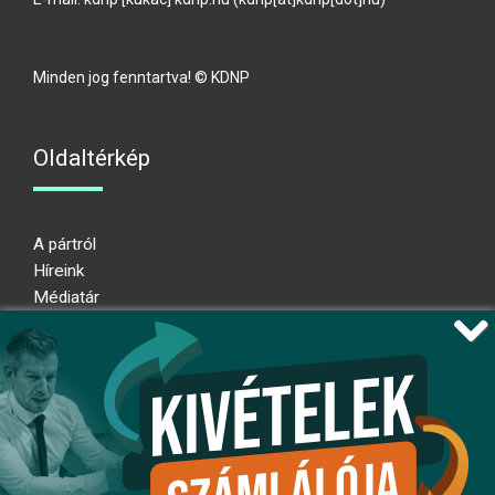
Minden jog fenntartva! © KDNP
Oldaltérkép
A pártról
Híreink
Médiatár
Impresszum
Adatkezelési nyilatkozat
Átláthatósági nyilatkozat
Ugrás az oldal tetejére
Kövessen minket!