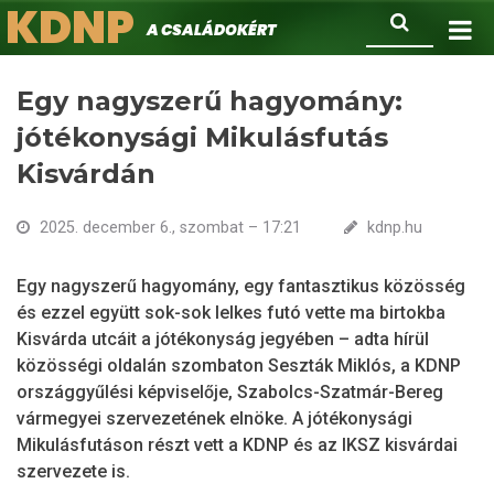
KDNP
Ugrás
Keresés
A családokért.
a
tartalomra
Egy nagyszerű hagyomány:
jótékonysági Mikulásfutás
Kisvárdán
2025. december 6., szombat – 17:21
kdnp.hu
Egy nagyszerű hagyomány, egy fantasztikus közösség
és ezzel együtt sok-sok lelkes futó vette ma birtokba
Kisvárda utcáit a jótékonyság jegyében – adta hírül
közösségi oldalán szombaton Seszták Miklós, a KDNP
országgyűlési képviselője, Szabolcs-Szatmár-Bereg
vármegyei szervezetének elnöke. A jótékonysági
Mikulásfutáson részt vett a KDNP és az IKSZ kisvárdai
szervezete is.