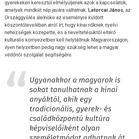
gyerekeken keresztül elmélyüljenek azok a kapcsolatok,
amelyek mindkét nép javára válhatnak.
Latorcai János
, az
Országgyűlés alelnöke az eseményre küldött
köszöntőlevelében arról írt, hogy kínai nőknek nyelvi
nehézségek közepette, és a neveltetésüktől eltérő
kulturális környezetben kell helytállniuk Magyarországon,
ilyen helyzetben pedig nagy szükség lehet a magyar
védőnői szolgálat segítségére.
Ugyanakkor a magyarok is
sokat tanulhatnak a kínai
anyáktól, akik egy
tradicionális, gyerek- és
családközpontú kultúra
képviselőiként olyan
személetmódot adhatnak át,