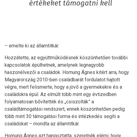
értékeket támogatni kell
– emelte ki az államtitkár.
Hozzátette, az együttműködésnek köszönhetően további
kapcsolatok épülhetnek, amelynek legnagyobb
haszonélvezői a családok. Hornung Ágnes kitért arra, hogy
Magyarország 2010-ben családbarát fordulatot hajtott
végre, mert felismerte, hogy a jövő a gyermekekre és a
családokra épül. Az elmúlt több mint egy évtizedben
folyamatosan bővítették és „csiszolták” a
családtámogatási rendszert, ennek köszönhetően pedig
több mint 30 támogatási forma és intézkedés segíti a
családokat – mondta az államtitkár.
Hornung Ágnes azt hangoztatta, szeretnék elérni, hogy