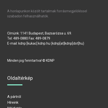
A honlapunkon közölt tartalmak forrásmegjelöléssel
szabadon felhasználhatók.
Címünk: 1141 Budapest, Bazsarózsa u. 69.
Tel: 489-0880 Fax: 489-0879
E-mail:
kdnp
[kukac]
kdnp
.
hu
(kdnp[at]kdnp[dot]hu)
Minden jog fenntartva! © KDNP
Oldaltérkép
A pártról
Híreink