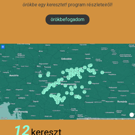
örökbe egy keresztet!
program részleteiről!
örökbefogadom
12
kereszt