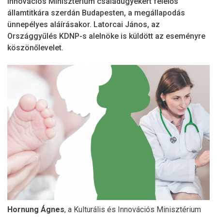
Innovációs Minisztérium családügyekért felelős
államtitkára szerdán Budapesten, a megállapodás
ünnepélyes aláírásakor. Latorcai János, az
Országgyűlés KDNP-s alelnöke is küldött az eseményre
köszönőlevelet.
Hornung Ágnes
, a Kulturális és Innovációs Minisztérium