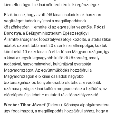
kiemelten figyel a kínai nők testi és lelki egészségre.
Bízik benne, hogy az itt élő kínai családoknak hasznos
segítséget tudnak nyújtani a megállapodásnak
köszönhetően – emelte ki az egyesület vezetője.
Póczi
Dorottya
, a Belügyminisztérium Egészségügyi
Államtitkárságának főosztályvezetője közölte, a statisztikai
adatok szerint több mint 20 ezer kínai állampolgár, köztük
körülbelül 10 ezer kínai nő él tartósan Magyarországon, így
a kínai az egyik legnagyobb külföldi közösség, amely
tudásával, hagyományaival, kultúrájával gyarapítja
Magyarországot. Az együttműködés hozzájárul a
Magyarországon élő kínai családok nagyobb
biztonságához és kényelmesebb életéhez, a védőnők
számára pedig a kínai kultúra megismerése a fejlődés, az
előrelépés útja lehet – mutatott rá a főosztályvezető.
Weeber Tibor József
(Fidesz), Kőbánya alpolgármestere
úgy fogalmazott, a megállapodás hozzájárul ahhoz, hogy a