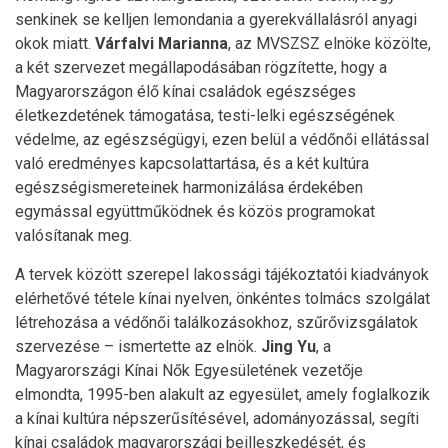
senkinek se kelljen lemondania a gyerekvállalásról anyagi
okok miatt.
Várfalvi Marianna
, az MVSZSZ elnöke közölte,
a két szervezet megállapodásában rögzítette, hogy a
Magyarországon élő kínai családok egészséges
életkezdetének támogatása, testi-lelki egészségének
védelme, az egészségügyi, ezen belül a védőnői ellátással
való eredményes kapcsolattartása, és a két kultúra
egészségismereteinek harmonizálása érdekében
egymással együttműködnek és közös programokat
valósítanak meg.
A tervek között szerepel lakossági tájékoztatói kiadványok
elérhetővé tétele kínai nyelven, önkéntes tolmács szolgálat
létrehozása a védőnői találkozásokhoz, szűrővizsgálatok
szervezése – ismertette az elnök.
Jing Yu
, a
Magyarországi Kínai Nők Egyesületének vezetője
elmondta, 1995-ben alakult az egyesület, amely foglalkozik
a kínai kultúra népszerűsítésével, adományozással, segíti
kínai családok magyarországi beilleszkedését, és