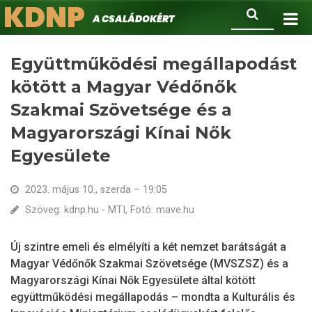
KDNP
Ugrás
Keresés
A családokért.
a
tartalomra
Együttműködési megállapodást
kötött a Magyar Védőnők
Szakmai Szövetsége és a
Magyarországi Kínai Nők
Egyesülete
2023. május 10., szerda – 19:05
Szöveg: kdnp.hu - MTI, Fotó: mave.hu
Új szintre emeli és elmélyíti a két nemzet barátságát a
Magyar Védőnők Szakmai Szövetsége (MVSZSZ) és a
Magyarországi Kínai Nők Egyesülete által kötött
együttműködési megállapodás – mondta a Kulturális és