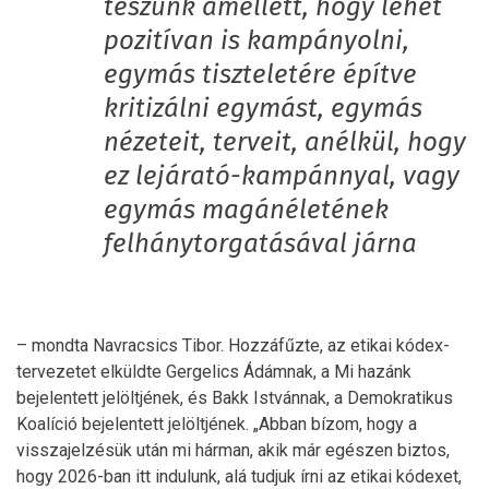
teszünk amellett, hogy lehet
pozitívan is kampányolni,
egymás tiszteletére építve
kritizálni egymást, egymás
nézeteit, terveit, anélkül, hogy
ez lejárató-kampánnyal, vagy
egymás magánéletének
felhánytorgatásával járna
– mondta Navracsics Tibor. Hozzáfűzte, az etikai kódex-
tervezetet elküldte Gergelics Ádámnak, a Mi hazánk
bejelentett jelöltjének, és Bakk Istvánnak, a Demokratikus
Koalíció bejelentett jelöltjének. „Abban bízom, hogy a
visszajelzésük után mi hárman, akik már egészen biztos,
hogy 2026-ban itt indulunk, alá tudjuk írni az etikai kódexet,