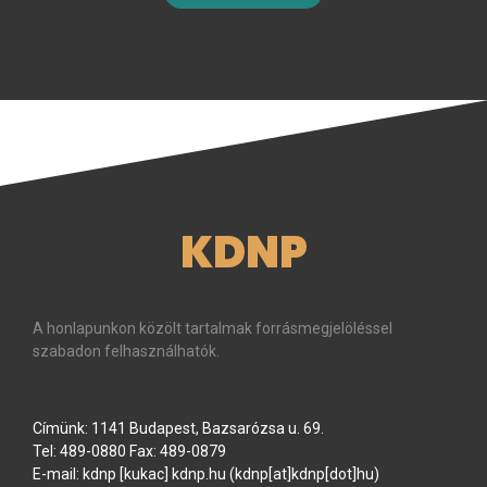
KDNP
A honlapunkon közölt tartalmak forrásmegjelöléssel
szabadon felhasználhatók.
Címünk: 1141 Budapest, Bazsarózsa u. 69.
Tel: 489-0880 Fax: 489-0879
E-mail:
kdnp
[kukac]
kdnp
.
hu
(kdnp[at]kdnp[dot]hu)