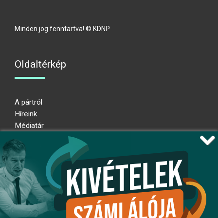
Minden jog fenntartva! © KDNP
Oldaltérkép
A pártról
Híreink
Médiatár
Impresszum
Adatkezelési nyilatkozat
Átláthatósági nyilatkozat
Ugrás az oldal tetejére
Kövessen minket!