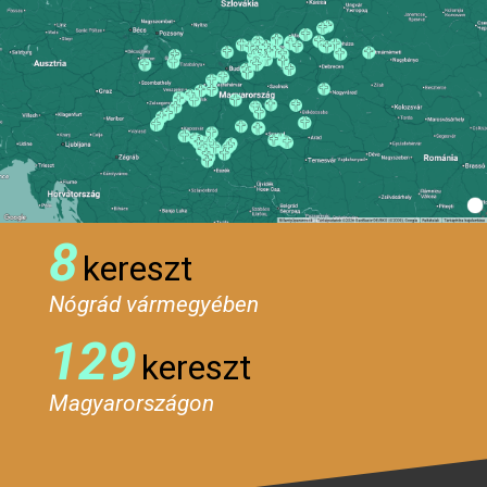
8
kereszt
Nógrád vármegyében
129
kereszt
Magyarországon