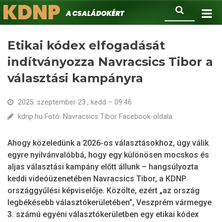
KDNP
Ugrás
Keresés
A családokért.
a
tartalomra
Etikai kódex elfogadását
indítványozza Navracsics Tibor a
választási kampányra
2025. szeptember 23., kedd – 09:46
kdnp.hu Fotó: Navracsics Tibor Facebook-oldala
Ahogy közeledünk a 2026-os választásokhoz, úgy válik
egyre nyilvánvalóbbá, hogy egy különösen mocskos és
aljas választási kampány előtt állunk – hangsúlyozta
keddi videóüzenetében Navracsics Tibor, a KDNP
országgyűlési képviselője. Közölte, ezért „az ország
legbékésebb választókerületében”, Veszprém vármegye
3. számú egyéni választókerületben egy etikai kódex