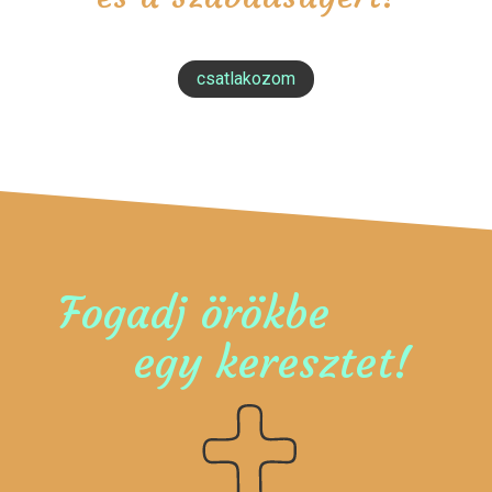
csatlakozom
Fogadj örökbe
egy keresztet!