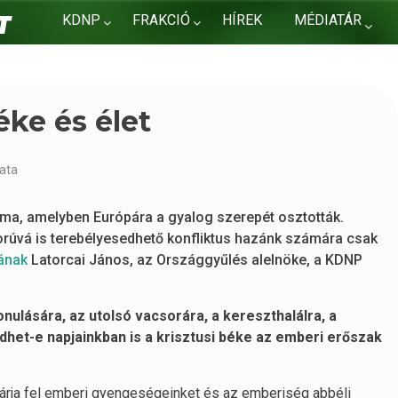
KDNP
FRAKCIÓ
HÍREK
MÉDIATÁR
KAPCSOLAT
éke és élet
ata
zma, amelyben Európára a gyalog szerepét osztották.
borúvá is terebélyesedhető konfliktus hazánk számára csak
ának
Latorcai János, az Országgyűlés alelnöke, a KDNP
nulására, az utolsó vacsorára, a kereszthalálra, a
et-e napjainkban is a krisztusi béke az emberi erőszak
 tárja fel emberi gyengeségeinket és az emberiség abbéli