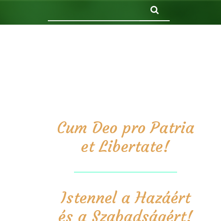
Keresés
Cum Deo pro Patria
et Libertate!
Istennel a Hazáért
és a Szabadságért!