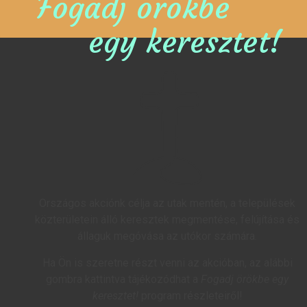
Fogadj örökbe
egy keresztet!
Országos akciónk célja az utak mentén, a települések
közterületein álló keresztek megmentése, felújítása és
állaguk megóvása az utókor számára.
Ha Ön is szeretne részt venni az akcióban, az alábbi
gombra kattintva tájékozódhat a
Fogadj örökbe egy
keresztet!
program részleteiről!