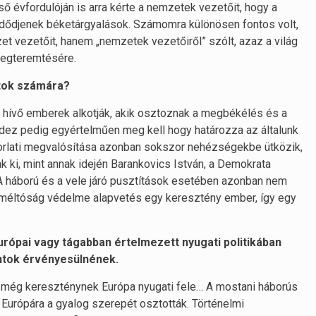
ső évfordulóján is arra kérte a nemzetek vezetőit, hogy a
zdődjenek béketárgyalások. Számomra különösen fontos volt,
 vezetőit, hanem „nemzetek vezetőiről” szólt, azaz a világ
 megteremtésére.
tok számára?
hívő emberek alkotják, akik osztoznak a megbékélés és a
ez pedig egyértelműen meg kell hogy határozza az általunk
korlati megvalósítása azonban sokszor nehézségekbe ütközik,
k ki, mint annak idején Barankovics István, a Demokrata
 háború és a vele járó pusztítások esetében azonban nem
s méltóság védelme alapvetés egy keresztény ember, így egy
rópai vagy tágabban értelmezett nyugati politikában
ntok érvényesülnének.
ő még kereszténynek Európa nyugati fele… A mostani háborús
 Európára a gyalog szerepét osztották. Történelmi