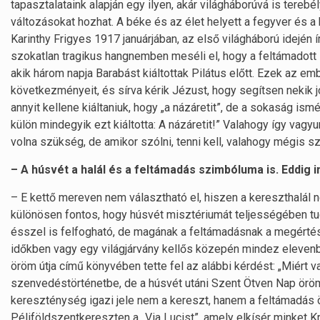
tapasztalataink alapján egy ilyen, akár világháborúvá is ter
változásokat hozhat. A béke és az élet helyett a fegyver és a
Karinthy Frigyes 1917 januárjában, az első világháború idején í
szokatlan tragikus hangnemben meséli el, hogy a feltámadott 
akik három napja Barabást kiáltottak Pilátus előtt. Ezek az 
következményeit, és sírva kérik Jézust, hogy segítsen nekik jó
annyit kellene kiáltaniuk, hogy „a názáretit”, de a sokaság is
külön mindegyik ezt kiáltotta: A názáretit!” Valahogy így vag
volna szükség, de amikor szólni, tenni kell, valahogy mégis szi
– A húsvét a halál és a feltámadás szimbóluma is. Eddig 
– E kettő mereven nem választható el, hiszen a kereszthalál 
különösen fontos, hogy húsvét misztériumát teljességében tu
ésszel is felfogható, de magának a feltámadásnak a megértés
időkben vagy egy világjárvány kellős közepén mindez eleven
öröm útja című könyvében tette fel az alábbi kérdést: „Miért 
szenvedéstörténetbe, de a húsvét utáni Szent Ötven Nap ör
kereszténység igazi jele nem a kereszt, hanem a feltámadás ö
Péliföldszentkereszten a „Via Lucist”, amely elkísér minket 