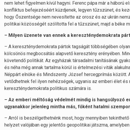
nem lehet figyelmen kívül hagyni. Ferenc pápa már a háború el
konfliktus befejezéséért küzdjenek, legyen tűzszünet, és ke
hogy Őszentsége nem nevesítette az orosz és az ukrán nemzet
politikai közösségét szólította fel a tűzszünet, majd a béke
– Milyen üzenete van ennek a kereszténydemokrata pár
– A kereszténydemokrata pártok tagságát többségében olyan 
kölcsönös megbocsátás alapvető keresztény erényében. Mind
követendő politikát. Az egyházak társadalmi tanításának gya
és néha még annak tartalma körül is értelmezési viták alakulna
Néppárt elnöke és Mindszenty József hercegprímás között. A
vetődhetnek fel ilyen nehézségek, ugyanis az emberi élet é
kereszténydemokrata politikus számára is.
– Az emberi méltóság védelmét mindig is hangsúlyozó eu
ugyanakkor jelenleg mintha más, főként hatalmi szempo
– Arról is beszélgethetnénk most, hogy mennyiben tekinthet
helyzet valójában egy jelentős geopolitikai játszma, amelyben