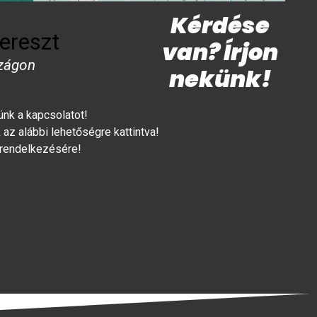
Kérdése
ereszt
van? Írjon
zágon
nekünk!
lünk a kapcsolatot!
az alábbi lehetőségre kattintva!
 rendelkezésére!