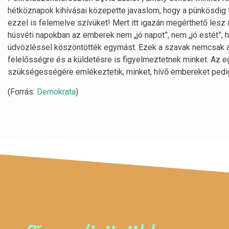
hétköznapok kihívásai közepette javaslom, hogy a pünkösdig ta
ezzel is felemelve szívüket! Mert itt igazán megérthető lesz
húsvéti napokban az emberek nem „jó napot”, nem „jó estét”, 
üdvözléssel köszöntötték egymást. Ezek a szavak nemcsak 
felelősségre és a küldetésre is figyelmeztetnek minket. Az 
szükségességére emlékeztetik, minket, hívő embereket pedig 
(Forrás:
Demokrata
)