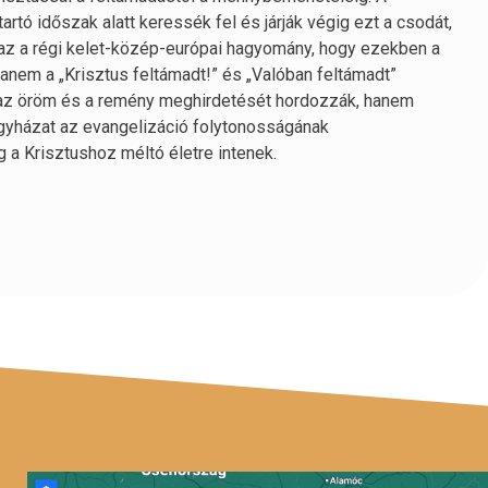
rtó időszak alatt keressék fel és járják végig ezt a csodát,
 az a régi kelet-közép-európai hagyomány, hogy ezekben a
hanem a „Krisztus feltámadt!” és „Valóban feltámadt”
az öröm és a remény meghirdetését hordozzák, hanem
egyházat az evangelizáció folytonosságának
a Krisztushoz méltó életre intenek.