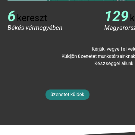
6
129
kereszt
k
Békés vármegyében
Magyarors
Kérjük, vegye fel ve
Küldjön üzenetet munkatársainknak 
Készséggel állunk
üzenetet küldök