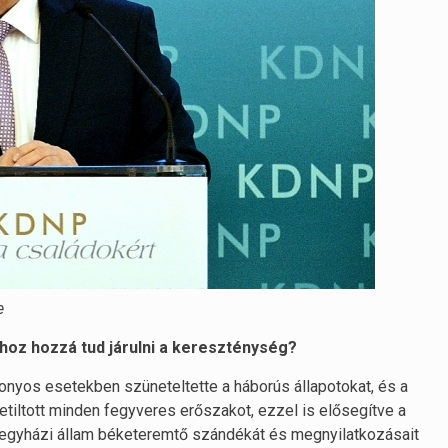
e
hoz hozzá tud járulni a kereszténység?
izonyos esetekben szüneteltette a háborús állapotokat, és a
etiltott minden fegyveres erőszakot, ezzel is elősegítve a
z egyházi állam béketeremtő szándékát és megnyilatkozásait