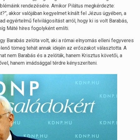
oblémáink rendezésére. Amikor Pilátus megkérdezte:
?”, akkor valójában kegyelmet kínált fel Jézus ügyében, a
egyértelmű felvilágosítást arról, hogy ki is volt Barabás,
íg Máté híres fogolyként említi.
y Barabás zelóta volt, aki a római elnyomás elleni fegyveres
elenő tömeg tehát annak idején az erőszakot választotta. A
mat nem Barabás és a zelóták, hanem Krisztus követői, a
vel, hanem imádsággal térdre kényszeríteni.