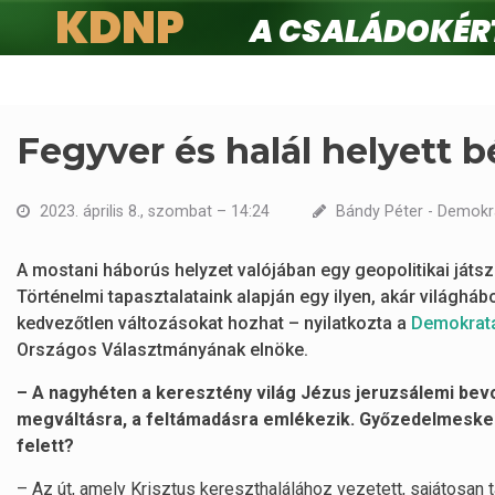
KDNP
A családokért.
Ugrás
a
tartalomra
Fegyver és halál helyett b
2023. április 8., szombat – 14:24
Bándy Péter - Demokr
A mostani háborús helyzet valójában egy geopolitikai játs
Történelmi tapasztalataink alapján egy ilyen, akár világhá
kedvezőtlen változásokat hozhat – nyilatkozta a
Demokrat
Országos Választmányának elnöke.
– A nagyhéten a keresztény világ Jézus jeruzsálemi bevo
megváltásra, a feltámadásra emlékezik. Győzedelmeskedh
felett?
– Az út, amely Krisztus kereszthalálához vezetett, sajátosan