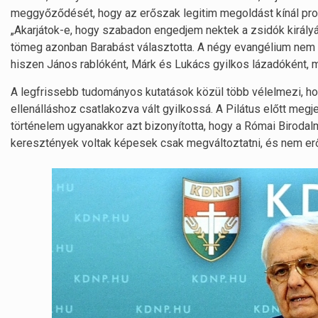
meggyőződését, hogy az erőszak legitim megoldást kínál pr
„Akarjátok-e, hogy szabadon engedjem nektek a zsidók királyát
tömeg azonban Barabást választotta. A négy evangélium nem ad 
hiszen János rablóként, Márk és Lukács gyilkos lázadóként, m
A legfrissebb tudományos kutatások közül több vélelmezi, hog
ellenálláshoz csatlakozva vált gyilkossá. A Pilátus előtt megj
történelem ugyanakkor azt bizonyította, hogy a Római Birodal
keresztények voltak képesek csak megváltoztatni, és nem erő