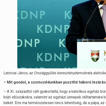
Latorcai János, az Országgyűlés kereszténydemokrata alelnök
– Mit gondol, a szomszédunkban pusztító háború lezárás
– A XI. századtól vált gyakorlattá, hogy a katolikus egyház b
böjti időszakokra, valamint az egyházi ünnepek időtartamára b
békét. Erre ma természetesen nincs lehetőség, de a pápa, a