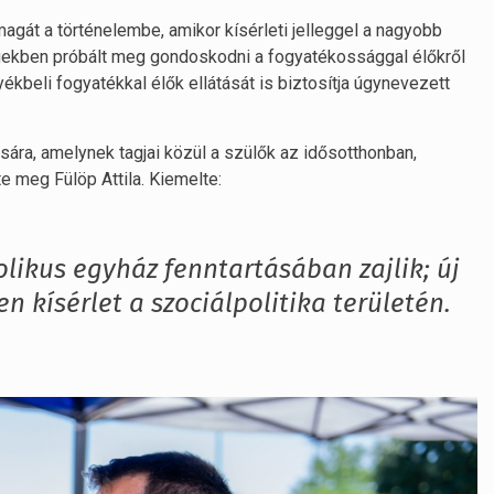
 magát a történelembe, amikor kísérleti jelleggel a nagyobb
gekben próbált meg gondoskodni a fogyatékossággal élőkről
yékbeli fogyatékkal élők ellátását is biztosítja úgynevezett
ására, amelynek tagjai közül a szülők az idősotthonban,
 meg Fülöp Attila. Kiemelte:
olikus egyház fenntartásában zajlik; új
en kísérlet a szociálpolitika területén.