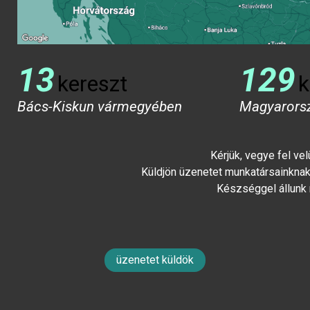
13
129
kereszt
k
Bács-Kiskun vármegyében
Magyarors
Kérjük, vegye fel ve
Küldjön üzenetet munkatársainknak 
Készséggel állunk
üzenetet küldök