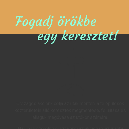
Fogadj örökbe
egy keresztet!
Országos akciónk célja az utak mentén, a települések
közterületein álló keresztek megmentése, felújítása és
állaguk megóvása az utókor számára.
Ha Ön is szeretne részt venni az akcióban, az alábbi