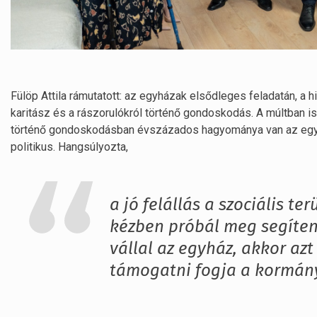
Fülöp Attila rámutatott: az egyházak elsődleges feladatán, a h
karitász és a rászorulókról történő gondoskodás. A múltban is
történő gondoskodásban évszázados hagyománya van az egy
politikus. Hangsúlyozta,
a jó felállás a szociális te
kézben próbál meg segíteni
vállal az egyház, akkor azt
támogatni fogja a kormán