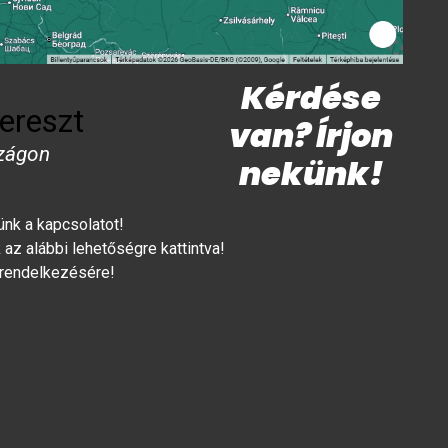
Kérdése
ereszt
van? Írjon
zágon
nekünk!
lünk a kapcsolatot!
az alábbi lehetőségre kattintva!
 rendelkezésére!