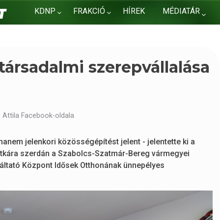
KDNP
FRAKCIÓ
HÍREK
MÉDIATÁR
KAPCSOLAT
társadalmi szerepvállalása
 Attila Facebook-oldala
nem jelenkori közösségépítést jelent - jelentette ki a
titkára szerdán a Szabolcs-Szatmár-Bereg vármegyei
gáltató Központ Idősek Otthonának ünnepélyes