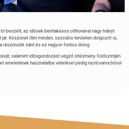
ól beszélt, az idősek bentlakásos otthonával nagy hiányt
ár. Köszönet illet minden, szociális területen dolgozót is,
a rászorulók iránt és ez nagyon fontos dolog.
ását, valamint idősgondozást végző intézmény földszintjén
et emeletének használatba vételével pedig nyolcvanra bővül