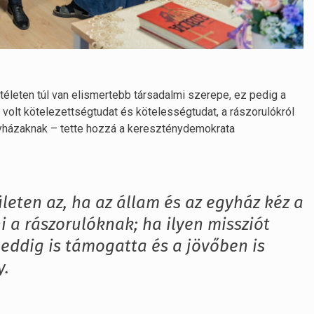
itéleten túl van elismertebb társadalmi szerepe, ez pedig a
 volt kötelezettségtudat és kötelességtudat, a rászorulókról
házaknak – tette hozzá a kereszténydemokrata
rületen az, ha az állam és az egyház kéz a
 a rászorulóknak; ha ilyen missziót
 eddig is támogatta és a jövőben is
y.