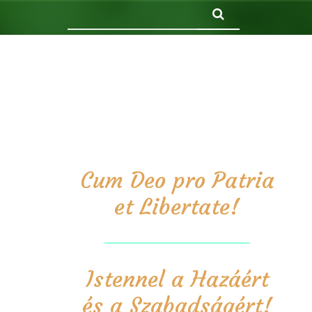
Keresés
Cum Deo pro Patria
et Libertate!
Istennel a Hazáért
és a Szabadságért!