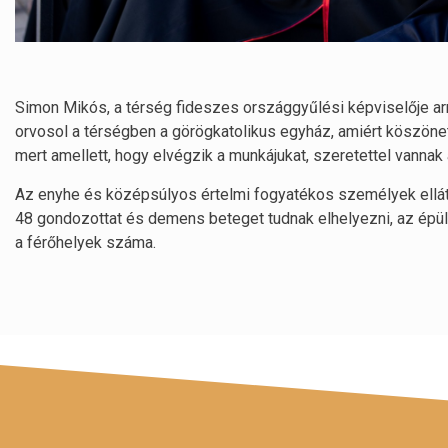
Simon Mikós, a térség fideszes országgyűlési képviselője arr
orvosol a térségben a görögkatolikus egyház, amiért köszönet j
mert amellett, hogy elvégzik a munkájukat, szeretettel vannak 
Az enyhe és középsúlyos értelmi fogyatékos személyek ellát
48 gondozottat és demens beteget tudnak elhelyezni, az épül
a férőhelyek száma.