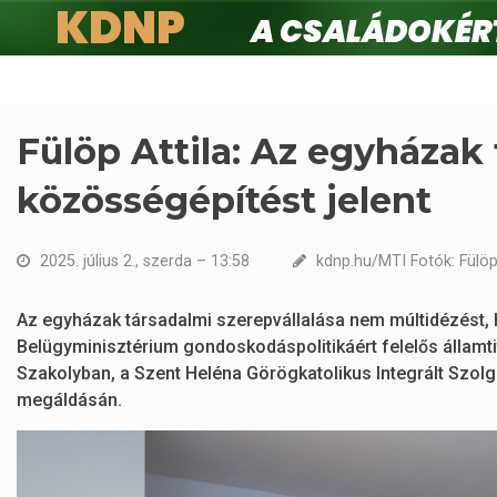
KDNP
A családokért.
Ugrás
a
tartalomra
Fülöp Attila: Az egyházak 
közösségépítést jelent
2025. július 2., szerda – 13:58
kdnp.hu/MTI Fotók: Fülöp
Az egyházak társadalmi szerepvállalása nem múltidézést, ha
Belügyminisztérium gondoskodáspolitikáért felelős állam
Szakolyban, a Szent Heléna Görögkatolikus Integrált Szol
megáldásán.