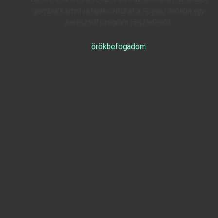
gombra kattintva tájékozódhat a
Fogadj örökbe egy
keresztet!
program részleteiről!
örökbefogadom