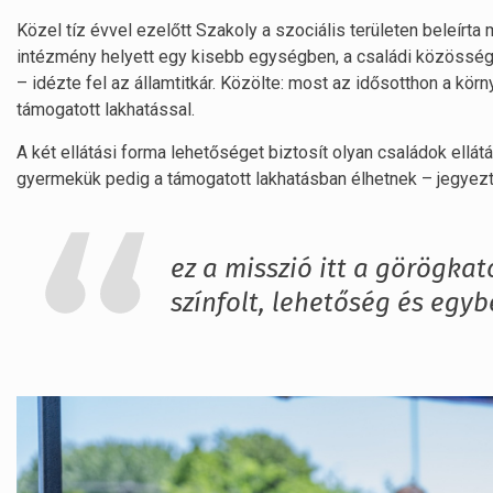
Közel tíz évvel ezelőtt Szakoly a szociális területen beleírta
intézmény helyett egy kisebb egységben, a családi közössé
– idézte fel az államtitkár. Közölte: most az idősotthon a körn
támogatott lakhatással.
A két ellátási forma lehetőséget biztosít olyan családok ellát
gyermekük pedig a támogatott lakhatásban élhetnek – jegyezte
ez a misszió itt a görögkat
színfolt, lehetőség és egyb