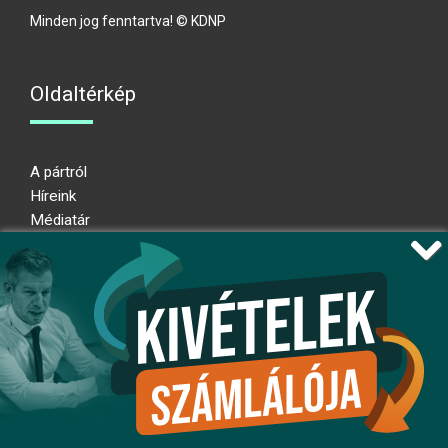
Minden jog fenntartva! © KDNP
Oldaltérkép
A pártról
Híreink
Médiatár
Impresszum
Adatkezelési nyilatkozat
Átláthatósági nyilatkozat
Ugrás az oldal tetejére
Kövessen minket!