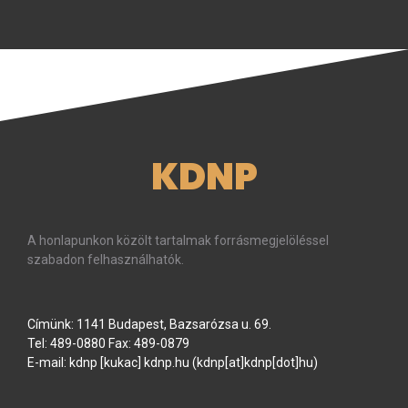
KDNP
A honlapunkon közölt tartalmak forrásmegjelöléssel
szabadon felhasználhatók.
Címünk: 1141 Budapest, Bazsarózsa u. 69.
Tel: 489-0880 Fax: 489-0879
E-mail:
kdnp
[kukac]
kdnp
.
hu
(kdnp[at]kdnp[dot]hu)