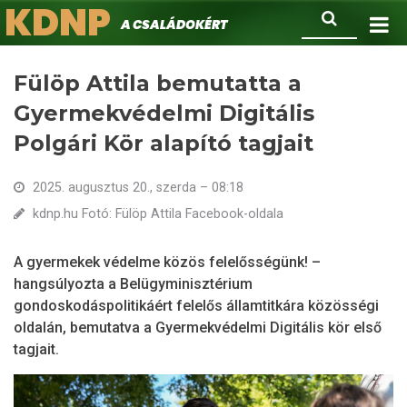
KDNP
Ugrás
Keresés
A családokért.
a
tartalomra
Fülöp Attila bemutatta a
Gyermekvédelmi Digitális
Polgári Kör alapító tagjait
2025. augusztus 20., szerda – 08:18
kdnp.hu Fotó: Fülöp Attila Facebook-oldala
A gyermekek védelme közös felelősségünk! –
hangsúlyozta a Belügyminisztérium
gondoskodáspolitikáért felelős államtitkára közösségi
oldalán, bemutatva a Gyermekvédelmi Digitális kör első
tagjait.