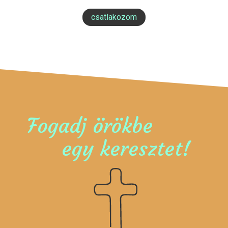
csatlakozom
Fogadj örökbe
egy keresztet!