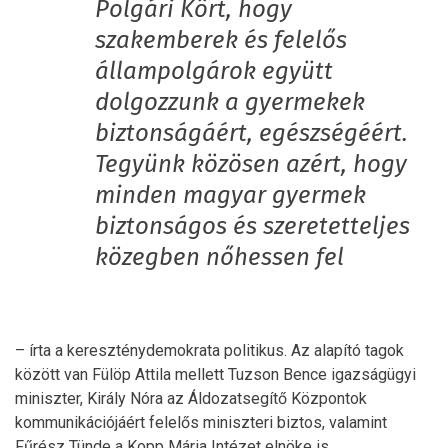
Polgári Kört, hogy
szakemberek és felelős
állampolgárok együtt
dolgozzunk a gyermekek
biztonságáért, egészségéért.
Tegyünk közösen azért, hogy
minden magyar gyermek
biztonságos és szeretetteljes
közegben nőhessen fel
– írta a kereszténydemokrata politikus. Az alapító tagok
között van Fülöp Attila mellett Tuzson Bence igazságügyi
miniszter, Király Nóra az Áldozatsegítő Központok
kommunikációjáért felelős miniszteri biztos, valamint
Fűrész Tünde a Kopp Mária Intézet elnöke is.