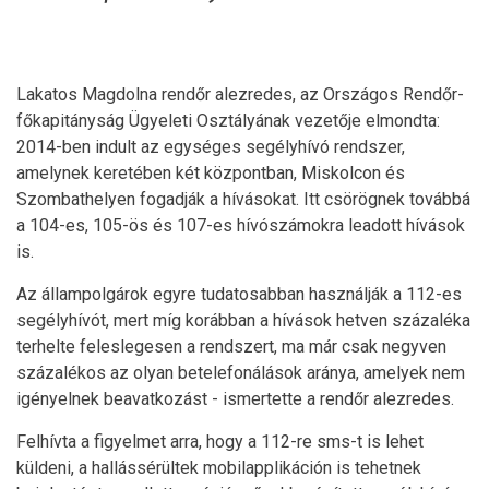
Lakatos Magdolna rendőr alezredes, az Országos Rendőr-
főkapitányság Ügyeleti Osztályának vezetője elmondta:
2014-ben indult az egységes segélyhívó rendszer,
amelynek keretében két központban, Miskolcon és
Szombathelyen fogadják a hívásokat. Itt csörögnek továbbá
a 104-es, 105-ös és 107-es hívószámokra leadott hívások
is.
Az állampolgárok egyre tudatosabban használják a 112-es
segélyhívót, mert míg korábban a hívások hetven százaléka
terhelte feleslegesen a rendszert, ma már csak negyven
százalékos az olyan betelefonálások aránya, amelyek nem
igényelnek beavatkozást - ismertette a rendőr alezredes.
Felhívta a figyelmet arra, hogy a 112-re sms-t is lehet
küldeni, a hallássérültek mobilapplikáción is tehetnek