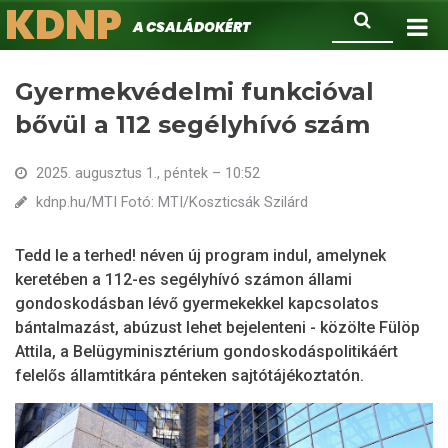
KDNP
Ugrás
Keresés
A családokért.
a
tartalomra
Gyermekvédelmi funkcióval
bővül a 112 segélyhívó szám
2025. augusztus 1., péntek – 10:52
kdnp.hu/MTI Fotó: MTI/Koszticsák Szilárd
Tedd le a terhed! néven új program indul, amelynek
keretében a 112-es segélyhívó számon állami
gondoskodásban lévő gyermekekkel kapcsolatos
bántalmazást, abúzust lehet bejelenteni - közölte Fülöp
Attila, a Belügyminisztérium gondoskodáspolitikáért
felelős államtitkára pénteken sajtótájékoztatón.