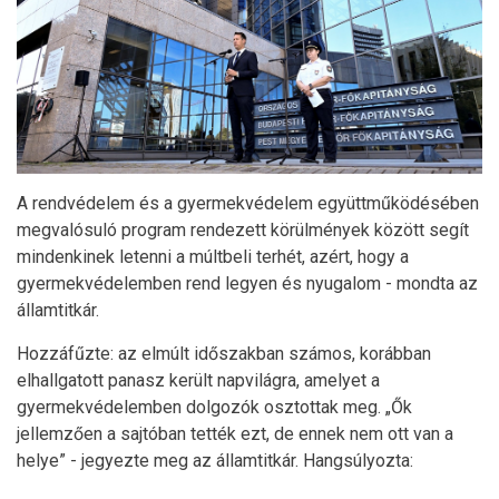
A rendvédelem és a gyermekvédelem együttműködésében
megvalósuló program rendezett körülmények között segít
mindenkinek letenni a múltbeli terhét, azért, hogy a
gyermekvédelemben rend legyen és nyugalom - mondta az
államtitkár.
Hozzáfűzte: az elmúlt időszakban számos, korábban
elhallgatott panasz került napvilágra, amelyet a
gyermekvédelemben dolgozók osztottak meg. „Ők
jellemzően a sajtóban tették ezt, de ennek nem ott van a
helye” - jegyezte meg az államtitkár. Hangsúlyozta: