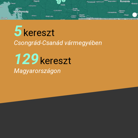
5
kereszt
Csongrád-Csanád vármegyében
129
kereszt
Magyarországon