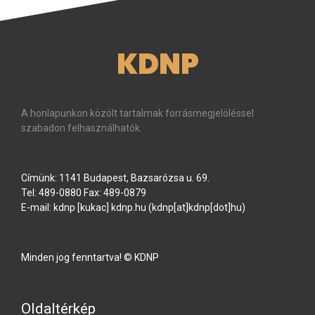
KDNP
A honlapunkon közölt tartalmak forrásmegjelöléssel
szabadon felhasználhatók.
Címünk: 1141 Budapest, Bazsarózsa u. 69.
Tel: 489-0880 Fax: 489-0879
E-mail:
kdnp
[kukac]
kdnp
.
hu
(kdnp[at]kdnp[dot]hu)
Minden jog fenntartva! © KDNP
Oldaltérkép