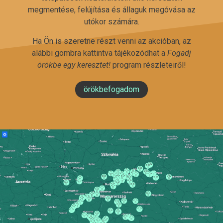
megmentése, felújítása és állaguk megóvása az
utókor számára.
Ha Ön is szeretne részt venni az akcióban, az
alábbi gombra kattintva tájékozódhat a
Fogadj
örökbe egy keresztet!
program részleteiről!
örökbefogadom