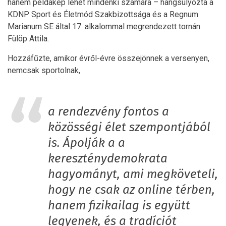
hanem példakép lehet mindenki számára – hangsúlyozta a
KDNP Sport és Életmód Szakbizottsága és a Regnum
Marianum SE által 17. alkalommal megrendezett tornán
Fülöp Attila.
Hozzáfűzte, amikor évről-évre összejönnek a versenyen,
nemcsak sportolnak,
a rendezvény fontos a
közösségi élet szempontjából
is. Ápolják a a
kereszténydemokrata
hagyományt, ami megköveteli,
hogy ne csak az online térben,
hanem fizikailag is együtt
legyenek, és a tradíciót