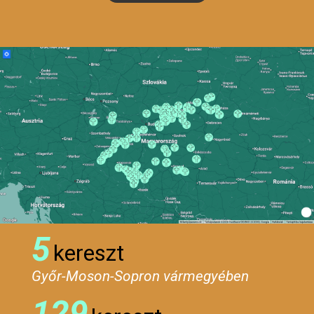
5
kereszt
Győr-Moson-Sopron vármegyében
129