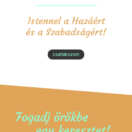
Istennel a Hazáért
és a Szabadságért!
csatlakozom
Fogadj örökbe
egy keresztet!