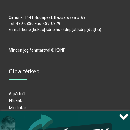
Címünk: 1141 Budapest, Bazsarózsa u. 69.
Tel: 489-0880 Fax: 489-0879
E-mail:
kdnp
[kukac]
kdnp
.
hu
(kdnp[at]kdnp[dot]hu)
Minden jog fenntartva! © KDNP
Oldaltérkép
A pártról
Híreink
Médiatár
Impresszum
Adatkezelési nyilatkozat
Átláthatósági nyilatkozat