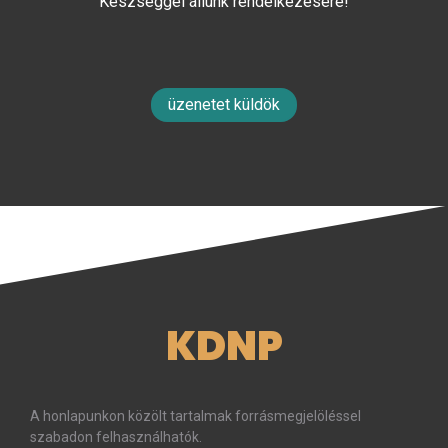
Készséggel állunk rendelkezésére!
üzenetet küldök
KDNP
A honlapunkon közölt tartalmak forrásmegjelöléssel
szabadon felhasználhatók.