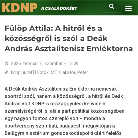
KDNP
Ugrás
Keresés
A családokért.
a
tartalomra
Fülöp Attila: A hitről és a
közösségről is szól a Deák
András Asztalitenisz Emléktorna
2026. február 7., szombat – 13:09
kdnp.hu/MTI Fotók: MTI/Lakatos Péter
A Deák András Asztalitenisz Emléktorna nemcsak
sportról szól, hanem a közösségről, a hitről és Deák
András volt KDNP-s országgyűlési képviselő
személyiségéről is, aki a párt politikai közösségében
egy nagyon fontos szereplő volt – mondta a
sportverseny szombati, budapesti megnyitóján a
Belügyminisztérium gondoskodáspolitikáért felelős