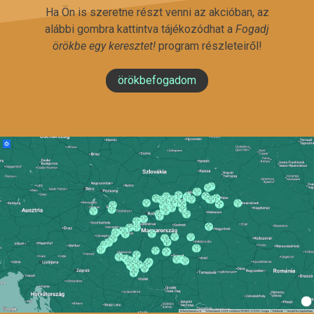
Ha Ön is szeretne részt venni az akcióban, az
alábbi gombra kattintva tájékozódhat a
Fogadj
örökbe egy keresztet!
program részleteiről!
örökbefogadom