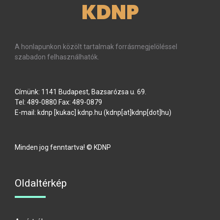
KDNP
A honlapunkon közölt tartalmak forrásmegjelöléssel
szabadon felhasználhatók.
Címünk: 1141 Budapest, Bazsarózsa u. 69.
Tel: 489-0880 Fax: 489-0879
E-mail:
kdnp
[kukac]
kdnp
.
hu
(kdnp[at]kdnp[dot]hu)
Minden jog fenntartva! © KDNP
Oldaltérkép