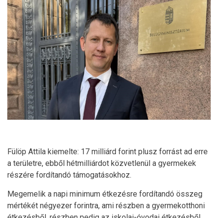
Fülöp Attila kiemelte: 17 milliárd forint plusz forrást ad erre
a területre, ebből hétmilliárdot közvetlenül a gyermekek
részére fordítandó támogatásokhoz.
Megemelik a napi minimum étkezésre fordítandó összeg
mértékét négyezer forintra, ami részben a gyermekotthoni
étkezésből, részben pedig az iskolai-óvodai étkezésből