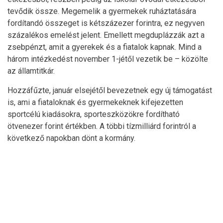
tevődik össze. Megemelik a gyermekek ruháztatására
fordítandó összeget is kétszázezer forintra, ez negyven
százalékos emelést jelent. Emellett megduplázzák azt a
zsebpénzt, amit a gyerekek és a fiatalok kapnak. Mind a
három intézkedést november 1-jétől vezetik be – közölte
az államtitkár.
Hozzáfűzte, január elsejétől bevezetnek egy új támogatást
is, ami a fiataloknak és gyermekeknek kifejezetten
sportcélú kiadásokra, sporteszközökre fordítható
ötvenezer forint értékben. A többi tízmilliárd forintról a
következő napokban dönt a kormány.