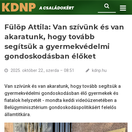
KDNP
Ugrás
Keresés
A családokért.
a
tartalomra
Fülöp Attila: Van szívünk és van
akaratunk, hogy tovább
segítsük a gyermekvédelmi
gondoskodásban élőket
2025. október 22., szerda – 08:51
kdnp.hu
Van szívünk és van akaratunk, hogy tovább segítsük a
gyermekvédelmi gondoskodásban élő gyermekek és
fiatalok helyzetét - mondta keddi videóüzenetében a
Belügyminisztérium gondoskodáspolitikáért felelős
államtitkára.