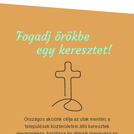
Fogadj örökbe
egy keresztet!
Országos akciónk célja az utak mentén, a
települések közterületein álló keresztek
megmentése, felújítása és állaguk megóvása az