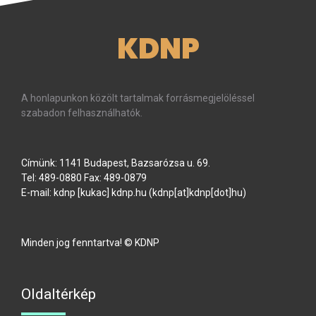
KDNP
A honlapunkon közölt tartalmak forrásmegjelöléssel
szabadon felhasználhatók.
Címünk: 1141 Budapest, Bazsarózsa u. 69.
Tel: 489-0880 Fax: 489-0879
E-mail:
kdnp
[kukac]
kdnp
.
hu
(kdnp[at]kdnp[dot]hu)
Minden jog fenntartva! © KDNP
Oldaltérkép