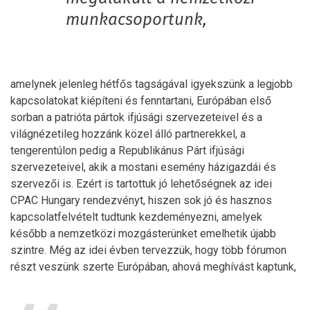
munkacsoportunk,
amelynek jelenleg hétfős tagságával igyekszünk a legjobb
kapcsolatokat kiépíteni és fenntartani, Európában első
sorban a patrióta pártok ifjúsági szervezeteivel és a
világnézetileg hozzánk közel álló partnerekkel, a
tengerentúlon pedig a Republikánus Párt ifjúsági
szervezeteivel, akik a mostani esemény házigazdái és
szervezői is. Ezért is tartottuk jó lehetőségnek az idei
CPAC Hungary rendezvényt, hiszen sok jó és hasznos
kapcsolatfelvételt tudtunk kezdeményezni, amelyek
később a nemzetközi mozgásterünket emelhetik újabb
szintre. Még az idei évben tervezzük, hogy több fórumon
részt veszünk szerte Európában, ahová meghívást kaptunk,