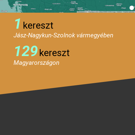
1
kereszt
Jász-Nagykun-Szolnok vármegyében
129
kereszt
Magyarországon