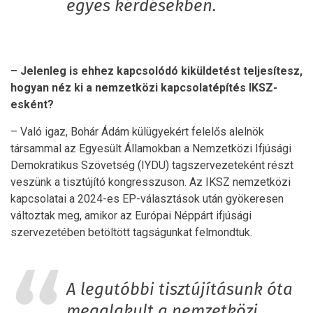
egyes kérdésekben.
– Jelenleg is ehhez kapcsolódó kiküldetést teljesítesz,
hogyan néz ki a nemzetközi kapcsolatépítés IKSZ-
esként?
– Való igaz, Bohár Ádám külügyekért felelős alelnök
társammal az Egyesült Államokban a Nemzetközi Ifjúsági
Demokratikus Szövetség (IYDU) tagszervezeteként részt
veszünk a tisztújító kongresszuson. Az IKSZ nemzetközi
kapcsolatai a 2024-es EP-választások után gyökeresen
változtak meg, amikor az Európai Néppárt ifjúsági
szervezetében betöltött tagságunkat felmondtuk.
A legutóbbi tisztújításunk óta
megalakult a nemzetközi