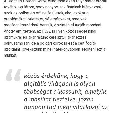
A Digitális Polgári Körök elindítása ezt a folyamatot erősíti
tovább, azt látom, hogy nagyon sok fiatalnak hiányoznak
azok az online és offline felületek, ahol azokat a
problémákat, ötleteket, véleményeket, amelyek
megfogalmazódnak bennük, őszintén el tudják mondani.
Ahogy említettem, az IKSZ is ilyen közösséget kínál
számukra, és akár rajtunk keresztül, akár ezzel
párhuzamosan, de a polgári körök is ezt a célt fogják
szolgálni. Igyekszünk minél hatékonyabban segíteni ezt a
munkát,
közös érdekünk, hogy a
digitális világban is olyan
többséget alkossunk, amelyik
a másikat tisztelve, józan
hangon tud megnyilatkozni az