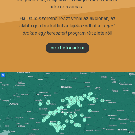
utókor számára.
Ha Ön is szeretne részt venni az akcióban, az
alábbi gombra kattintva tájékozódhat a
Fogadj
örökbe egy keresztet!
program részleteiről!
örökbefogadom