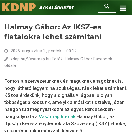
KDNP
Ugrás
Keresés
A családokért.
a
tartalomra
Halmay Gábor: Az IKSZ-es
fiatalokra lehet számítani
2025. augusztus 1., péntek – 00:12
kdnp.hu/Vasarnap.hu Fotók: Halmay Gábor Facebook-
oldala
Fontos a szervezetünknek és maguknak a tagoknak is,
hogy látható legyen: ha szükséges, ránk lehet számítani.
Közös érdekünk, hogy a digitális világban is olyan
többséget alkossunk, amelyik a másikat tisztelve, józan
hangon tud megnyilatkozni az egyes kérdésekben -
hangsúlyozta a
Vasárnap.hu-nak
Halmay Gábor, az
Ifjúsági Kereszténydemokrata Szövetség (IKSZ) elnöke,
veszprémi önkormányzati képviselő.