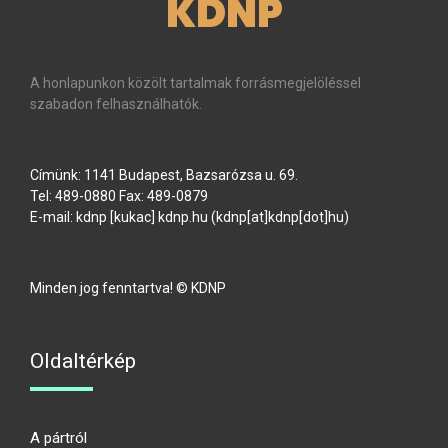
KDNP
A honlapunkon közölt tartalmak forrásmegjelöléssel
szabadon felhasználhatók.
Címünk: 1141 Budapest, Bazsarózsa u. 69.
Tel: 489-0880 Fax: 489-0879
E-mail:
kdnp
[kukac]
kdnp
.
hu
(kdnp[at]kdnp[dot]hu)
Minden jog fenntartva! © KDNP
Oldaltérkép
A pártról