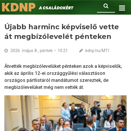
KDNP
Ugrás
Keresés
A családokért.
a
tartalomra
Újabb harminc képviselő vette
át megbízólevelét pénteken
2026. május 8., péntek – 10:21
kdnp.hu/MTI
Átvették megbízólevelüket pénteken azok a képviselők,
akik az április 12-ei országgyűlési választáson
országos pártlistáról mandátumot szereztek, de
megbízólevelüket még nem vették át.