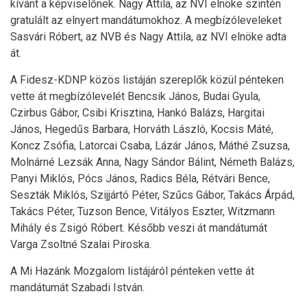
kívánt a képviselőnek. Nagy Attila, az NVI elnöke szintén
gratulált az elnyert mandátumokhoz. A megbízóleveleket
Sasvári Róbert, az NVB és Nagy Attila, az NVI elnöke adta
át.
A Fidesz-KDNP közös listáján szereplők közül pénteken
vette át megbízólevelét Bencsik János, Budai Gyula,
Czirbus Gábor, Csibi Krisztina, Hankó Balázs, Hargitai
János, Hegedűs Barbara, Horváth László, Kocsis Máté,
Koncz Zsófia, Latorcai Csaba, Lázár János, Máthé Zsuzsa,
Molnárné Lezsák Anna, Nagy Sándor Bálint, Németh Balázs,
Panyi Miklós, Pócs János, Radics Béla, Rétvári Bence,
Seszták Miklós, Szijjártó Péter, Szűcs Gábor, Takács Árpád,
Takács Péter, Tuzson Bence, Vitályos Eszter, Witzmann
Mihály és Zsigó Róbert. Később veszi át mandátumát
Varga Zsoltné Szalai Piroska.
A Mi Hazánk Mozgalom listájáról pénteken vette át
mandátumát Szabadi István.