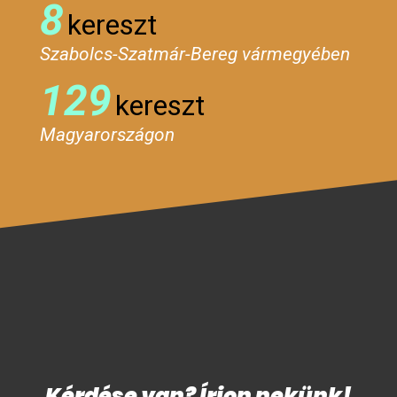
8
kereszt
Szabolcs-Szatmár-Bereg vármegyében
129
kereszt
Magyarországon
Kérdése van? Írjon nekünk!