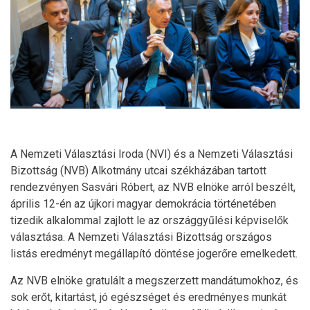
A Nemzeti Választási Iroda (NVI) és a Nemzeti Választási
Bizottság (NVB) Alkotmány utcai székházában tartott
rendezvényen Sasvári Róbert, az NVB elnöke arról beszélt,
április 12-én az újkori magyar demokrácia történetében
tizedik alkalommal zajlott le az országgyűlési képviselők
választása. A Nemzeti Választási Bizottság országos
listás eredményt megállapító döntése jogerőre emelkedett.
Az NVB elnöke gratulált a megszerzett mandátumokhoz, és
sok erőt, kitartást, jó egészséget és eredményes munkát