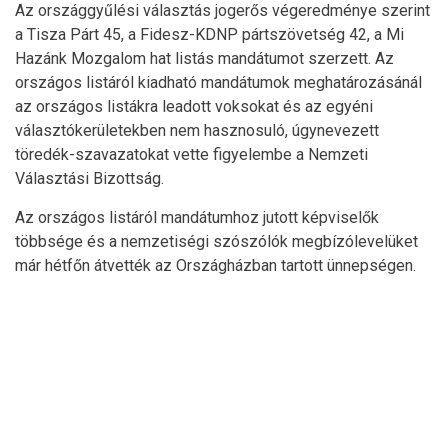
Az országgyűlési választás jogerős végeredménye szerint
a Tisza Párt 45, a Fidesz-KDNP pártszövetség 42, a Mi
Hazánk Mozgalom hat listás mandátumot szerzett. Az
országos listáról kiadható mandátumok meghatározásánál
az országos listákra leadott voksokat és az egyéni
választókerületekben nem hasznosuló, úgynevezett
töredék-szavazatokat vette figyelembe a Nemzeti
Választási Bizottság.
Az országos listáról mandátumhoz jutott képviselők
többsége és a nemzetiségi szószólók megbízólevelüket
már hétfőn átvették az Országházban tartott ünnepségen.