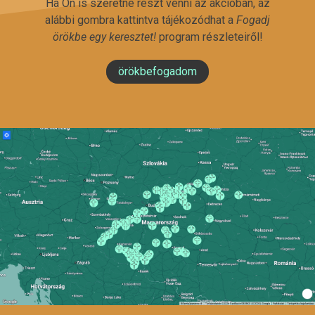
Ha Ön is szeretne részt venni az akcióban, az
alábbi gombra kattintva tájékozódhat a
Fogadj
örökbe egy keresztet!
program részleteiről!
örökbefogadom