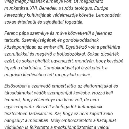
világ megnyílásának élménye volt. Őt megbízható
munkatársa, XVI. Benedek, a tudós teológus, Európa
keresztény kultúrájának védelmezője követte. Lemondását
sokan értetlenül és sajnálattal fogadták.
Ferenc pápa személye és műve közvetlenül a jelenhez
tartozik. Személyiségének és gondolkodásának
középpontjában az ember állt. Együttérző volt a perifériára
szorultakkal és megértő a botladozókkal. Sokan dicsérték
ezért, és sokan bírálták ugyanezért, mondván, hogy kevésbé
figyelt a doktrínára. Gondolkodását jól érzékeltetik a
migráció kérdésében tett megnyilatkozásai.
Elsősorban a szenvedő embert látta, az életformájukat és
társadalmukat védők szempontját kevésbe. Hozzá kell
tennünk, hogy véleménye markáns volt, de nem
egyszempontú. Beszélt a befogadók kultúrájának
tiszteletben tartásáról is. Kár, hogy ez nem kapott kellő
hangsúlyt a médiában. Mély emberszeretete a hazájukat
védőkben is felkeltette a megkülönböztetést a valódi