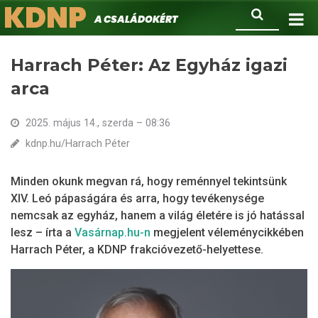
KDNP
Ugrás
Keresés
A családokért.
a
tartalomra
Harrach Péter: Az Egyház igazi
arca
2025. május 14., szerda – 08:36
kdnp.hu/Harrach Péter
Minden okunk megvan rá, hogy reménnyel tekintsünk
XIV. Leó pápaságára és arra, hogy tevékenysége
nemcsak az egyház, hanem a világ életére is jó hatással
lesz – írta a
Vasárnap.hu-n
megjelent véleménycikkében
Harrach Péter, a KDNP frakcióvezető-helyettese.