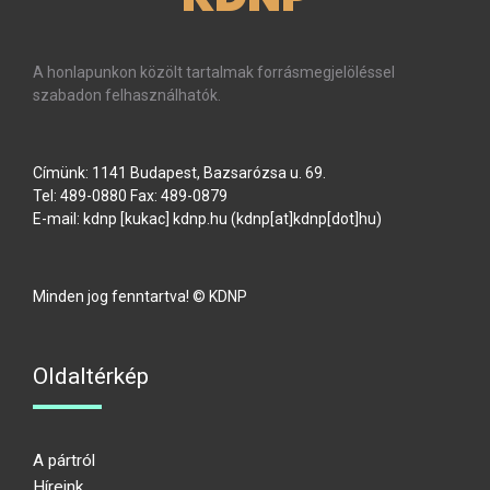
A honlapunkon közölt tartalmak forrásmegjelöléssel
szabadon felhasználhatók.
Címünk: 1141 Budapest, Bazsarózsa u. 69.
Tel: 489-0880 Fax: 489-0879
E-mail:
kdnp
[kukac]
kdnp
.
hu
(kdnp[at]kdnp[dot]hu)
Minden jog fenntartva! © KDNP
Oldaltérkép
A pártról
Híreink