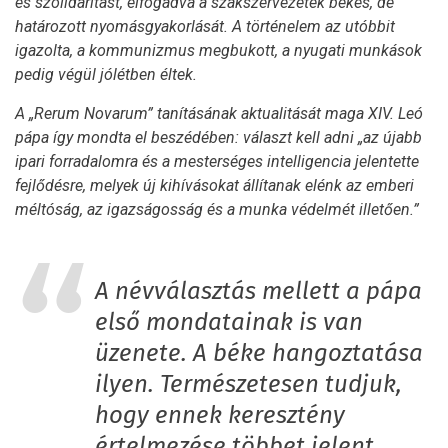
és szolidaritást, elfogadva a szakszervezetek békés, de
határozott nyomásgyakorlását. A történelem az utóbbit
igazolta, a kommunizmus megbukott, a nyugati munkások
pedig végül jólétben éltek.
A „Rerum Novarum” tanításának aktualitását maga XIV. Leó
pápa így mondta el beszédében: választ kell adni „az újabb
ipari forradalomra és a mesterséges intelligencia jelentette
fejlődésre, melyek új kihívásokat állítanak elénk az emberi
méltóság, az igazságosság és a munka védelmét illetően.”
A névválasztás mellett a pápa
első mondatainak is van
üzenete. A béke hangoztatása
ilyen. Természetesen tudjuk,
hogy ennek keresztény
értelmezése többet jelent,