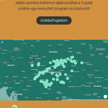
alábbi gombra kattintva tájékozódhat a
Fogadj
örökbe egy keresztet!
program részleteiről!
örökbefogadom