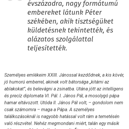
évszázadra, nagy formátumú
embereket látunk Péter
székében, akik tisztségüket
küldetésnek tekintették, és
alázatos szolgálattal
teljesítették.
Személyes emlékeim XXIII. Jánossal kezdődnek, a kis kövér,
jó humorú emberrel, akinek volt bátorsága „kitárni az
ablakokat”, és belevágni a zsinatba. Utána jött az intelligens
és precíz diplomata VI. Pál. I. János Pál, a mosolygó pápa
hamar eltávozott. Utóda II. János Pál volt, – gondolom nem
csak számomra – maga a Pápa. A személyes
találkozásoknál is nagyobb hatással volt rám a temetésén
való részvétel. Nehéz megmondani miért, talán egy másik