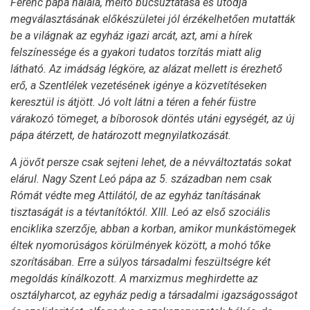
Ferenc pápa halála, méltó búcsúztatása és utódja
megválasztásának előkészületei jól érzékelhetően mutatták
be a világnak az egyház igazi arcát, azt, ami a hírek
felszínessége és a gyakori tudatos torzítás miatt alig
látható. Az imádság légköre, az alázat mellett is érezhető
erő, a Szentlélek vezetésének igénye a közvetítéseken
keresztül is átjött. Jó volt látni a téren a fehér füstre
várakozó tömeget, a bíborosok döntés utáni egységét, az új
pápa átérzett, de határozott megnyilatkozását.
A jövőt persze csak sejteni lehet, de a névváltoztatás sokat
elárul. Nagy Szent Leó pápa az 5. században nem csak
Rómát védte meg Attilától, de az egyház tanításának
tisztaságát is a tévtanítóktól. XIII. Leó az első szociális
enciklika szerzője, abban a korban, amikor munkástömegek
éltek nyomorúságos körülmények között, a mohó tőke
szorításában. Erre a súlyos társadalmi feszültségre két
megoldás kínálkozott. A marxizmus meghirdette az
osztályharcot, az egyház pedig a társadalmi igazságosságot