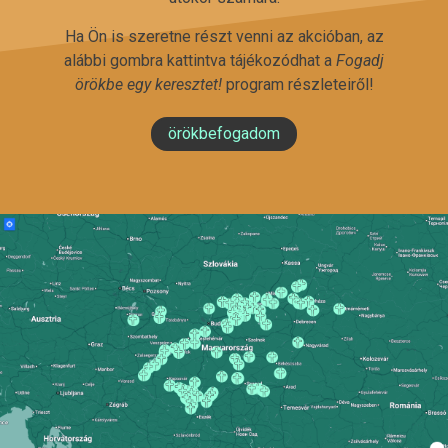
Ha Ön is szeretne részt venni az akcióban, az
alábbi gombra kattintva tájékozódhat a
Fogadj
örökbe egy keresztet!
program részleteiről!
örökbefogadom