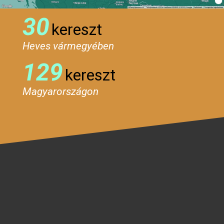
30
kereszt
Heves vármegyében
129
kereszt
Magyarországon