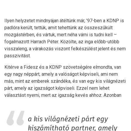
Ilyen helyzetet mindnyájan átéltünk már, ’97-ben a KDNP is
padlóra került, tettük, amit tehettünk az összeszűkült
mozgástérben, és vártuk, mert néha várni is tudni kell –
fogalmazott Harrach Péter. Közölte, az inga előbb-utóbb
visszaleng, a várakozás viszont felkészülést jelent és nem
passzivitást.
Kitérve a Fidesz és a KDNP szövetségére elmondta, van
egy nagy néppárt, amely a valóságot képviseli, ami nem
más, mint az emberek szándéka, és van egy kis világnézeti
párt, amely az igazságot képviseli. Ezzel nem lehet
választást nyerni, mert az igazság kevés ahhoz. Azonban
a kis világnézeti párt egy
kiszámítható partner, amely