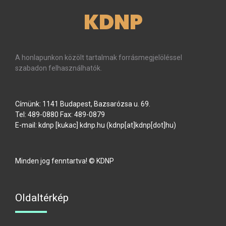
KDNP
A honlapunkon közölt tartalmak forrásmegjelöléssel
szabadon felhasználhatók.
Címünk: 1141 Budapest, Bazsarózsa u. 69.
Tel: 489-0880 Fax: 489-0879
E-mail:
kdnp
[kukac]
kdnp
.
hu
(kdnp[at]kdnp[dot]hu)
Minden jog fenntartva! © KDNP
Oldaltérkép