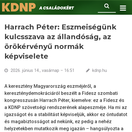
KDNP
Ugrás
Keresés
A családokért.
a
tartalomra
Harrach Péter: Eszmeiségünk
kulcsszava az állandóság, az
örökérvényű normák
képviselete
2026. június 14., vasárnap – 16:51
kdnp.hu
A keresztény Magyarország eszméjéről, a
kereszténydemokráciáról beszélt a Fidesz szombati
kongresszusán Harrach Péter, kiemelve: ez a Fidesz és
a KDNP szövetségi rendszerének alapeszméje. Ha mi az
igazságot és a stabilitást képviseljük, akkor ez öntudatot
és magabiztosságot ad nekünk, ez pedig a nehéz
helyzetekben mutatkozik meg igazán – hangsúlyozta a