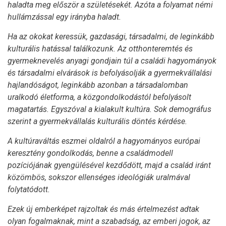
haladta meg először a születésekét. Azóta a folyamat némi
hullámzással egy irányba haladt.
Ha az okokat keressük, gazdasági, társadalmi, de leginkább
kulturális hatással találkozunk. Az otthonteremtés és
gyermeknevelés anyagi gondjain túl a családi hagyományok
és társadalmi elvárások is befolyásolják a gyermekvállalási
hajlandóságot, leginkább azonban a társadalomban
uralkodó életforma, a közgondolkodástól befolyásolt
magatartás. Egyszóval a kialakult kultúra. Sok demográfus
szerint a gyermekvállalás kulturális döntés kérdése.
A kultúraváltás eszmei oldalról a hagyományos európai
keresztény gondolkodás, benne a családmodell
pozíciójának gyengülésével kezdődött, majd a család iránt
közömbös, sokszor ellenséges ideológiák uralmával
folytatódott.
Ezek új emberképet rajzoltak és más értelmezést adtak
olyan fogalmaknak, mint a szabadság, az emberi jogok, az