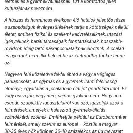
életnek és a gyermekvállalásnak. Ezt a komfortos jelen
kultúrájának nevezném.
A húszas és harmincas éveikben élő fiatalok jelentős része
a szabadságuk érvényesülésének tartja a kötöttségek nélküli
életet, amiben fizikai és szellemi kedvteléseiknek, utazási
igényeiknek, baráti társaságaik fenntartásának, hosszabb-
rövidebb ideig tartó párkapcsolataiknak élhetnek. A család
és gyermek nem illik bele ebbe az életmódba, tönkre tenné
azt.
Negyven felé közeledve fel-fel ébred a vágy a végleges
párkapcsolat, az egymás és a gyermek iránti felelősség
élménye, egyáltalán a „családban élni jó” gondolata iránt. Ez
vagy összejön, vagy nem, sajnos gyakran nem. Hogy nem
csupán szubjektív tapasztalatról van szó, igazolják azok a
felmérések, amelyek a halasztott gyermekvállalás
szándékáról szólnak. Említhetjük például az Eurobarométer
felmérését, amely szerint az európai – köztük a magyar –
30-35 éves nők körében 30-40 százalékos az úgynevezett