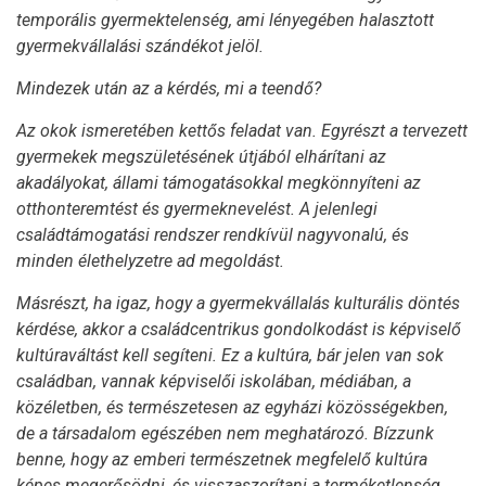
temporális gyermektelenség, ami lényegében halasztott
gyermekvállalási szándékot jelöl.
Mindezek után az a kérdés, mi a teendő?
Az okok ismeretében kettős feladat van. Egyrészt a tervezett
gyermekek megszületésének útjából elhárítani az
akadályokat, állami támogatásokkal megkönnyíteni az
otthonteremtést és gyermeknevelést. A jelenlegi
családtámogatási rendszer rendkívül nagyvonalú, és
minden élethelyzetre ad megoldást.
Másrészt, ha igaz, hogy a gyermekvállalás kulturális döntés
kérdése, akkor a családcentrikus gondolkodást is képviselő
kultúraváltást kell segíteni. Ez a kultúra, bár jelen van sok
családban, vannak képviselői iskolában, médiában, a
közéletben, és természetesen az egyházi közösségekben,
de a társadalom egészében nem meghatározó. Bízzunk
benne, hogy az emberi természetnek megfelelő kultúra
képes megerősödni, és visszaszorítani a terméketlenség