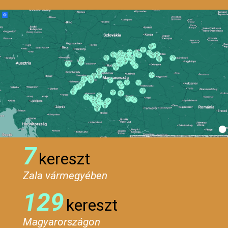
7
kereszt
Zala vármegyében
129
kereszt
Magyarországon