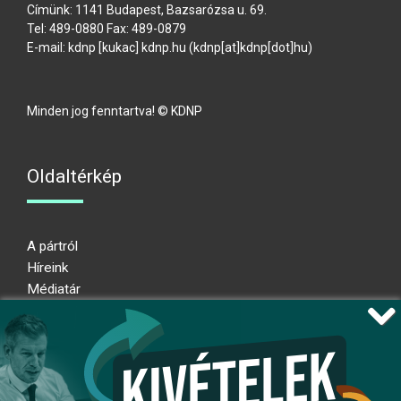
Címünk: 1141 Budapest, Bazsarózsa u. 69.
Tel: 489-0880 Fax: 489-0879
E-mail:
kdnp
[kukac]
kdnp
.
hu
(kdnp[at]kdnp[dot]hu)
Minden jog fenntartva! © KDNP
Oldaltérkép
A pártról
Híreink
Médiatár
Impresszum
Adatkezelési nyilatkozat
Átláthatósági nyilatkozat
Ugrás az oldal tetejére