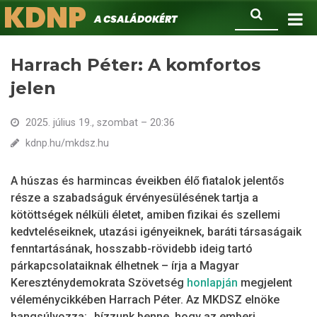
KDNP
Ugrás
Keresés
A családokért.
a
tartalomra
Harrach Péter: A komfortos
jelen
2025. július 19., szombat – 20:36
kdnp.hu/mkdsz.hu
A húszas és harmincas éveikben élő fiatalok jelentős
része a szabadságuk érvényesülésének tartja a
kötöttségek nélküli életet, amiben fizikai és szellemi
kedvteléseiknek, utazási igényeiknek, baráti társaságaik
fenntartásának, hosszabb-rövidebb ideig tartó
párkapcsolataiknak élhetnek – írja a Magyar
Kereszténydemokrata Szövetség
honlapján
megjelent
véleménycikkében Harrach Péter. Az MKDSZ elnöke
hangsúlyozza: „bízzunk benne, hogy az emberi