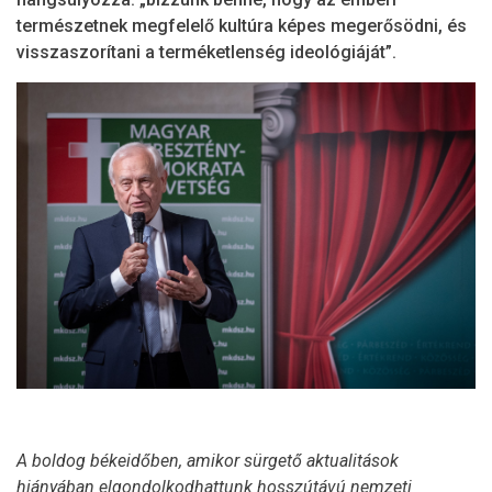
természetnek megfelelő kultúra képes megerősödni, és
visszaszorítani a terméketlenség ideológiáját”.
A boldog békeidőben, amikor sürgető aktualitások
hiányában elgondolkodhattunk hosszútávú nemzeti