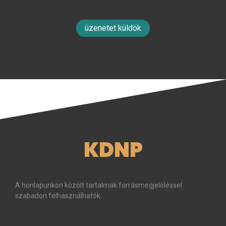
üzenetet küldök
KDNP
A honlapunkon közölt tartalmak forrásmegjelöléssel
szabadon felhasználhatók.