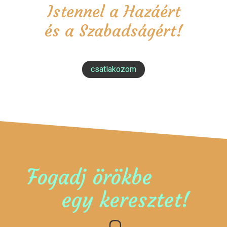
Istennel a Hazáért
és a Szabadságért!
csatlakozom
Fogadj örökbe
egy keresztet!