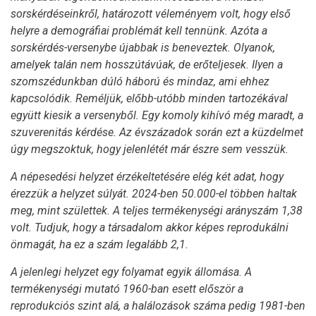
sorskérdéseinkről, határozott véleményem volt, hogy első
helyre a demográfiai problémát kell tennünk. Azóta a
sorskérdés-versenybe újabbak is beneveztek. Olyanok,
amelyek talán nem hosszútávúak, de erőteljesek. Ilyen a
szomszédunkban dúló háború és mindaz, ami ehhez
kapcsolódik. Reméljük, előbb-utóbb minden tartozékával
együtt kiesik a versenyből. Egy komoly kihívó még maradt, a
szuverenitás kérdése. Az évszázadok során ezt a küzdelmet
úgy megszoktuk, hogy jelenlétét már észre sem vesszük.
A népesedési helyzet érzékeltetésére elég két adat, hogy
érezzük a helyzet súlyát. 2024-ben 50.000-el többen haltak
meg, mint születtek. A teljes termékenységi arányszám 1,38
volt. Tudjuk, hogy a társadalom akkor képes reprodukálni
önmagát, ha ez a szám legalább 2,1.
A jelenlegi helyzet egy folyamat egyik állomása. A
termékenységi mutató 1960-ban esett először a
reprodukciós szint alá, a halálozások száma pedig 1981-ben