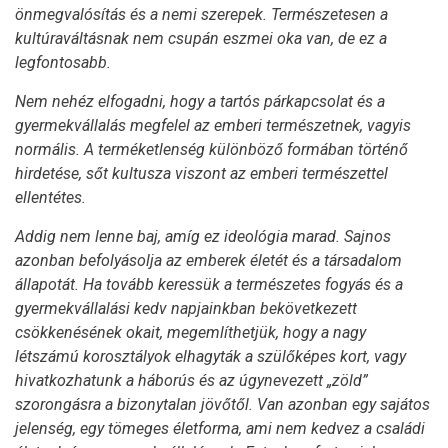
önmegvalósítás és a nemi szerepek. Természetesen a
kultúraváltásnak nem csupán eszmei oka van, de ez a
legfontosabb.
Nem nehéz elfogadni, hogy a tartós párkapcsolat és a
gyermekvállalás megfelel az emberi természetnek, vagyis
normális. A terméketlenség különböző formában történő
hirdetése, sőt kultusza viszont az emberi természettel
ellentétes.
Addig nem lenne baj, amíg ez ideológia marad. Sajnos
azonban befolyásolja az emberek életét és a társadalom
állapotát. Ha tovább keressük a természetes fogyás és a
gyermekvállalási kedv napjainkban bekövetkezett
csökkenésének okait, megemlíthetjük, hogy a nagy
létszámú korosztályok elhagyták a szülőképes kort, vagy
hivatkozhatunk a háborús és az úgynevezett „zöld”
szorongásra a bizonytalan jövőtől. Van azonban egy sajátos
jelenség, egy tömeges életforma, ami nem kedvez a családi