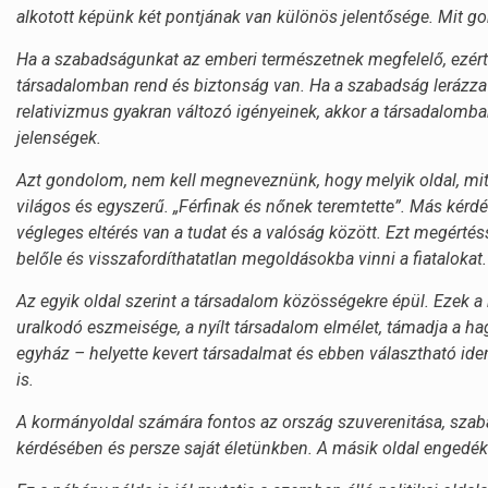
alkotott képünk két pontjának van különös jelentősége. Mit g
Ha a szabadságunkat az emberi természetnek megfelelő, ezért 
társadalomban rend és biztonság van. Ha a szabadság lerázza m
relativizmus gyakran változó igényeinek, akkor a társadalom
jelenségek.
Azt gondolom, nem kell megneveznünk, hogy melyik oldal, mit 
világos és egyszerű. „Férfinak és nőnek teremtette”. Más kérd
végleges eltérés van a tudat és a valóság között. Ezt megértéss
belőle és visszafordíthatatlan megoldásokba vinni a fiatalokat.
Az egyik oldal szerint a társadalom közösségekre épül. Ezek a 
uralkodó eszmeisége, a nyílt társadalom elmélet, támadja a 
egyház – helyette kevert társadalmat és ebben választható ident
is.
A kormányoldal számára fontos az ország szuverenitása, sza
kérdésében és persze saját életünkben. A másik oldal engedé