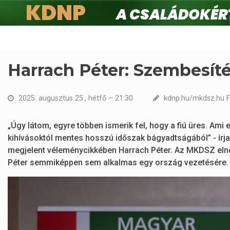
KDNP
A családokért.
Ugrás
a
tartalomra
Harrach Péter: Szembesít
2025. augusztus 25., hétfő – 21:30
kdnp.hu/mkdsz.hu F
„Úgy látom, egyre többen ismerik fel, hogy a fiú üres. Ami
kihívásoktól mentes hosszú időszak bágyadtságából” - í
megjelent véleménycikkében Harrach Péter. Az MKDSZ elnö
Péter semmiképpen sem alkalmas egy ország vezetésére.