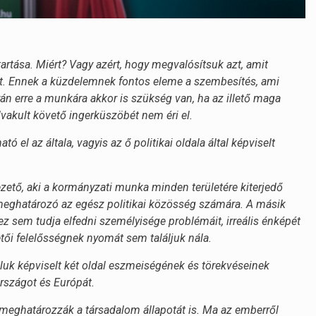
artása. Miért? Vagy azért, hogy megvalósítsuk azt, amit
rt. Ennek a küzdelemnek fontos eleme a szembesítés, ami
án erre a munkára akkor is szükség van, ha az illető maga
lvakult követő ingerküszöbét nem éri el.
el az általa, vagyis az ő politikai oldala által képviselt
ezető, aki a kormányzati munka minden területére kiterjedő
e meghatározó az egész politikai közösség számára. A másik
ez sem tudja elfedni személyisége problémáit, irreális énképét
zetői felelősségnek nyomát sem találjuk nála.
luk képviselt két oldal eszmeiségének és törekvéseinek
országot és Európát.
meghatározzák a társadalom állapotát is. Ma az emberről