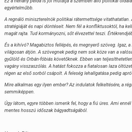
Ez a néhány példa is jól mutatja a szemben álló politikai ol
egyértelműbb.
A regnáló miniszterelnök politikai rátermettsége vitathatatlan
stratégiáját és napi döntéseit. Nem fél a konfliktusoktól, ha ke
magát rajta. Tud kormányozni, sőt élvezettel teszi. Értékrend
És a kihívó? Magabiztos fellépés, és megnyerő szöveg. Igaz, a
világosan átjön. A szövegnek pedig nem sok köze van a valósá
gyűlölő és Orbán-fóbiás követőknek. Ebben van teljesíthetetlen 
vagány visszaszólás. A hatást fokozza a fiatalosan laza öltöze
régen az első sorból csápolt. A feleség lehallgatása pedig apró
Mire alkalmas egy ilyen ember? Az indulatok felkeltésére, a r
semmiképpen.
Úgy látom, egyre többen ismerik fel, hogy a fiú üres. Ami enné
mentes hosszú időszak bágyadtságából.