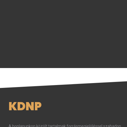
KDNP
A honlapunkon közölt tartalmak forrásmegjelöléssel szabadon