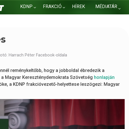
KDNP
FRAKCIÓ
HÍREK
MÉDIATÁR
KAPCSOLAT
és
otó: Harrach Péter Facebook-oldala
 ennél reménykeltőbb, hogy a jobboldal ébredezik a
rja a Magyar Kereszténydemokrata Szövetség
honlapján
ke, a KDNP frakcióvezető-helyettese leszögezi: Magyar