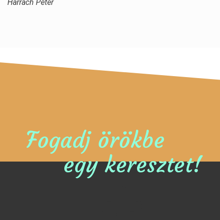
Harrach Péter
Fogadj örökbe
egy keresztet!