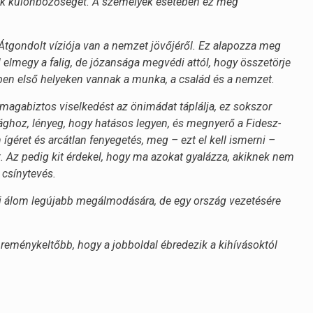
dalak különbözőségét. A személyek esetében ez még
. Átgondolt víziója van a nemzet jövőjéről. Ez alapozza meg
ll elmegy a falig, de józansága megvédi attól, hogy összetörje
jében első helyeken vannak a munka, a család és a nemzet.
 magabiztos viselkedést az önimádat táplálja, ez sokszor
ghoz, lényeg, hogy hatásos legyen, és megnyerő a Fidesz-
ígéret és arcátlan fenyegetés, meg – ezt el kell ismerni –
t. Az pedig kit érdekel, hogy ma azokat gyalázza, akiknek nem
 csínytevés.
égi álom legújabb megálmodására, de egy ország vezetésére
l reménykeltőbb, hogy a jobboldal ébredezik a kihívásoktól