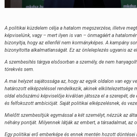
A politikai küzdelem célja a hatalom megszerzése, illetve megt
képviselünk, vagy – mert ilyen is van – önmagáért a hatalomé
bizonyítja, hogy az ellenfél nem kormányképes. A kampány sor
bizonyította alkalmatlanságát. Ez az önleleplezés ugyanis az e
A szembesítés tárgya elsősorban a személy, de nem hanyagolható 
törekvés sem.
A mai helyzet sajátossága az, hogy az egyik oldalon van egy v
határozott elképzeléssel rendelkezik, akinek elkötelezettség
oldal elsőszámú képviselője kiválóan játssza el a szerepét, de 
és felfokozott ambícióját. Saját politikai elképzelésnek, és ve
Mielőtt szembesítjük egymással a két személyt, nézzük az álta
néhány pontját. Milyennek látják az embert, a társadalmat, az 
Egy politikai erő emberképe és ennek mentén hozott döntései 