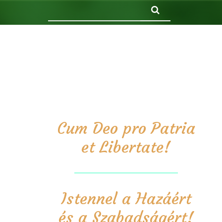
Keresés
Cum Deo pro Patria
et Libertate!
Istennel a Hazáért
és a Szabadságért!