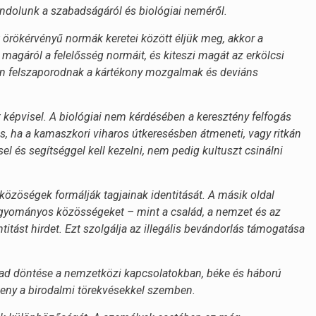
ondolunk a szabadságáról és biológiai neméről.
örökérvényű normák keretei között éljük meg, akkor a
agáról a felelősség normáit, és kiteszi magát az erkölcsi
ban felszaporodnak a kártékony mozgalmak és deviáns
képvisel. A biológiai nem kérdésében a keresztény felfogás
és, ha a kamaszkori viharos útkeresésben átmeneti, vagy ritkán
el és segítséggel kell kezelni, nem pedig kultuszt csinálni
közöségek formálják tagjainak identitását. A másik oldal
hagyományos közösségeket – mint a család, a nemzet és az
itást hirdet. Ezt szolgálja az illegális bevándorlás támogatása
bad döntése a nemzetközi kapcsolatokban, béke és háború
keny a birodalmi törekvésekkel szemben.