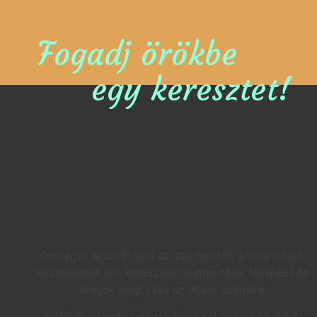
Fogadj örökbe
egy keresztet!
Országos akciónk célja az utak mentén, a települések
közterületein álló keresztek megmentése, felújítása és
állaguk megóvása az utókor számára.