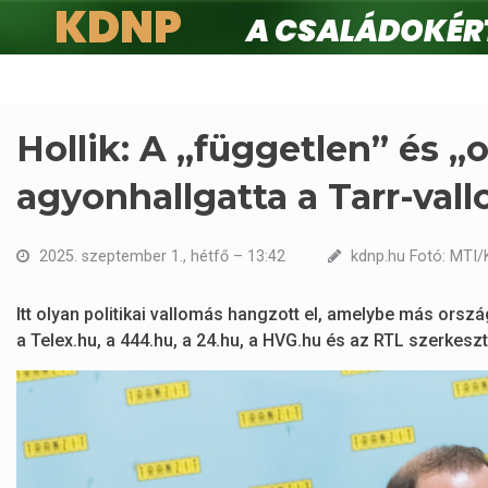
KDNP
A családokért.
Ugrás
a
tartalomra
Hollik: A „független” és „o
agyonhallgatta a Tarr-val
2025. szeptember 1., hétfő – 13:42
kdnp.hu Fotó: MTI/
Itt olyan politikai vallomás hangzott el, amelybe más orszá
a Telex.hu, a 444.hu, a 24.hu, a HVG.hu és az RTL szerkesz