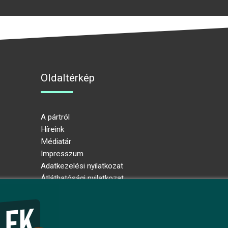
Oldaltérkép
A pártról
Híreink
Médiatár
Impresszum
Adatkezelési nyilatkozat
Átláthatósági nyilatkozat
Ugrás az oldal tetejére