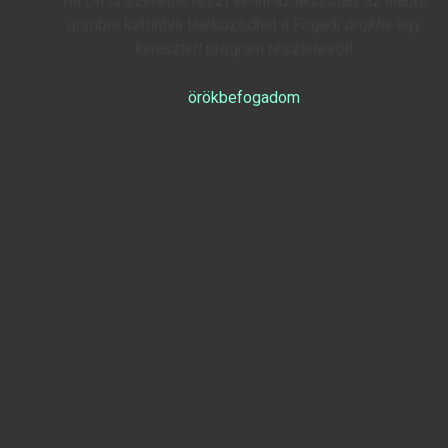
Ha Ön is szeretne részt venni az akcióban, az alábbi
gombra kattintva tájékozódhat a
Fogadj örökbe egy
keresztet!
program részleteiről!
örökbefogadom