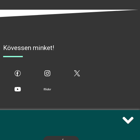
Kövessen minket!
fb
ig
x
yt
flickr