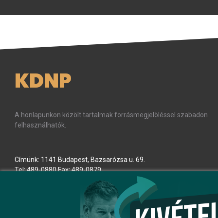
KDNP
A honlapunkon közölt tartalmak forrásmegjelöléssel szabadon
felhasználhatók.
Címünk: 1141 Budapest, Bazsarózsa u. 69.
Tel: 489-0880 Fax: 489-0879
E-mail:
kdnp
[kukac]
kdnp
.
hu
(kdnp[at]kdnp[dot]hu)
Minden jog fenntartva! © KDNP