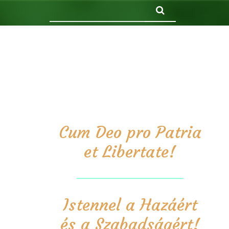
Keresés
Cum Deo pro Patria
et Libertate!
Istennel a Hazáért
és a Szabadságért!