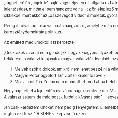
„független” és „objektív” sajtó vagy teljesen elhallgatta ezt a 
jelentőségét, mintha el sem hangzott volna - az önleleplező 
cikkekbe, mert akkor az „összevágott videó” elméletük, gyor
Pedig itt olyan politikai vallomás hangzott el, amelybe más o
kereszténydemokrata politikus.
Az említett médiumoktól azt kérdezte:
„Önök ezek szerint nem gondolják, hogy a kiegyensúlyozott é
felületein is választ kapjanak a magyar választók legalább az
Melyek azok a dolgok, amikről nem lehet beszélni a vá
Magyar Péter egyetért Tarr Zoltán kijelentésével?
Mi az, amit Tarr Zoltán nem mondott el, mert abba bele
Négy nap telt el a kijelentés nyilvánosságra kerülése óta. Mi
A választ sejtem, de mégiscsak furdal a kíváncsiság” – jegye
„én csak kérdezem Önöket, nem pedig fenyegetem. Ellentétben M
rögtön ezt teszi.” A KDNP-s képviselő szerint