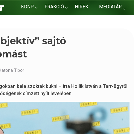
KDNP
FRAKCIÓ
HÍREK
MÉDIATÁR
KAPCSOLAT
bjektív” sajtó
lomást
Katona Tibor
gokban bele szoktak bukni – írta Hollik István a Tarr-ügyről
tőségének címzett nyílt levelében.