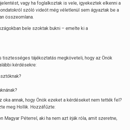
kijelentést, vagy ha foglalkoztak is vele, igyekeztek elkenni a
mondatokról szóló videót még véletlenül sem ágyaztak be a
san összeomlana.
rszágokban bele szoktak bukni – emelte ki a
s tisztességes tájékoztatás megköveteli, hogy az Önök
 alábbi kérdésekre:
lasztóknak?
buknának?
 az oka annak, hogy Önök ezeket a kérdéseket nem tették fel?
zte meg Hollik. Hozzáfűzte:
agyar Péterrel, aki ha nem azt írják róla, amit szeretne,