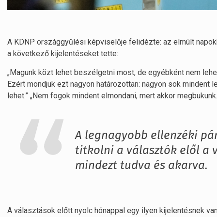
A KDNP országgyűlési képviselője felidézte: az elmúlt napokb
a következő kijelentéseket tette:
„Magunk közt lehet beszélgetni most, de egyébként nem lehet
Ezért mondjuk ezt nagyon határozottan: nagyon sok mindent leh
lehet.” „Nem fogok mindent elmondani, mert akkor megbukunk.
A legnagyobb ellenzéki pár
titkolni a választók elől a
mindezt tudva és akarva.
A választások előtt nyolc hónappal egy ilyen kijelentésnek van