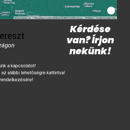
Kérdése
ereszt
van? Írjon
zágon
nekünk!
lünk a kapcsolatot!
az alábbi lehetőségre kattintva!
 rendelkezésére!