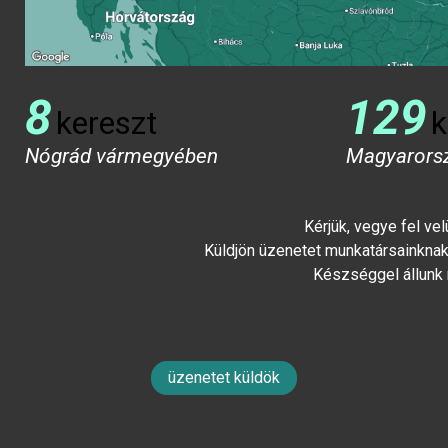
8
129
kereszt
k
Nógrád vármegyében
Magyarors
Kérjük, vegye fel ve
Küldjön üzenetet munkatársainknak 
Készséggel állunk
üzenetet küldök