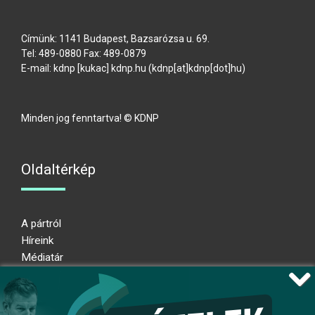
Címünk: 1141 Budapest, Bazsarózsa u. 69.
Tel: 489-0880 Fax: 489-0879
E-mail:
kdnp
[kukac]
kdnp
.
hu
(kdnp[at]kdnp[dot]hu)
Minden jog fenntartva! © KDNP
Oldaltérkép
A pártról
Híreink
Médiatár
Impresszum
Adatkezelési nyilatkozat
Átláthatósági nyilatkozat