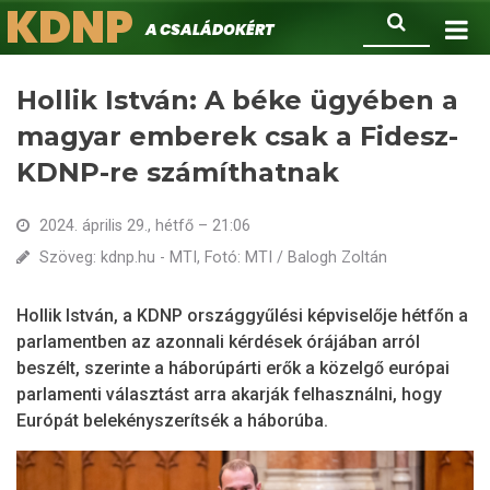
KDNP
Ugrás
Keresés
A családokért.
a
tartalomra
Hollik István: A béke ügyében a
magyar emberek csak a Fidesz-
KDNP-re számíthatnak
2024. április 29., hétfő – 21:06
Szöveg: kdnp.hu - MTI, Fotó: MTI / Balogh Zoltán
Hollik István, a KDNP országgyűlési képviselője hétfőn a
parlamentben az azonnali kérdések órájában arról
beszélt, szerinte a háborúpárti erők a közelgő európai
parlamenti választást arra akarják felhasználni, hogy
Európát belekényszerítsék a háborúba.