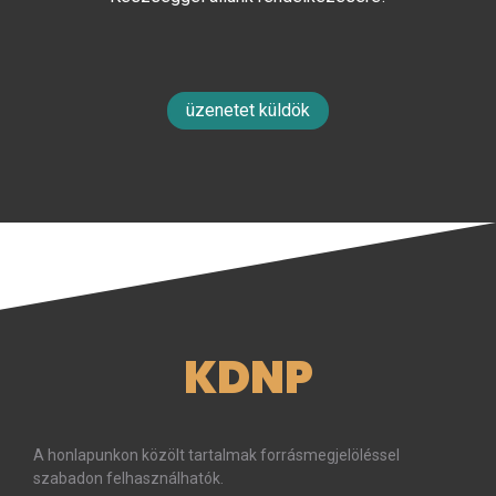
üzenetet küldök
KDNP
A honlapunkon közölt tartalmak forrásmegjelöléssel
szabadon felhasználhatók.