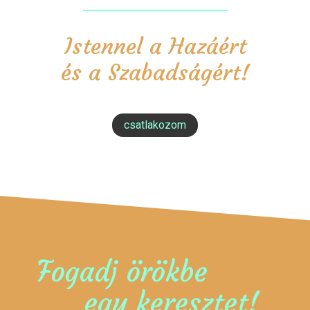
Istennel a Hazáért
és a Szabadságért!
csatlakozom
Fogadj örökbe
egy keresztet!