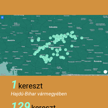
1
kereszt
Hajdú-Bihar vármegyében
129
kereszt