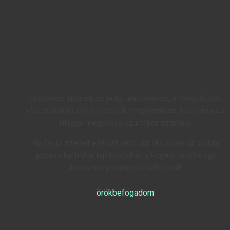
Országos akciónk célja az utak mentén, a települések
közterületein álló keresztek megmentése, felújítása és
állaguk megóvása az utókor számára.
Ha Ön is szeretne részt venni az akcióban, az alábbi
gombra kattintva tájékozódhat a
Fogadj örökbe egy
keresztet!
program részleteiről!
örökbefogadom