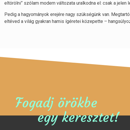
eltörölni” szólam modern változata uralkodna el: csak a jelen l
Pedig a hagyományok erejére nagy szükségünk van. Megtartó e
eltéved a világ gyakran hamis ígéretei közepette – hangsúlyo
Fogadj örökbe
egy keresztet!