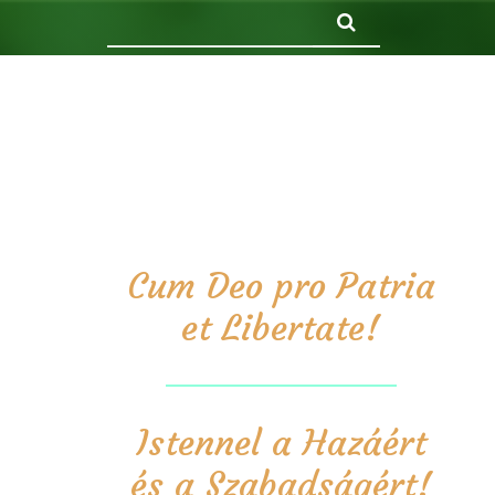
Keresés
Cum Deo pro Patria
et Libertate!
Istennel a Hazáért
és a Szabadságért!