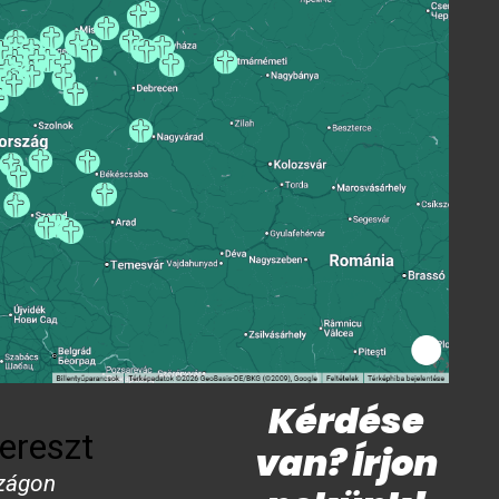
Kérdése
ereszt
van? Írjon
zágon