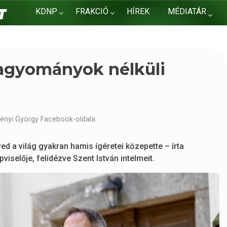
KDNP
FRAKCIÓ
HÍREK
MÉDIATÁR
KAPCSOLAT
hagyományok nélküli
vényi György Facebook-oldala
ed a világ gyakran hamis ígéretei közepette – írta
selője, felidézve Szent István intelmeit.