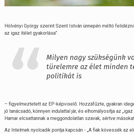
Hölvényi György szerint Szent István ünnepén méltó felidézni a
az igaz ítélet gyakorlása”.
Milyen nagy szükségünk va
türelemre az élet minden t
politikát is
– figyelmeztetett az EP-képviselő. Hozzáfűzte, gyakran ideg
jó tanácsadó, könnyen indulattal jár, és elhomályosítja az „ig
Hamar elcsattannak a meggondolatlan szavak, sértve másokat
​Az Intelmek nyolcadik pontja kapcsán - „A fiak kövessék az e