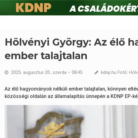
KDNP
A családokért.
Ugrás
a
tartalomra
Hölvényi György: Az élő 
ember talajtalan
2025. augusztus 20., szerda – 08:45
kdnp.hu Fotó: Höl
Az élő hagyományok nélküli ember talajtalan, könnyen eltév
közösségi oldalán az államalapítás ünnepén a KDNP EP-képvi