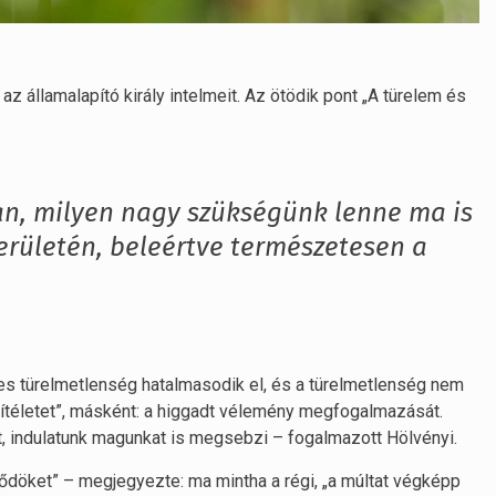
z államalapító király intelmeit. Az ötödik pont „A türelem és
n, milyen nagy szükségünk lenne ma is
erületén, beleértve természetesen a
es türelmetlenség hatalmasodik el, és a türelmetlenség nem
az ítéletet”, másként: a higgadt vélemény megfogalmazását.
, indulatunk magunkat is megsebzi – fogalmazott Hölvényi.
lődöket” – megjegyezte: ma mintha a régi, „a múltat végképp