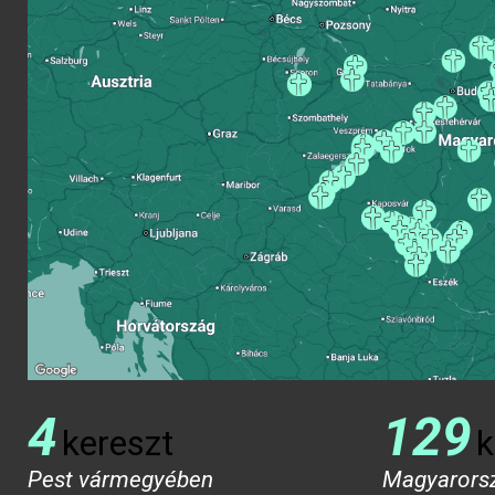
4
129
kereszt
k
Pest vármegyében
Magyarors