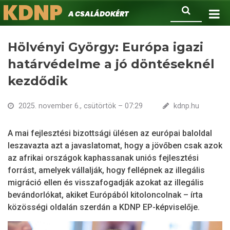
KDNP
Ugrás
Keresés
A családokért.
a
tartalomra
Hölvényi György: Európa igazi
határvédelme a jó döntéseknél
kezdődik
2025. november 6., csütörtök – 07:29
kdnp.hu
A mai fejlesztési bizottsági ülésen az európai baloldal
leszavazta azt a javaslatomat, hogy a jövőben csak azok
az afrikai országok kaphassanak uniós fejlesztési
forrást, amelyek vállalják, hogy fellépnek az illegális
migráció ellen és visszafogadják azokat az illegális
bevándorlókat, akiket Európából kitoloncolnak – írta
közösségi oldalán szerdán a KDNP EP-képviselője.