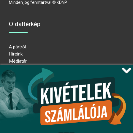
Minden jog fenntartva! © KDNP
Oldaltérkép
A pártról
Híreink
Médiatár
Impresszum
Adatkezelési nyilatkozat
Átláthatósági nyilatkozat
Ugrás az oldal tetejére
Kövessen minket!
fb
ig
x