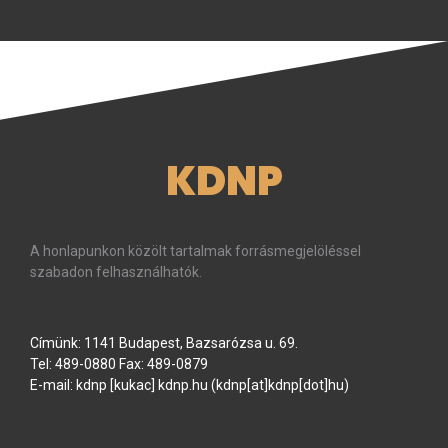
KDNP
A honlapunkon közölt tartalmak forrásmegjelöléssel
szabadon felhasználhatók.
Címünk: 1141 Budapest, Bazsarózsa u. 69.
Tel: 489-0880 Fax: 489-0879
E-mail:
kdnp
[kukac]
kdnp
.
hu
(kdnp[at]kdnp[dot]hu)