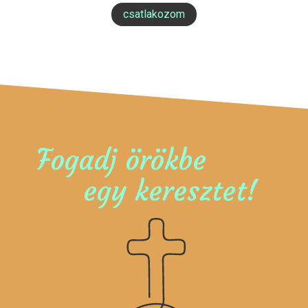
csatlakozom
Fogadj örökbe
egy keresztet!