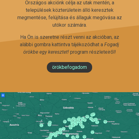
Országos akciónk célja az utak mentén, a
települések közterületein álló keresztek
megmentése, felújítása és állaguk megóvása az
utókor számára.
Ha Ön is szeretne részt venni az akcióban, az
alábbi gombra kattintva tájékozódhat a
Fogadj
örökbe egy keresztet!
program részleteiről!
örökbefogadom