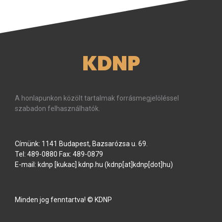
KDNP
A honlapunkon közölt tartalmak forrásmegjelöléssel
szabadon felhasználhatók.
Címünk: 1141 Budapest, Bazsarózsa u. 69.
Tel: 489-0880 Fax: 489-0879
E-mail:
kdnp
[kukac]
kdnp
.
hu
(kdnp[at]kdnp[dot]hu)
Minden jog fenntartva! © KDNP