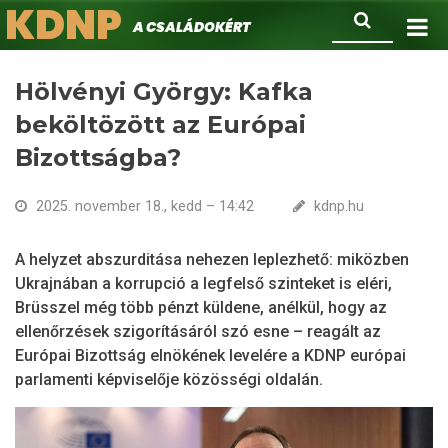
KDNP
Ugrás
Keresés
A családokért.
a
tartalomra
Hölvényi György: Kafka
beköltözött az Európai
Bizottságba?
2025. november 18., kedd – 14:42
kdnp.hu
A helyzet abszurditása nehezen leplezhető: miközben
Ukrajnában a korrupció a legfelső szinteket is eléri,
Brüsszel még több pénzt küldene, anélkül, hogy az
ellenőrzések szigorításáról szó esne – reagált az
Európai Bizottság elnökének levelére a KDNP európai
parlamenti képviselője közösségi oldalán.