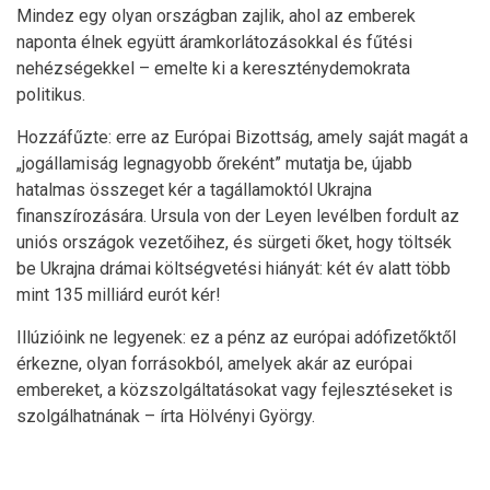
Mindez egy olyan országban zajlik, ahol az emberek
naponta élnek együtt áramkorlátozásokkal és fűtési
nehézségekkel – emelte ki a kereszténydemokrata
politikus.
Hozzáfűzte: erre az Európai Bizottság, amely saját magát a
„jogállamiság legnagyobb őreként” mutatja be, újabb
hatalmas összeget kér a tagállamoktól Ukrajna
finanszírozására. Ursula von der Leyen levélben fordult az
uniós országok vezetőihez, és sürgeti őket, hogy töltsék
be Ukrajna drámai költségvetési hiányát: két év alatt több
mint 135 milliárd eurót kér!
Illúzióink ne legyenek: ez a pénz az európai adófizetőktől
érkezne, olyan forrásokból, amelyek akár az európai
embereket, a közszolgáltatásokat vagy fejlesztéseket is
szolgálhatnának – írta Hölvényi György.