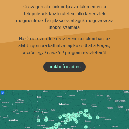
Országos akciónk célja az utak mentén, a
települések közterületein álló keresztek
megmentése, felújítása és állaguk megóvása az
utókor számára.
Ha Ön is szeretne részt venni az akcióban, az
alábbi gombra kattintva tájékozódhat a
Fogadj
örökbe egy keresztet!
program részleteiről!
örökbefogadom