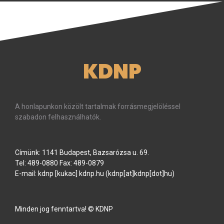
KDNP
A honlapunkon közölt tartalmak forrásmegjelöléssel
szabadon felhasználhatók.
Címünk: 1141 Budapest, Bazsarózsa u. 69.
Tel: 489-0880 Fax: 489-0879
E-mail:
kdnp
[kukac]
kdnp
.
hu
(kdnp[at]kdnp[dot]hu)
Minden jog fenntartva! © KDNP