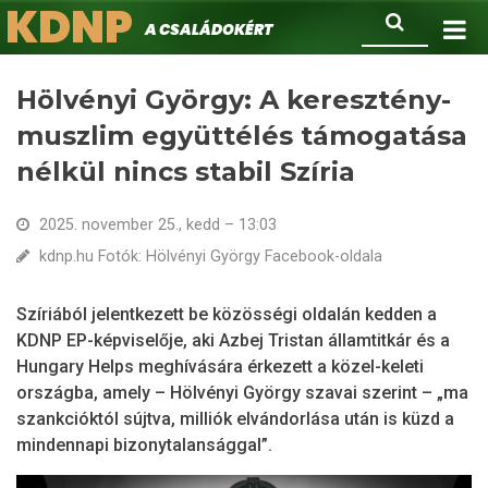
KDNP
Ugrás
Keresés
A családokért.
a
tartalomra
Hölvényi György: A keresztény-
muszlim együttélés támogatása
nélkül nincs stabil Szíria
2025. november 25., kedd – 13:03
kdnp.hu Fotók: Hölvényi György Facebook-oldala
Szíriából jelentkezett be közösségi oldalán kedden a
KDNP EP-képviselője, aki Azbej Tristan államtitkár és a
Hungary Helps meghívására érkezett a közel-keleti
országba, amely – Hölvényi György szavai szerint – „ma
szankcióktól sújtva, milliók elvándorlása után is küzd a
mindennapi bizonytalansággal”.