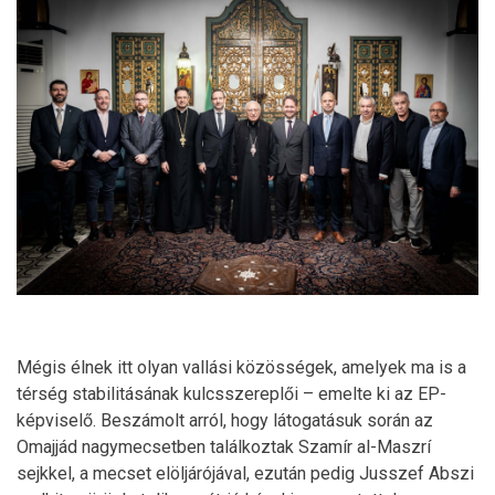
Mégis élnek itt olyan vallási közösségek, amelyek ma is a
térség stabilitásának kulcsszereplői – emelte ki az EP-
képviselő. Beszámolt arról, hogy látogatásuk során az
Omajjád nagymecsetben találkoztak Szamír al-Maszrí
sejkkel, a mecset elöljárójával, ezután pedig Jusszef Abszi