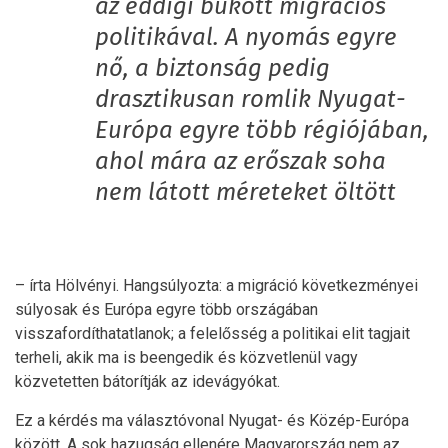
az eddigi bukott migrációs
politikával. A nyomás egyre
nő, a biztonság pedig
drasztikusan romlik Nyugat-
Európa egyre több régiójában,
ahol mára az erőszak soha
nem látott méreteket öltött
– írta Hölvényi. Hangsúlyozta: a migráció következményei
súlyosak és Európa egyre több országában
visszafordíthatatlanok; a felelősség a politikai elit tagjait
terheli, akik ma is beengedik és közvetlenül vagy
közvetetten bátorítják az idevágyókat.
Ez a kérdés ma választóvonal Nyugat- és Közép-Európa
között. A sok hazugság ellenére Magyarország nem az