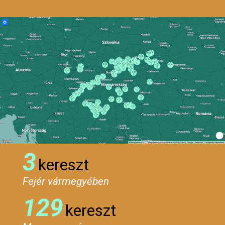
3
kereszt
Fejér vármegyében
129
kereszt