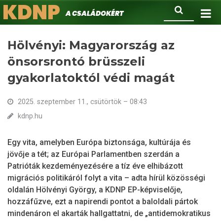
KDNP
Ugrás
Keresés
A családokért.
a
tartalomra
Hölvényi: Magyarország az
önsorsrontó brüsszeli
gyakorlatoktól védi magát
2025. szeptember 11., csütörtök – 08:43
kdnp.hu
Egy vita, amelyben Európa biztonsága, kultúrája és
jövője a tét; az Európai Parlamentben szerdán a
Patrióták kezdeményezésére a tíz éve elhibázott
migrációs politikáról folyt a vita – adta hírül közösségi
oldalán Hölvényi György, a KDNP EP-képviselője,
hozzáfűzve, ezt a napirendi pontot a baloldali pártok
mindenáron el akarták hallgattatni, de „antidemokratikus