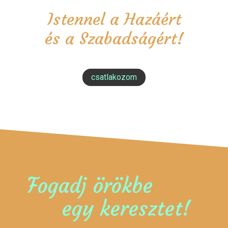
Istennel a Hazáért
és a Szabadságért!
csatlakozom
Fogadj örökbe
egy keresztet!