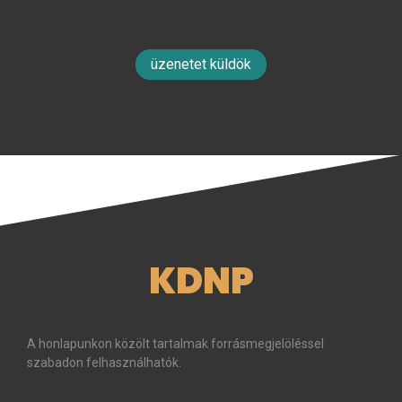
üzenetet küldök
KDNP
A honlapunkon közölt tartalmak forrásmegjelöléssel
szabadon felhasználhatók.