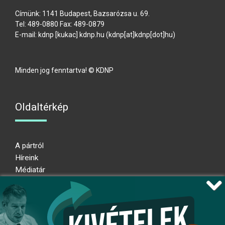
Címünk: 1141 Budapest, Bazsarózsa u. 69.
Tel: 489-0880 Fax: 489-0879
E-mail:
kdnp
[kukac]
kdnp
.
hu
(kdnp[at]kdnp[dot]hu)
Minden jog fenntartva! © KDNP
Oldaltérkép
A pártról
Híreink
Médiatár
Impresszum
Adatkezelési nyilatkozat
Átláthatósági nyilatkozat
Ugrás az oldal tetejére