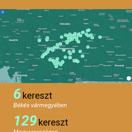
6
kereszt
Békés vármegyében
129
kereszt