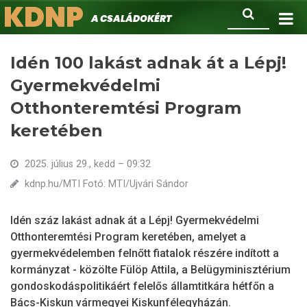
KDNP
Ugrás
Keresés
A családokért.
a
tartalomra
Idén 100 lakást adnak át a Lépj!
Gyermekvédelmi
Otthonteremtési Program
keretében
2025. július 29., kedd – 09:32
kdnp.hu/MTI Fotó: MTI/Ujvári Sándor
Idén száz lakást adnak át a Lépj! Gyermekvédelmi
Otthonteremtési Program keretében, amelyet a
gyermekvédelemben felnőtt fiatalok részére indított a
kormányzat - közölte Fülöp Attila, a Belügyminisztérium
gondoskodáspolitikáért felelős államtitkára hétfőn a
Bács-Kiskun vármegyei Kiskunfélegyházán.