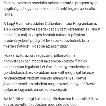
fiatalok számára speciális otthonteremtési program nyújt
segítséget, hogy számukra is elérhető legyen az önálló
lakás.
A Lépj! Gyermekvédelmi Otthonteremtési Programban az
első kedvezményes bérlakáspályázat keretében 17 lakást
adtak át, a május végén lezárult második pályázat
eredményeként pedig 24 lakásba költözhetnek be a
nyertes fiatalok - közölte az államtitkár.
Hozzáfűzte, az országszerte, jellemzően a
nagyvárosokban átadott lakásokba költöző fiatalok
mindannyian legalább két évet éltek gyermekvédelmi
gondoskodásban, korábban nem volt még saját lakásuk,
rendelkeznek viszont állandó munkahellyel, illetve
jövedelemmel, és mindent megtesznek, hogy adófizető
polgárai legyenek ennek az országnak.
Az MR Közösségi Lakásalap Közhasznú Nonprofit Kft.-vel
közös együttműködésben megvalósuló Lépj!