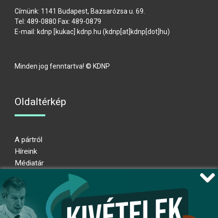
Címünk: 1141 Budapest, Bazsarózsa u. 69.
Tel: 489-0880 Fax: 489-0879
E-mail:
kdnp
[kukac]
kdnp
.
hu
(kdnp[at]kdnp[dot]hu)
Minden jog fenntartva! © KDNP
Oldaltérkép
A pártról
Híreink
Médiatár
Impresszum
Adatkezelési nyilatkozat
Átláthatósági nyilatkozat
Ugrás az oldal tetejére