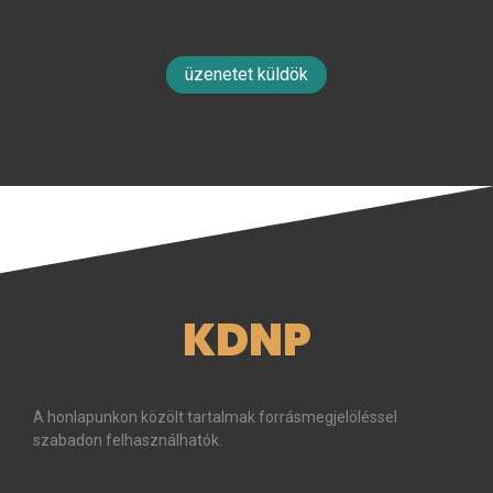
üzenetet küldök
KDNP
A honlapunkon közölt tartalmak forrásmegjelöléssel
szabadon felhasználhatók.