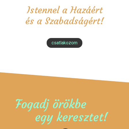
Istennel a Hazáért
és a Szabadságért!
csatlakozom
Fogadj örökbe
egy keresztet!