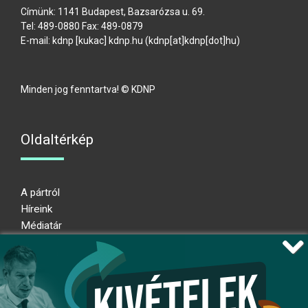
Címünk: 1141 Budapest, Bazsarózsa u. 69.
Tel: 489-0880 Fax: 489-0879
E-mail:
kdnp
[kukac]
kdnp
.
hu
(kdnp[at]kdnp[dot]hu)
Minden jog fenntartva! © KDNP
Oldaltérkép
A pártról
Híreink
Médiatár
Impresszum
Adatkezelési nyilatkozat
Átláthatósági nyilatkozat
Ugrás az oldal tetejére