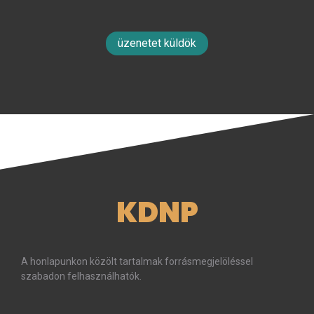
üzenetet küldök
KDNP
A honlapunkon közölt tartalmak forrásmegjelöléssel
szabadon felhasználhatók.