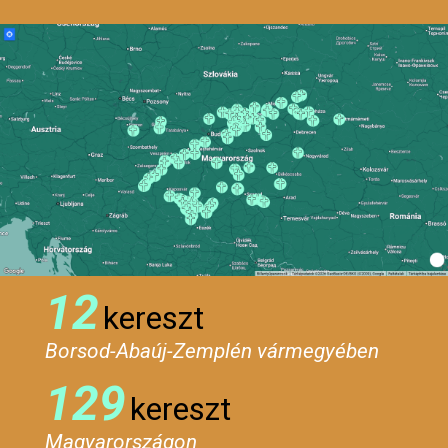
12
kereszt
Borsod-Abaúj-Zemplén vármegyében
129
kereszt
Magyarországon