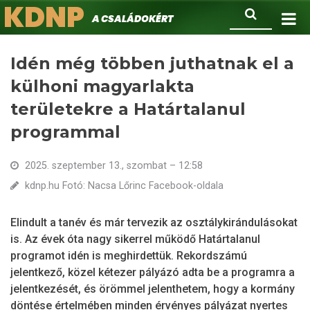
KDNP
Ugrás
Keresés
A családokért.
a
tartalomra
Idén még többen juthatnak el a
külhoni magyarlakta
területekre a Határtalanul
programmal
2025. szeptember 13., szombat – 12:58
kdnp.hu Fotó: Nacsa Lőrinc Facebook-oldala
Elindult a tanév és már tervezik az osztálykirándulásokat
is. Az évek óta nagy sikerrel működő Határtalanul
programot idén is meghirdettük. Rekordszámú
jelentkező, közel kétezer pályázó adta be a programra a
jelentkezését, és örömmel jelenthetem, hogy a kormány
döntése értelmében minden érvényes pályázat nyertes