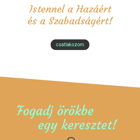
Istennel a Hazáért
és a Szabadságért!
csatlakozom
Fogadj örökbe
egy keresztet!