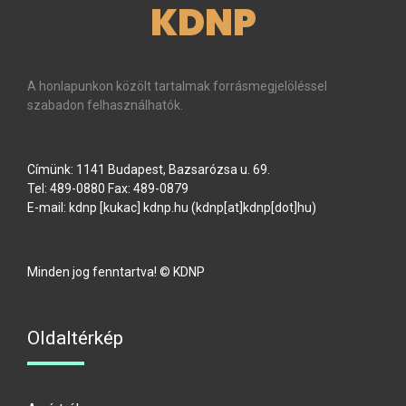
KDNP
A honlapunkon közölt tartalmak forrásmegjelöléssel
szabadon felhasználhatók.
Címünk: 1141 Budapest, Bazsarózsa u. 69.
Tel: 489-0880 Fax: 489-0879
E-mail:
kdnp
[kukac]
kdnp
.
hu
(kdnp[at]kdnp[dot]hu)
Minden jog fenntartva! © KDNP
Oldaltérkép