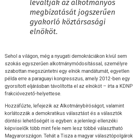
leváltják az alkotmányos
megbízatását jogszerűen
gyakorló köztársasági
elnököt.
Sehol a világon, még a nyugati demokráciákon kívül sem
szokás egyszerűen alkotmánymódosítással, személyre
szabottan megszüntetni egy elnök mandátumát, egyetlen
példa erre a paraguayi kongresszus, amely 2012-ben egy
gyorsított eljárásban távolította el az elnököt – írta a KDNP
frakcióvezető-helyettese.
Hozzáfűzte, lefejezik az Alkotmánybíróságot, valamint
korlátozzák a demokratikus választást és a választók
döntési lehetőségét is egyben: a jelenlegi ellenzéki
képviselők több mint fele nem lesz többé választható
Magyarországon. Tehát a Tisza a magyar választópolgárok