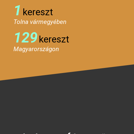
1
kereszt
Tolna vármegyében
129
kereszt
Magyarországon