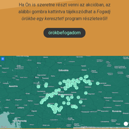
Ha Ön is szeretne részt venni az akcióban, az
alábbi gombra kattintva tájékozódhat a
Fogadj
örökbe egy keresztet!
program részleteiről!
örökbefogadom