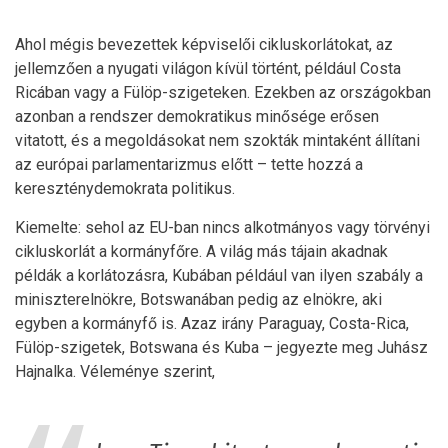
Ahol mégis bevezettek képviselői cikluskorlátokat, az
jellemzően a nyugati világon kívül történt, például Costa
Ricában vagy a Fülöp-szigeteken. Ezekben az országokban
azonban a rendszer demokratikus minősége erősen
vitatott, és a megoldásokat nem szokták mintaként állítani
az európai parlamentarizmus előtt – tette hozzá a
kereszténydemokrata politikus.
Kiemelte: sehol az EU-ban nincs alkotmányos vagy törvényi
cikluskorlát a kormányfőre. A világ más tájain akadnak
példák a korlátozásra, Kubában például van ilyen szabály a
miniszterelnökre, Botswanában pedig az elnökre, aki
egyben a kormányfő is. Azaz irány Paraguay, Costa-Rica,
Fülöp-szigetek, Botswana és Kuba – jegyezte meg Juhász
Hajnalka. Véleménye szerint,