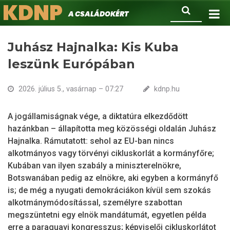
KDNP
Ugrás
Keresés
A családokért.
a
tartalomra
Juhász Hajnalka: Kis Kuba
leszünk Európában
2026. július 5., vasárnap – 07:27
kdnp.hu
A jogállamiságnak vége, a diktatúra elkezdődött
hazánkban – állapította meg közösségi oldalán Juhász
Hajnalka. Rámutatott: sehol az EU-ban nincs
alkotmányos vagy törvényi cikluskorlát a kormányfőre;
Kubában van ilyen szabály a miniszterelnökre,
Botswanában pedig az elnökre, aki egyben a kormányfő
is; de még a nyugati demokráciákon kívül sem szokás
alkotmánymódosítással, személyre szabottan
megszüntetni egy elnök mandátumát, egyetlen példa
erre a paraguayi kongresszus; képviselői cikluskorlátot