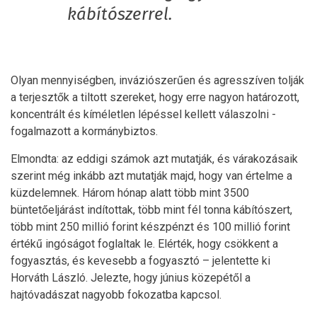
kábítószerrel.
Olyan mennyiségben, inváziószerűen és agresszíven tolják
a terjesztők a tiltott szereket, hogy erre nagyon határozott,
koncentrált és kíméletlen lépéssel kellett válaszolni -
fogalmazott a kormánybiztos.
Elmondta: az eddigi számok azt mutatják, és várakozásaik
szerint még inkább azt mutatják majd, hogy van értelme a
küzdelemnek. Három hónap alatt több mint 3500
büntetőeljárást indítottak, több mint fél tonna kábítószert,
több mint 250 millió forint készpénzt és 100 millió forint
értékű ingóságot foglaltak le. Elérték, hogy csökkent a
fogyasztás, és kevesebb a fogyasztó – jelentette ki
Horváth László. Jelezte, hogy június közepétől a
hajtóvadászat nagyobb fokozatba kapcsol.