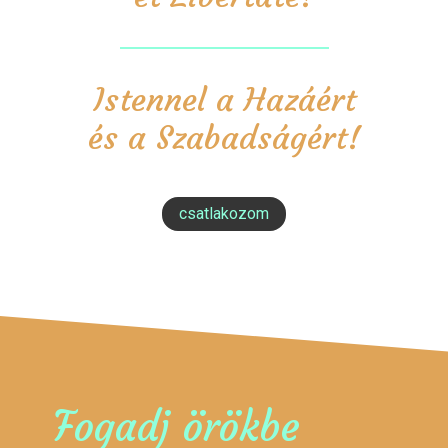
Istennel a Hazáért
és a Szabadságért!
csatlakozom
Fogadj örökbe