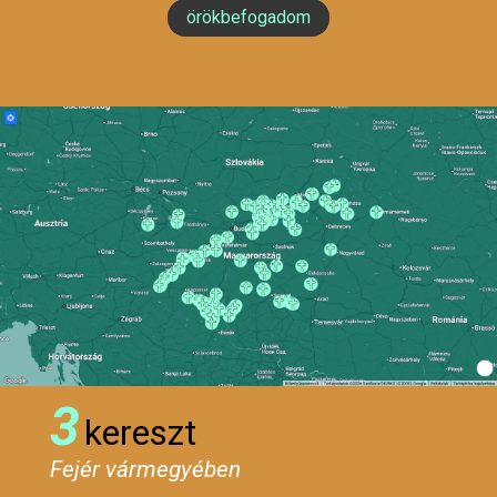
örökbefogadom
3
kereszt
Fejér vármegyében