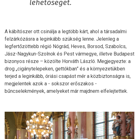
lehetőségét.
A kábítószer ott csinálja a legtöbb kárt, ahol a társadalmi
felzárkózásra a leginkább szükség lenne. Jelenleg a
legfertőzöttebb régió Nógrád, Heves, Borsod, Szabolcs,
Jász-Nagykun-Szolnok és Pest vármegye, illetve Budapest
bizonyos része – közölte Horváth László. Megjegyezte: a
drog „cigánytelepeken, gettókban” és a környezetükben
terjed a leginkább, óriási csapást mér a közbiztonságra is,
megjelentek azok a - sokszor erőszakos -
bűncselekmények, amelyeket már majdnem elfelejtettek.