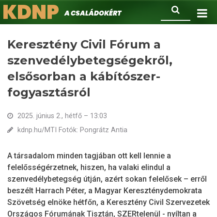
KDNP
Ugrás
Keresés
A családokért.
a
tartalomra
Keresztény Civil Fórum a
szenvedélybetegségekről,
elsősorban a kábítószer-
fogyasztásról
2025. június 2., hétfő – 13:03
kdnp.hu/MTI Fotók: Pongrátz Antia
A társadalom minden tagjában ott kell lennie a
felelősségérzetnek, hiszen, ha valaki elindul a
szenvedélybetegség útján, azért sokan felelősek – erről
beszélt Harrach Péter, a Magyar Kereszténydemokrata
Szövetség elnöke hétfőn, a Keresztény Civil Szervezetek
Országos Fórumának Tisztán, SZERtelenül - nyíltan a