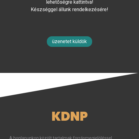
lehetőségre kattintva!
Készséggel állunk rendelkezésére!
üzenetet küldök
KDNP
A honlapunkon közölt tartalmak forrásmegjelöléssel