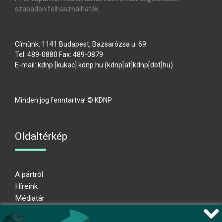
szabadon felhasználhatók.
Címünk: 1141 Budapest, Bazsarózsa u. 69.
Tel: 489-0880 Fax: 489-0879
E-mail:
kdnp
[kukac]
kdnp
.
hu
(kdnp[at]kdnp[dot]hu)
Minden jog fenntartva! © KDNP
Oldaltérkép
A pártról
Híreink
Médiatár
Impresszum