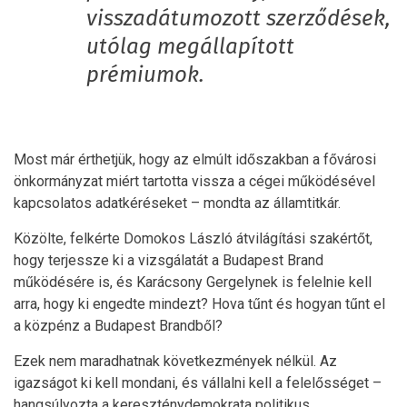
visszadátumozott szerződések,
utólag megállapított
prémiumok.
Most már érthetjük, hogy az elmúlt időszakban a fővárosi
önkormányzat miért tartotta vissza a cégei működésével
kapcsolatos adatkéréseket – mondta az államtitkár.
Közölte, felkérte Domokos László átvilágítási szakértőt,
hogy terjessze ki a vizsgálatát a Budapest Brand
működésére is, és Karácsony Gergelynek is felelnie kell
arra, hogy ki engedte mindezt? Hova tűnt és hogyan tűnt el
a közpénz a Budapest Brandből?
Ezek nem maradhatnak következmények nélkül. Az
igazságot ki kell mondani, és vállalni kell a felelősséget –
hangsúlyozta a kereszténydemokrata politikus.