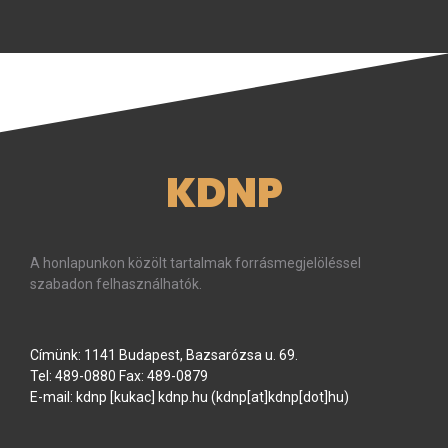
KDNP
A honlapunkon közölt tartalmak forrásmegjelöléssel
szabadon felhasználhatók.
Címünk: 1141 Budapest, Bazsarózsa u. 69.
Tel: 489-0880 Fax: 489-0879
E-mail:
kdnp
[kukac]
kdnp
.
hu
(kdnp[at]kdnp[dot]hu)