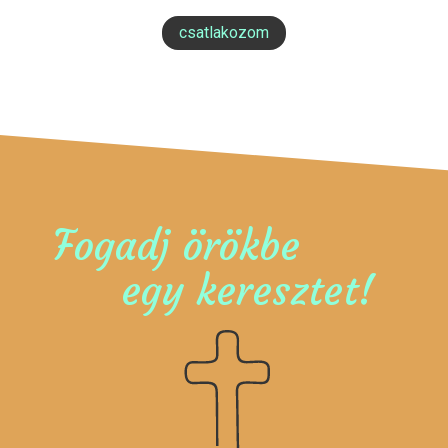
csatlakozom
Fogadj örökbe
egy keresztet!