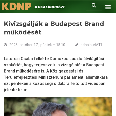
KDNP
Ugrás
Keresés
A családokért.
a
tartalomra
Kivizsgálják a Budapest Brand
működését
2025. október 17., péntek – 18:10
kdnp.hu/MTI
Latorcai Csaba felkérte Domokos László átvilágítási
szakértőt, hogy terjessze ki a vizsgálatát a Budapest
Brand működésére is. A Közigazgatási és
Területfejlesztési Minisztérium parlamenti államtitkára
ezt pénteken a közösségi oldalára feltöltött videóban
jelentette be.