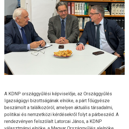
A KDNP országgyűlési képviselője, az Országgyűlés
Igazságügyi bizottságának elnöke, a párt főügyésze
beszámolt a találkozóról, amelyen aktuális társadalmi,
politikai és nemzetközi kérdésekről folyt a párbeszéd. A
rendezvényen felszólalt Latorcai János, a KDNP
választmányi elnöke, a Magyar Országgyűlés alelnöke,