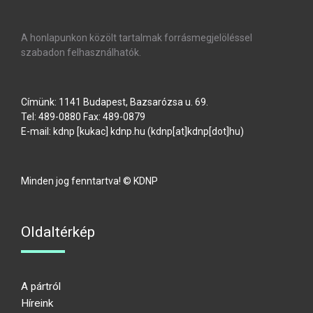
A honlapunkon közölt tartalmak forrásmegjelöléssel
szabadon felhasználhatók.
Címünk: 1141 Budapest, Bazsarózsa u. 69.
Tel: 489-0880 Fax: 489-0879
E-mail:
kdnp
[kukac]
kdnp
.
hu
(kdnp[at]kdnp[dot]hu)
Minden jog fenntartva! © KDNP
Oldaltérkép
A pártról
Híreink