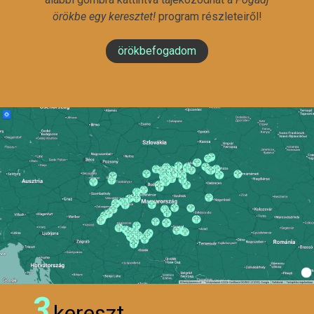
örökbe egy keresztet!
program részleteiről!
örökbefogadom
3
kereszt