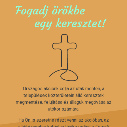
Fogadj örökbe
egy keresztet!
Országos akciónk célja az utak mentén, a
települések közterületein álló keresztek
megmentése, felújítása és állaguk megóvása az
utókor számára.
Ha Ön is szeretne részt venni az akcióban, az
alábbi gombra kattintva tájékozódhat a
Fogadj