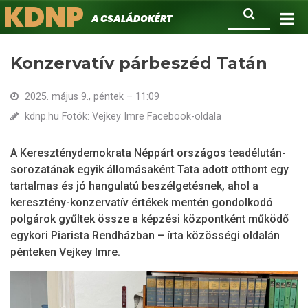
KDNP
Ugrás
Keresés
A családokért.
a
tartalomra
Konzervatív párbeszéd Tatán
2025. május 9., péntek – 11:09
kdnp.hu Fotók: Vejkey Imre Facebook-oldala
A Kereszténydemokrata Néppárt országos teadélután-
sorozatának egyik állomásaként Tata adott otthont egy
tartalmas és jó hangulatú beszélgetésnek, ahol a
keresztény-konzervatív értékek mentén gondolkodó
polgárok gyűltek össze a képzési központként működő
egykori Piarista Rendházban – írta közösségi oldalán
pénteken Vejkey Imre.