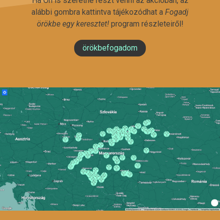
Ha Ön is szeretne részt venni az akcióban, az
alábbi gombra kattintva tájékozódhat a
Fogadj
örökbe egy keresztet!
program részleteiről!
örökbefogadom