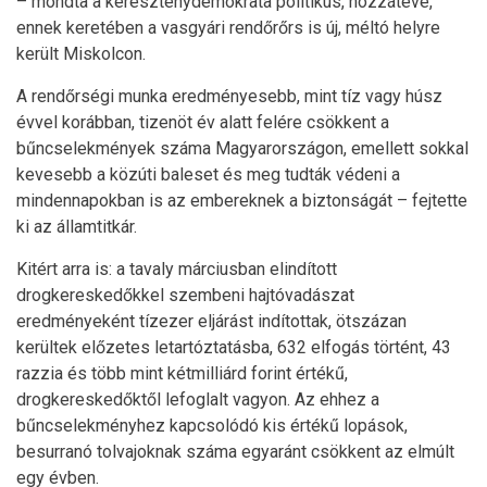
– mondta a kereszténydemokrata politikus, hozzátéve,
ennek keretében a vasgyári rendőrőrs is új, méltó helyre
került Miskolcon.
A rendőrségi munka eredményesebb, mint tíz vagy húsz
évvel korábban, tizenöt év alatt felére csökkent a
bűncselekmények száma Magyarországon, emellett sokkal
kevesebb a közúti baleset és meg tudták védeni a
mindennapokban is az embereknek a biztonságát – fejtette
ki az államtitkár.
Kitért arra is: a tavaly márciusban elindított
drogkereskedőkkel szembeni hajtóvadászat
eredményeként tízezer eljárást indítottak, ötszázan
kerültek előzetes letartóztatásba, 632 elfogás történt, 43
razzia és több mint kétmilliárd forint értékű,
drogkereskedőktől lefoglalt vagyon. Az ehhez a
bűncselekményhez kapcsolódó kis értékű lopások,
besurranó tolvajoknak száma egyaránt csökkent az elmúlt
egy évben.