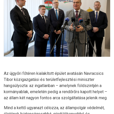
Az újgyőri főtéren kialakított épület avatásán Navracsics
Tibor közigazgatási és területfejlesztési miniszter
hangsúlyozta: az ingatlanban – amelynek földszintjén a
kormányablak, emeletén pedig a rendőrőrs kapott helyet –
az állam két nagyon fontos arca szolgáltatása jelenik meg.
Mind a kettő ugyanazt célozza, az állampolgár védelmét,
életének biztonságosabbá, gördülékenyebbé és