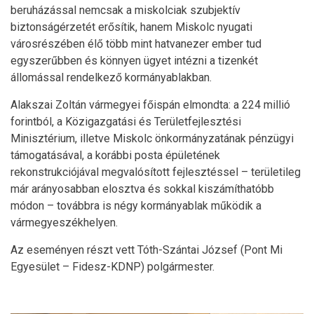
beruházással nemcsak a miskolciak szubjektív
biztonságérzetét erősítik, hanem Miskolc nyugati
városrészében élő több mint hatvanezer ember tud
egyszerűbben és könnyen ügyet intézni a tizenkét
állomással rendelkező kormányablakban.
Alakszai Zoltán vármegyei főispán elmondta: a 224 millió
forintból, a Közigazgatási és Területfejlesztési
Minisztérium, illetve Miskolc önkormányzatának pénzügyi
támogatásával, a korábbi posta épületének
rekonstrukciójával megvalósított fejlesztéssel – területileg
már arányosabban elosztva és sokkal kiszámíthatóbb
módon – továbbra is négy kormányablak működik a
vármegyeszékhelyen.
Az eseményen részt vett Tóth-Szántai József (Pont Mi
Egyesület – Fidesz-KDNP) polgármester.