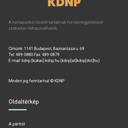
KDNP
A honlapunkon közölt tartalmak forrásmegjelöléssel
szabadon felhasználhatók.
Címünk: 1141 Budapest, Bazsarózsa u. 69.
Tel: 489-0880 Fax: 489-0879
E-mail:
kdnp
[kukac]
kdnp
.
hu
(kdnp[at]kdnp[dot]hu)
Minden jog fenntartva! © KDNP
Oldaltérkép
A pártról