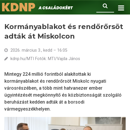
KDNP
Ugrás
Keresés
A családokért.
a
tartalomra
Kormányablakot és rendőrőrsöt
adták át Miskolcon
2026. március 3., kedd – 16:05
kdnp.hu/MTI Fotók: MTI/Vajda János
Mintegy 224 millió forintból alakítottak ki
kormányablakot és rendőrőrsöt Miskolc nyugati
városrészében, a több mint hatvanezer ember
ügyintézését megkönnyítő és közbiztonságát szolgáló
beruházást kedden adták át a borsodi
vármegyeszékhelyen.