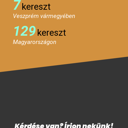
7
kereszt
Veszprém vármegyében
129
kereszt
Magyarországon
Kérdése van? Írjon nekünk!