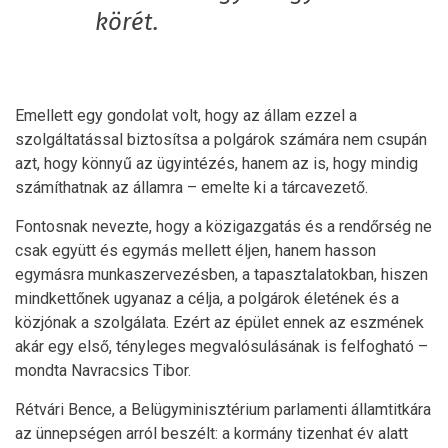
körét.
Emellett egy gondolat volt, hogy az állam ezzel a
szolgáltatással biztosítsa a polgárok számára nem csupán
azt, hogy könnyű az ügyintézés, hanem az is, hogy mindig
számíthatnak az államra – emelte ki a tárcavezető.
Fontosnak nevezte, hogy a közigazgatás és a rendőrség ne
csak együtt és egymás mellett éljen, hanem hasson
egymásra munkaszervezésben, a tapasztalatokban, hiszen
mindkettőnek ugyanaz a célja, a polgárok életének és a
közjónak a szolgálata. Ezért az épület ennek az eszmének
akár egy első, tényleges megvalósulásának is felfogható –
mondta Navracsics Tibor.
Rétvári Bence, a Belügyminisztérium parlamenti államtitkára
az ünnepségen arról beszélt: a kormány tizenhat év alatt