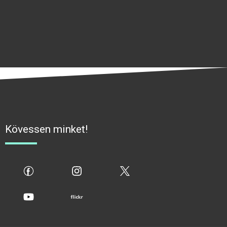
Kövessen minket!
fb
ig
x
yt
flickr