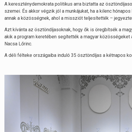
A kereszténydemokrata politikus arra biztatta az ösztöndíjasok
szemei. És akkor végzik jól a munkájukat, ha a kilenc hónapos
annak a közösségnek, ahol a missziót teljesítették – jegyezt
Azt kívánta az ösztöndíjasoknak, hogy ők is öregbítsék a mag
akik a program keretében segítették a magyar közösségeket a
Nacsa Lőrinc.
A déli félteke országaiba induló 35 ösztöndíjas a kétnapos kon