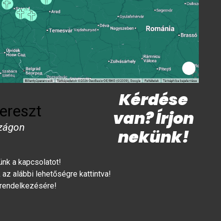
Kérdése
ereszt
van? Írjon
zágon
nekünk!
lünk a kapcsolatot!
az alábbi lehetőségre kattintva!
 rendelkezésére!