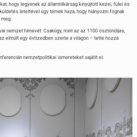
at, hogy legyenek az államtitkárság kinyújtott kezei, fülei és
 küldetés leteltével úgy térnek haza, hogy hiányozni fognak
e meg.
yar nemzet hírnevét. Csakúgy, mint az az 1100 ösztöndíjas,
z elmúlt egy évtizedben szerte a világon – tette hozzá
ferencián nemzetpolitikai ismereteket sajátít el.