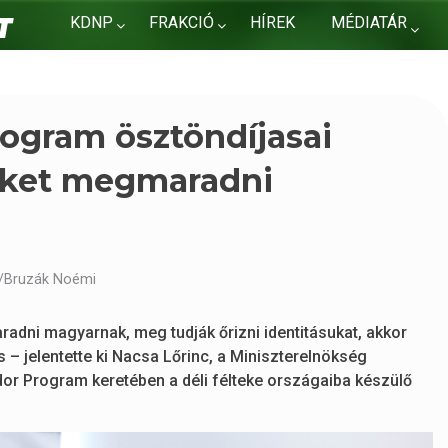
KDNP
FRAKCIÓ
HÍREK
MÉDIATÁR
KAPCSOLAT
ogram ösztöndíjasai
lőket megmaradni
I/Bruzák Noémi
dni magyarnak, meg tudják őrizni identitásukat, akkor
 – jelentette ki Nacsa Lőrinc, a Miniszterelnökség
dor Program keretében a déli félteke országaiba készülő