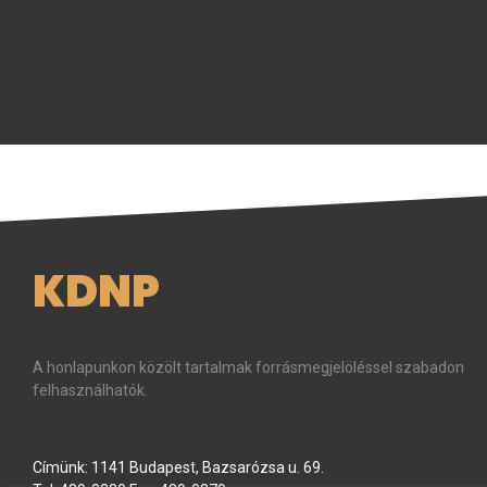
KDNP
A honlapunkon közölt tartalmak forrásmegjelöléssel szabadon
felhasználhatók.
Címünk: 1141 Budapest, Bazsarózsa u. 69.