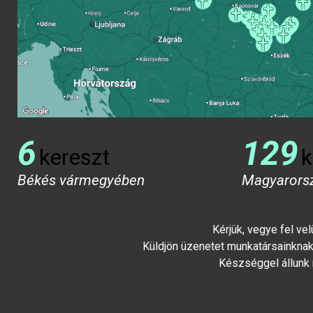
6
129
kereszt
k
Békés vármegyében
Magyarors
Kérjük, vegye fel ve
Küldjön üzenetet munkatársainknak 
Készséggel állunk