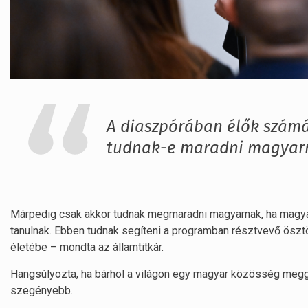
A diaszpórában élők számá
tudnak-e maradni magyar
Márpedig csak akkor tudnak megmaradni magyarnak, ha magyar
tanulnak. Ebben tudnak segíteni a programban résztvevő ösztön
életébe – mondta az államtitkár.
Hangsúlyozta, ha bárhol a világon egy magyar közösség megg
szegényebb.