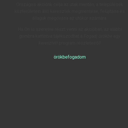
Országos akciónk célja az utak mentén, a települések
közterületein álló keresztek megmentése, felújítása és
állaguk megóvása az utókor számára.
Ha Ön is szeretne részt venni az akcióban, az alábbi
gombra kattintva tájékozódhat a
Fogadj örökbe egy
keresztet!
program részleteiről!
örökbefogadom