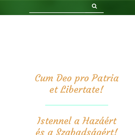
Keresés
Cum Deo pro Patria
et Libertate!
Istennel a Hazáért
és a Szabadságért!