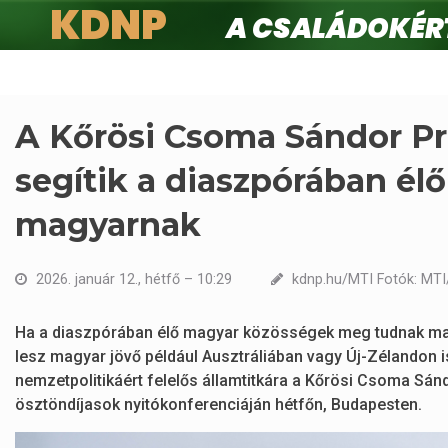
KDNP
A családokért.
Ugrás
a
tartalomra
A Kőrösi Csoma Sándor Pr
segítik a diaszpórában é
magyarnak
2026. január 12., hétfő – 10:29
kdnp.hu/MTI Fotók: MT
Ha a diaszpórában élő magyar közösségek meg tudnak mara
lesz magyar jövő például Ausztráliában vagy Új-Zélandon is
nemzetpolitikáért felelős államtitkára a Kőrösi Csoma Sán
ösztöndíjasok nyitókonferenciáján hétfőn, Budapesten.