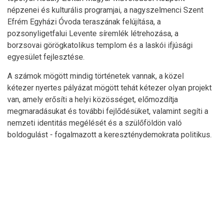
népzenei és kulturális programjai, a nagyszelmenci Szent
Efrém Egyházi Óvoda teraszának felújítása, a
pozsonyligetfalui Levente síremlék létrehozása, a
borzsovai görögkatolikus templom és a laskói ifjúsági
egyesület fejlesztése.
A számok mögött mindig történetek vannak, a közel
kétezer nyertes pályázat mögött tehát kétezer olyan projekt
van, amely erősíti a helyi közösséget, előmozdítja
megmaradásukat és további fejlődésüket, valamint segíti a
nemzeti identitás megélését és a szülőföldön való
boldogulást - fogalmazott a kereszténydemokrata politikus.