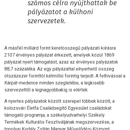
számos célra nyújthattak be
pályázatot a külhoni
szervezetek.
A másfél milliárd forint keretösszegű pályázati kiírásra
2107 érvényes pályázat érkezett, amelyek közül 1869
pályázat nyert támogatást, azaz az érvényes pályázatok
88,7 százaléka. Az egy pályázattal elnyerhető összeg
ötszázezer forinttól kétmillió forintig terjedt. A felhívással a
Kárpát-medence minden szegletébe, a legkisebb
szervezettől a legnagyobbakig is elértek.
A nyertes pályázatok között szerepel többek között, a
kolozsvári Életfa Családsegítő Egyesület családokat
támogató programja, a székelyudvarhelyi Székely
Termékek Kulturális Fesztiváljának megszervezése, a
topolyai Kodály Zoltán Magyar Művelődési Központ