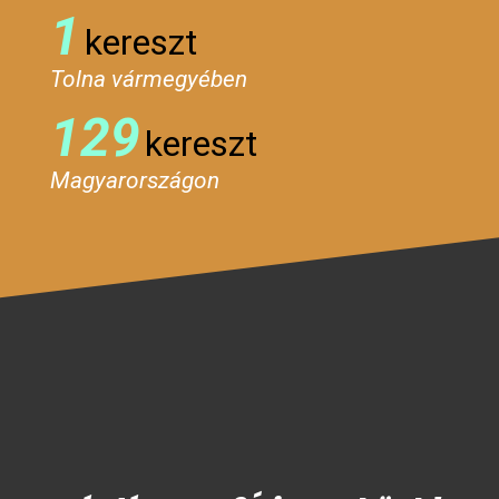
1
kereszt
Tolna vármegyében
129
kereszt
Magyarországon