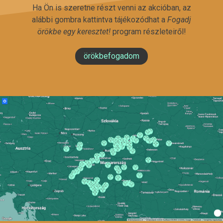
Ha Ön is szeretne részt venni az akcióban, az
alábbi gombra kattintva tájékozódhat a
Fogadj
örökbe egy keresztet!
program részleteiről!
örökbefogadom