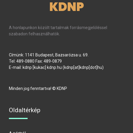
KDNP
A honlapunkon közölt tartalmak forrásmegjelöléssel
szabadon felhasználhatók.
Címünk: 1141 Budapest, Bazsarózsa u. 69.
Tel: 489-0880 Fax: 489-0879
E-mail:
kdnp
[kukac]
kdnp
.
hu
(kdnp[at]kdnp[dot]hu)
Minden jog fenntartva! © KDNP
Oldaltérkép