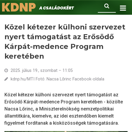
KDNP
Ugrás
Keresés
A családokért.
a
tartalomra
Közel kétezer külhoni szervezet
nyert támogatást az Erősödő
Kárpát-medence Program
keretében
2025. július 19., szombat – 11:05
kdnp.hu/MTI Fotó: Nacsa Lőrinc Facebook-oldala
Közel kétezer külhoni szervezet nyert támogatást az
Erősödő Kárpát-medence Program keretében - közölte
Nacsa Lőrinc, a Miniszterelnökség nemzetpolitikai
államtitkára, kiemelve, az idei esztendőben kiemelt
figyelmet fordítanak a kisközösségek támogatására.