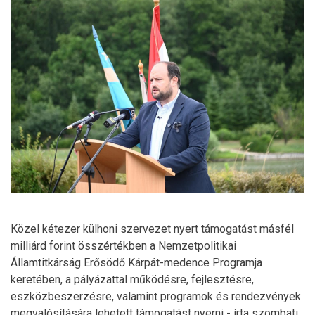
Közel kétezer külhoni szervezet nyert támogatást másfél
milliárd forint összértékben a Nemzetpolitikai
Államtitkárság Erősödő Kárpát-medence Programja
keretében, a pályázattal működésre, fejlesztésre,
eszközbeszerzésre, valamint programok és rendezvények
megvalósítására lehetett támogatást nyerni - írta szombati