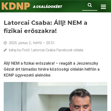
KDNP
Ugrás
Keresés
A családokért.
a
tartalomra
Latorcai Csaba: Állj! NEM a
fizikai erőszakra!
2025. június 2., hétfő – 20:51
kdnp.hu Fotó: Latorcai Csaba Facebook-oldala
Állj! NEM a fizikai erőszakra! – reagált a Jeszenszky
Gézát ért támadás hírére közösségi oldalán hétfőn a
KDNP ügyvezető alelnöke.