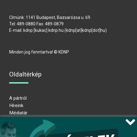
Címünk: 1141 Budapest, Bazsarózsa u. 69.
Tel: 489-0880 Fax: 489-0879
E-mail:
kdnp
[kukac]
kdnp
.
hu
(kdnp[at]kdnp[dot]hu)
Minden jog fenntartva! © KDNP
Oldaltérkép
A pártról
Híreink
Médiatár
Impresszum
Adatkezelési nyilatkozat
Átláthatósági nyilatkozat