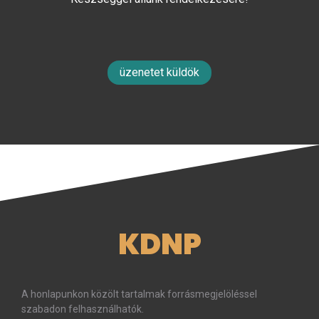
üzenetet küldök
KDNP
A honlapunkon közölt tartalmak forrásmegjelöléssel
szabadon felhasználhatók.