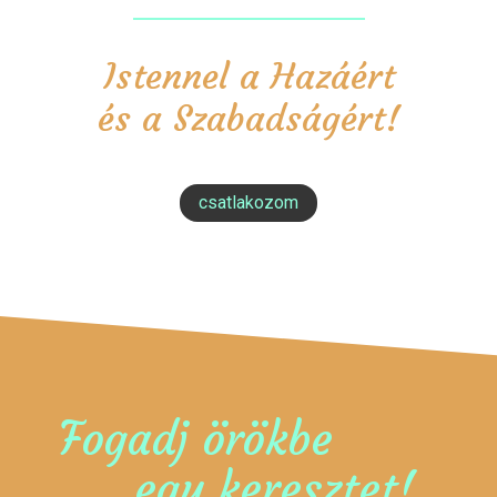
Istennel a Hazáért
és a Szabadságért!
csatlakozom
Fogadj örökbe
egy keresztet!