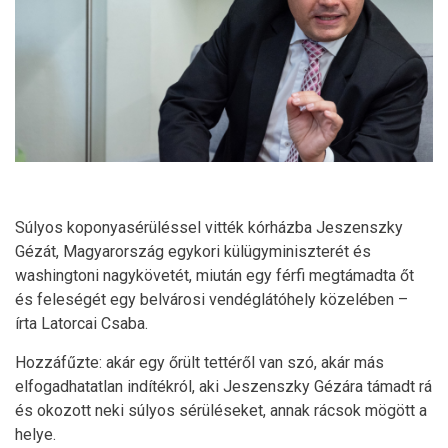
Súlyos koponyasérüléssel vitték kórházba Jeszenszky
Gézát, Magyarország egykori külügyminiszterét és
washingtoni nagykövetét, miután egy férfi megtámadta őt
és feleségét egy belvárosi vendéglátóhely közelében –
írta Latorcai Csaba.
Hozzáfűzte: akár egy őrült tettéről van szó, akár más
elfogadhatatlan indítékról, aki Jeszenszky Gézára támadt rá
és okozott neki súlyos sérüléseket, annak rácsok mögött a
helye.