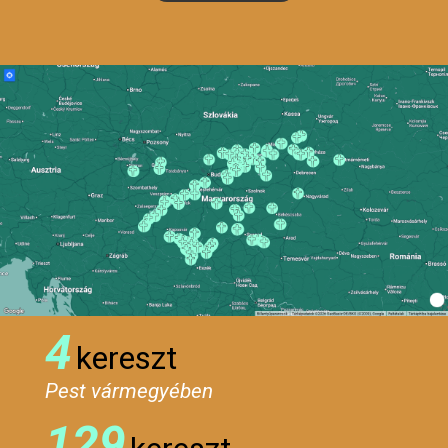
4
kereszt
Pest vármegyében
129